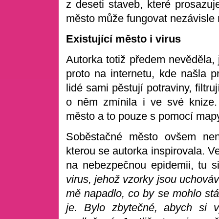
z deseti staveb, které prosazuj
město může fungovat nezávisl
Existující město i virus
Autorka totiž předem nevěděla, j
proto na internetu, kde našla 
lidé sami pěstují potraviny, filtru
o něm zmínila i ve své knize.
město a to pouze s pomocí mapy,
Soběstačné město ovšem není
kterou se autorka inspirovala. V
na nebezpečnou epidemii, tu 
virus, jehož vzorky jsou uchová
mě napadlo, co by se mohlo stát
je. Bylo zbytečné, abych si 