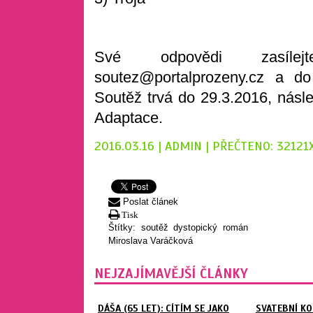
Své odpovědi zasíle
soutez@portalprozeny.cz a d
Soutěž trvá do 29.3.2016, násl
Adaptace.
2016.03.16 | ADMIN | PŘEČTENO: 32121
Poslat článek
Tisk
Štítky:
soutěž
dystopický román
Miroslava Varáčková
NEJZAJÍMAVĚJŠÍ ČLÁNKY
DÁŠA (65 LET): CÍTÍM SE JAKO
SVATEBNÍ K