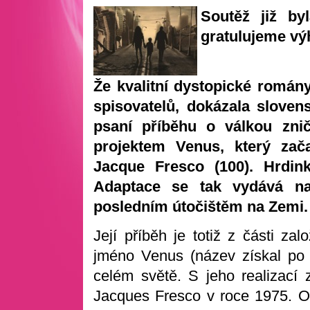
Soutěž již b
gratulujeme v
Že kvalitní dystopické román
spisovatelů, dokázala sloven
psaní příběhu o válkou zni
projektem Venus, který zač
Jacque Fresco (100). Hrdi
Adaptace se tak vydává na
posledním útočištěm na Zemi.
Její příběh je totiž z části za
jméno Venus (název získal po 
celém světě. S jeho realizací z
Jacques Fresco v roce 1975. 