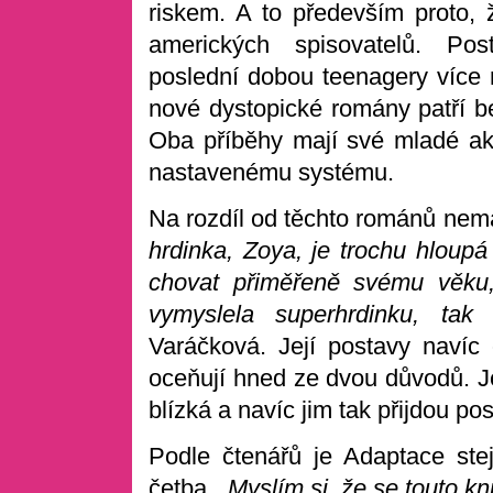
riskem. A to především proto, 
amerických spisovatelů. Post
poslední dobou teenagery více n
nové dystopické romány patří 
Oba příběhy mají své mladé akčn
nastavenému systému.
Na rozdíl od těchto románů ne
hrdinka, Zoya, je trochu hloupá
chovat přiměřeně svému věku,
vymyslela superhrdinku, tak
Varáčková. Její postavy navíc 
oceňují hned ze dvou důvodů. J
blízká a navíc jim tak přijdou po
Podle čtenářů je Adaptace stej
četba.
„Myslím si, že se touto k