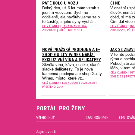
PÁTÉ KOLO U VOZU
ČI NE
Dobrý den, už 6 let mám vztah s
V dnešní usp
jedním vdovcem. Bydlíme
člověk nemá č
odděleně, ale navštěvujeme se o
oběd, si má z
to častěji, s jeho syny vychá...
Čím dál více 
CELÝ ČLÁNEK
|
JANA BRANDTLOVÁ
|
CELÝ ČLÁNEK
|
ING
2022.06.18 | PŘEČTENO: 31791X
2014.02.20 | PŘEČ
NOVÁ PRAŽSKÁ PRODEJNA A E-
JAK SE ZBAV
SHOP GUILTY WINES NABÍZÍ
V tomto podz
rýma a nachla
EXKLUZIVNÍ VÍNA A DELIKATESY
Pokud jste za
Skvělá vína, káva, nealko, slané i
léčiv, v tom p
sladké delikatesy. To je nová
CELÝ ČLÁNEK
|
PE
kamenná prodejna a e-shop Guilty
2017.11.28 | PŘEČT
Wines, místo, které vz...
CELÝ ČLÁNEK
|
LEA KUBOVÁ
| 2026.06.28 |
PŘEČTENO: 214X
PORTÁL PRO ŽENY
VŠEHOCHUŤ
GASTRONOMIE
CESTOVÁN
Zajímavosti