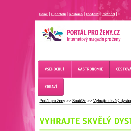
|
|
|
|
|
Home
O portálu
Reklama
Kontakt
Partneří
MAGAZÍN PRO ŽENY
PORTÁL PRO ŽENY.CZ
VŠEHOCHUŤ
GASTRONOMIE
CESTOVÁ
ZDRAVÍ
Portál pro ženy
>>
Soutěže
>>
Vyhrajte skvělý dyst
VYHRAJTE SKVĚLÝ DYS