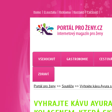
|
|
|
|
|
Home
O portálu
Reklama
Kontakt
Partneří
MAGAZÍN PRO ŽENY
PORTÁL PRO ŽENY.CZ
VŠEHOCHUŤ
GASTRONOMIE
CESTOVÁ
ZDRAVÍ
Portál pro ženy
>>
Soutěže
>>
Vyhrajte kávu Ayura 
VYHRAJTE KÁVU AYUR