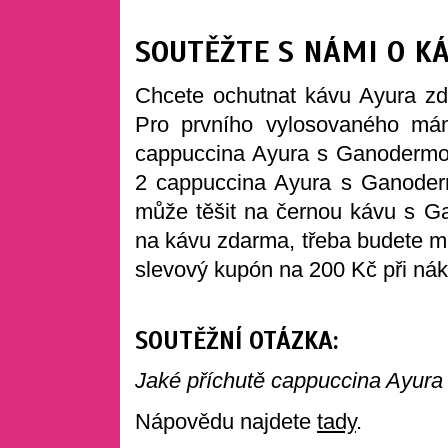
SOUTĚŽTE S NÁMI O K
Chcete ochutnat kávu Ayura zd
Pro prvního vylosovaného má
cappuccina Ayura s Ganodermo
2 cappuccina Ayura s Ganoder
může těšit na černou kávu s G
na kávu zdarma, třeba budete me
slevový kupón na 200 Kč při ná
SOUTĚŽNÍ OTÁZKA:
Jaké příchutě cappuccina Ayura
Nápovědu najdete
tady
.