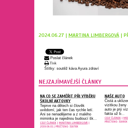
2024.06.27 |
MARTINA LIMBERGOVÁ
| P
Poslat článek
Tisk
Štítky:
soutěž
káva Ayura
zdraví
NEJZAJÍMAVĚJŠÍ ČLÁNKY
NA CO SE ZAMĚŘIT PŘI VÝBĚRU
NAŠE AUTO
ŠKOLNÍ AKTOVKY
Čistá a ukliz
vizitkou ženy 
Teprve na dětech si člověk
auto je prý v
uvědomí, jak ten čas rychle letí.
fakta už b...
Ani se nenadějeme a z malého
CELÝ ČLÁNEK
|
ME
miminka je najednou budoucí šk...
PŘEČTENO: 31690X
CELÝ ČLÁNEK
|
MARTINA LIMBERGOVÁ
|
2019.06.01 | PŘEČTENO: 31678X