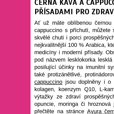
ČERNÁ KÁVA A CAPPUC
PŘÍSADAMI PRO ZDRAV
Ať už máte oblíbenou černou 
cappuccino s příchutí, můžete 
skvělé chuti i porci prospěšnýc
nejkvalitnější 100 % Arabica, kt
medicíny i moderní přísady. 
pod názvem lesklokorka lesklá
posilující účinky na imunitní 
také protizánětlivé, protinádo
cappuccino
jsou doplněny i o d
kolagen, koenzym Q10, L-karn
výtažky ze zdraví prospěšných
opuncie, moringa či hroznová 
přečtěte na stránce
Ayura čer