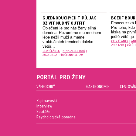
6 JEDNODUCHÝCH TIPŮ, JAK
BOEUF BOUR
OŽIVIT NUDNÝ OUTFIT
Francouzská 
Pro toho, kdo
Oblečení je pro nás ženy silná
láska na prvn
doména. Rozumíme mu mnohem
ještě větší je:
lépe nežli muži a máme
CELÝ ČLÁNEK
|
AN
v aktuálních trendech daleko
2013.12.01 | PŘEČT
větší...
CELÝ ČLÁNEK
|
NINA ALBERTOVÁ
|
2022.08.22 | PŘEČTENO: 31759X
PORTÁL PRO ŽENY
VŠEHOCHUŤ
GASTRONOMIE
CESTOVÁN
Zajímavosti
Interview
Soutěže
Psychologická poradna