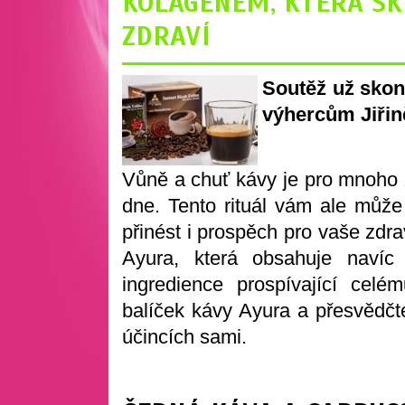
KOLAGENEM, KTERÁ SK
ZDRAVÍ
Soutěž už skon
výhercům Jiřině
Vůně a chuť kávy je pro mnoho 
dne. Tento rituál vám ale může
přinést i prospěch pro vaše zdra
Ayura, která obsahuje naví
ingredience prospívající celé
balíček kávy Ayura a přesvědčte
účincích sami.