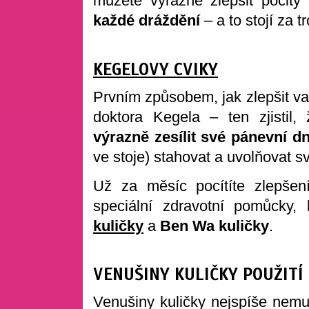
můžete výrazně zlepšit pocity
každé dráždění
– a to stojí za
KEGELOVY CVIKY
Prvním způsobem, jak zlepšit va
doktora Kegela – ten zjistil
výrazně zesílit své pánevní d
ve stoje) stahovat a uvolňovat s
Už za měsíc pocítíte zlepšení
speciální zdravotní pomůcky
kuličky
a
Ben Wa kuličky
.
VENUŠINY KULIČKY POUŽITÍ
Venušiny kuličky nejspíše nemu