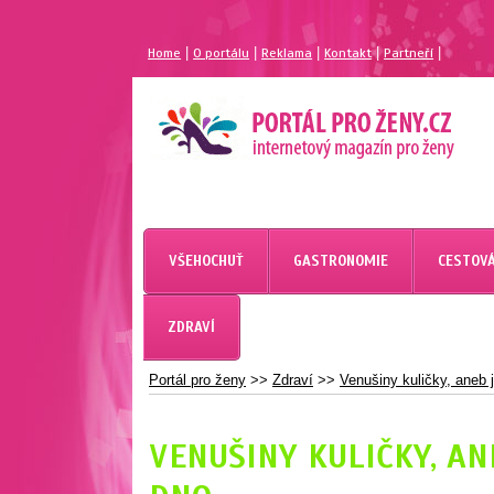
|
|
|
|
|
Home
O portálu
Reklama
Kontakt
Partneří
MAGAZÍN PRO ŽENY
PORTÁL PRO ŽENY.CZ
VŠEHOCHUŤ
GASTRONOMIE
CESTOVÁ
ZDRAVÍ
Portál pro ženy
>>
Zdraví
>>
Venušiny kuličky, aneb 
VENUŠINY KULIČKY, AN