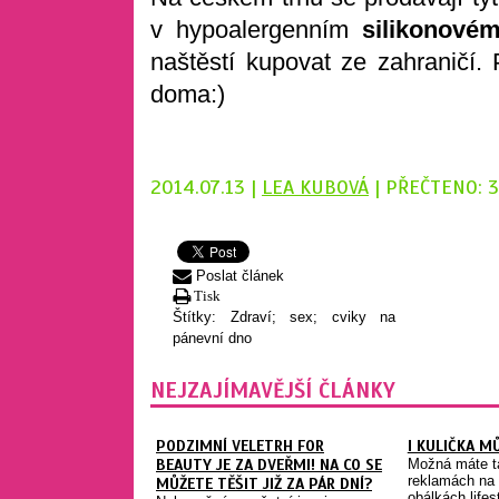
v hypoalergenním
silikonové
naštěstí kupovat ze zahraničí.
doma:)
2014.07.13 |
LEA KUBOVÁ
| PŘEČTENO: 
Poslat článek
Tisk
Štítky:
Zdraví; sex; cviky na
pánevní dno
NEJZAJÍMAVĚJŠÍ ČLÁNKY
PODZIMNÍ VELETRH FOR
I KULIČKA M
BEAUTY JE ZA DVEŘMI! NA CO SE
Možná máte t
reklamách na 
MŮŽETE TĚŠIT JIŽ ZA PÁR DNÍ?
obálkách lifes