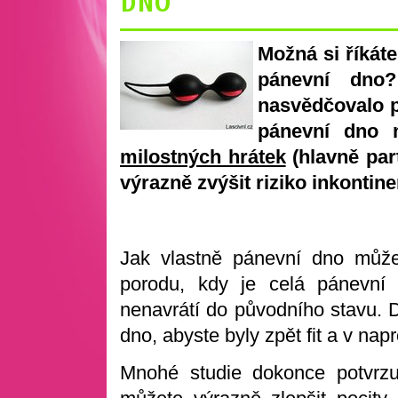
DNO
Možná si říkát
pánevní dno?
nasvědčovalo p
pánevní dno 
milostných hrátek
(hlavně par
výrazně zvýšit riziko inkonti
Jak vlastně pánevní dno můž
porodu, kdy je celá pánevní
nenavrátí do původního stavu. D
dno, abyste byly zpět fit a v nap
Mnohé studie dokonce potvrzuj