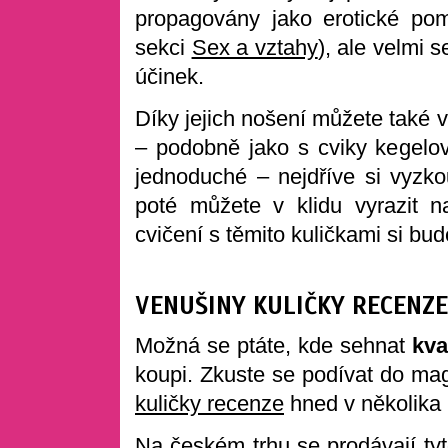
propagovány jako erotické pom
sekci
Sex a vztahy
), ale velmi 
účinek.
Díky jejich nošení můžete také 
– podobně jako s cviky kegelo
jednoduché – nejdříve si vyzko
poté můžete v klidu vyrazit n
cvičení s těmito kuličkami si bu
VENUŠINY KULIČKY RECENZE
Možná se ptáte, kde sehnat
kva
koupi. Zkuste se podívat do ma
kuličky recenze
hned v několika
Na českém trhu se prodávají tyt