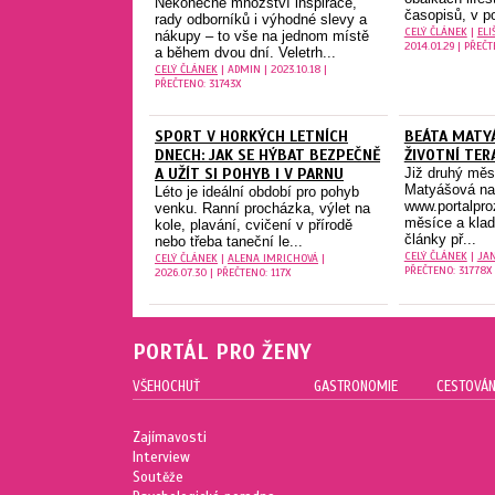
Nekonečné množství inspirace,
časopisů, v po
rady odborníků i výhodné slevy a
CELÝ ČLÁNEK
|
ELI
nákupy – to vše na jednom místě
2014.01.29 | PŘEČ
a během dvou dní. Veletrh...
CELÝ ČLÁNEK
| ADMIN | 2023.10.18 |
PŘEČTENO: 31743X
SPORT V HORKÝCH LETNÍCH
BEÁTA MATYÁ
DNECH: JAK SE HÝBAT BEZPEČNĚ
ŽIVOTNÍ TER
A UŽÍT SI POHYB I V PARNU
Již druhý měs
Matyášová na
Léto je ideální období pro pohyb
www.portalpro
venku. Ranní procházka, výlet na
měsíce a klad
kole, plavání, cvičení v přírodě
články př...
nebo třeba taneční le...
CELÝ ČLÁNEK
|
JAN
CELÝ ČLÁNEK
|
ALENA IMRICHOVÁ
|
PŘEČTENO: 31778X
2026.07.30 | PŘEČTENO: 117X
PORTÁL PRO ŽENY
VŠEHOCHUŤ
GASTRONOMIE
CESTOVÁN
Zajímavosti
Interview
Soutěže