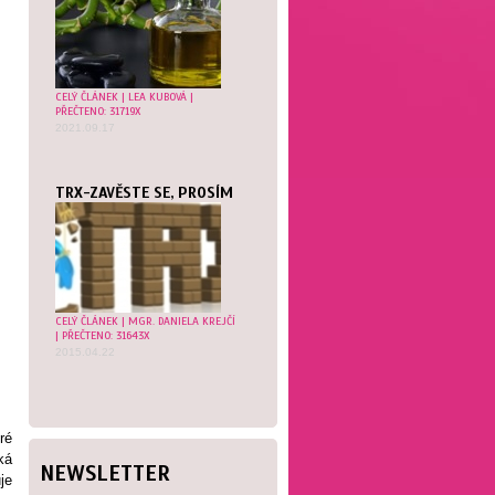
CELÝ ČLÁNEK
|
LEA KUBOVÁ
|
PŘEČTENO: 31719X
2021.09.17
TRX-ZAVĚSTE SE, PROSÍM
CELÝ ČLÁNEK
|
MGR. DANIELA KREJČÍ
| PŘEČTENO: 31643X
2015.04.22
ré
ká
NEWSLETTER
je