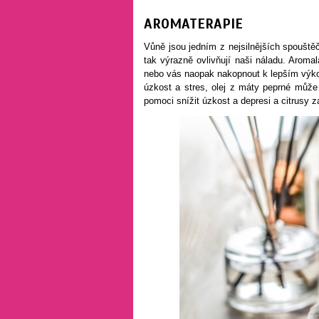
AROMATERAPIE
Vůně jsou jedním z nejsilnějších spouště
tak výrazně ovlivňují naši náladu. Arom
nebo vás naopak nakopnout k lepším výkonů
úzkost a stres, olej z máty peprné může
pomoci snížit úzkost a depresi a citrusy z