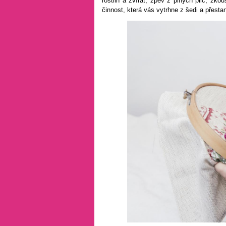
rostlin a zvířat, zpěv z plných plic, zk
činnost, která vás vytrhne z šedi a přesta