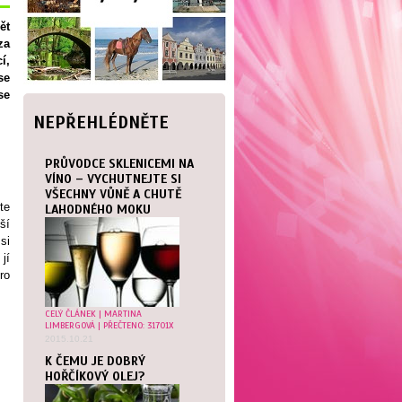
ět
za
í,
se
se
NEPŘEHLÉDNĚTE
PRŮVODCE SKLENICEMI NA
VÍNO – VYCHUTNEJTE SI
VŠECHNY VŮNĚ A CHUTĚ
te
LAHODNÉHO MOKU
ší
si
jí
ro
CELÝ ČLÁNEK
|
MARTINA
LIMBERGOVÁ
| PŘEČTENO: 31701X
2015.10.21
K ČEMU JE DOBRÝ
HOŘČÍKOVÝ OLEJ?