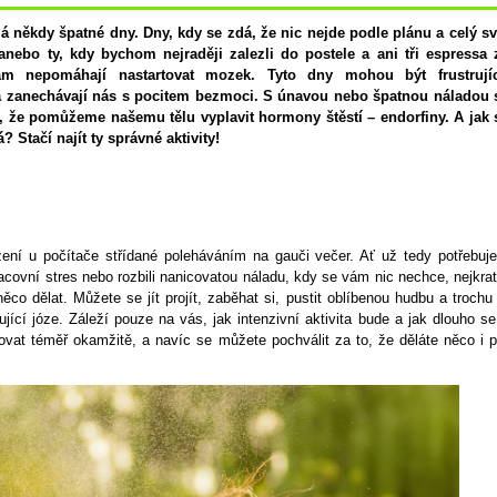
 někdy špatné dny. Dny, kdy se zdá, že nic nejde podle plánu a celý sv
anebo ty, kdy bychom nejraději zalezli do postele a ani tři espressa 
m nepomáhají nastartovat mozek. Tyto dny mohou být frustrujíc
 a zanechávají nás s pocitem bezmoci. S únavou nebo špatnou náladou 
, že pomůžeme našemu tělu vyplavit hormony štěstí – endorfiny. A jak 
? Stačí najít ty správné aktivity!
ení u počítače střídané poleháváním na gauči večer. Ať už tedy potřebuje
racovní stres nebo rozbili nanicovatou náladu, kdy se vám nic nechce, nejkrat
ěco dělat. Můžete se jít projít, zaběhat si, pustit oblíbenou hudbu a trochu 
ňující józe. Záleží pouze na vás, jak intenzivní aktivita bude a jak dlouho se 
vat téměř okamžitě, a navíc se můžete pochválit za to, že děláte něco i p