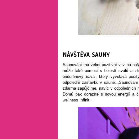
NÁVŠTĚVA SAUNY
Saunování má velmi pozitivní vliv na na
může také pomoci s bolestí svalů a zlep
endorfinový nával, který vyvolává pocit
odpolední zastávku v sauně. „Saunování j
zdarma zapůjčíme, navíc v odpoledních h
Domů pak dorazíte s novou energií a č
wellness Infinit.