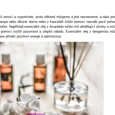
čů emocí a vzpomínek, proto některé milujeme a jiné nesneseme, a také pro
alampa nebo difuzér doma nebo v kanceláři může pomoci navodit pocit poho
m. Například esenciální olej z levandule může mít uklidňující účinky a sníž
 pomoci zvýšit pozornost a zlepšit náladu. Esenciální olej z bergamotu mů
ase přináší pozitivní energii a optimismus.