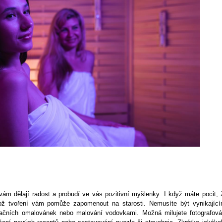
ré vám dělají radost a probudí ve vás pozitivní myšlenky. I když máte pocit, 
jehož tvoření vám pomůže zapomenout na starosti. Nemusíte být vynikající
axačních omalovánek nebo malování vodovkami. Možná milujete fotografová