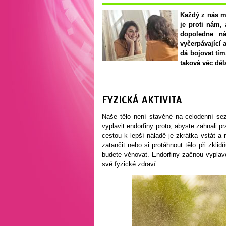
Každý z nás má
je proti nám, 
dopoledne ná
vyčerpávající
dá bojovat tím
taková věc dělá
FYZICKÁ AKTIVITA
Naše tělo není stavěné na celodenní sez
vyplavit endorfiny proto, abyste zahnali p
cestou k lepší náladě je zkrátka vstát a n
zatančit nebo si protáhnout tělo při zklid
budete věnovat. Endorfiny začnou vyplavo
své fyzické zdraví.