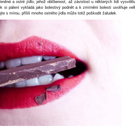
eněné a ostré jídlo, jehož oblíbenost, až závislost u některých lidí vysvětlu
ek si pálení vykládá jako bolestivý podnět a k zmírnění bolesti uvolňuje vel
te s mírou, příliš mnoho ostrého jídla může totiž poškodit žaludek.