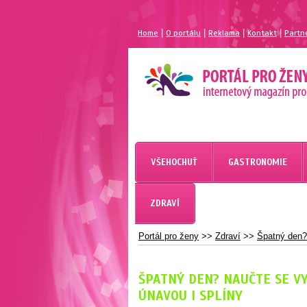
|
|
|
|
Home
O portálu
Reklama
Kontakt
Partn
MAGAZÍN PRO ŽENY
PORTÁL PRO ŽENY.CZ
VŠEHOCHUŤ
GASTRONOMIE
ZDRAVÍ
Portál pro ženy
>>
Zdraví
>>
Špatný den? 
ŠPATNÝ DEN? NAUČTE SE VY
ÚNAVOU I SPLÍNY