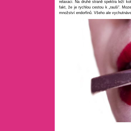
relaxaci. Na druhé straně spektra leží koř
fakt, že je rychlou cestou k „rauši“. Moz
množství endorfinů. Všeho ale vychutnávej