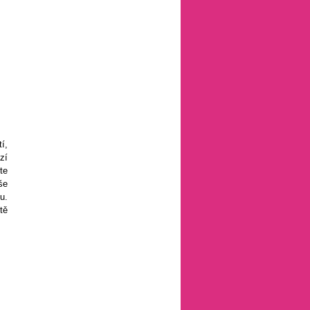
í,
zí
te
še
u.
tě