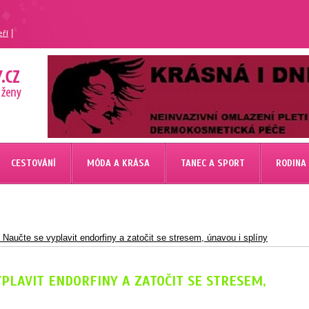
|
eří
CESTOVÁNÍ
MÓDA A KRÁSA
TANEC A SPORT
RODINA
Naučte se vyplavit endorfiny a zatočit se stresem, únavou i splíny
PLAVIT ENDORFINY A ZATOČIT SE STRESEM,