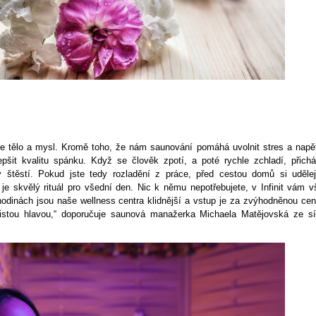
še tělo a mysl. Kromě toho, že nám saunování pomáhá uvolnit stres a napět
šit kvalitu spánku. Když se člověk zpotí, a poté rychle zchladí, přichá
y štěstí. Pokud jste tedy rozladění z práce, před cestou domů si udělej
e skvělý rituál pro všední den. Nic k němu nepotřebujete, v Infinit vám v
odinách jsou naše wellness centra klidnější a vstup je za zvýhodněnou cen
istou hlavou,“ doporučuje saunová manažerka Michaela Matějovská ze sí