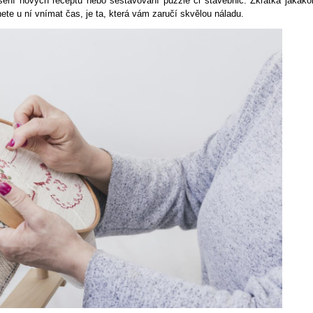
oušení nových receptů nebo sestavování puzzle či stavebnic. Zkrátka jakákol
nete u ní vnímat čas, je ta, která vám zaručí skvělou náladu.