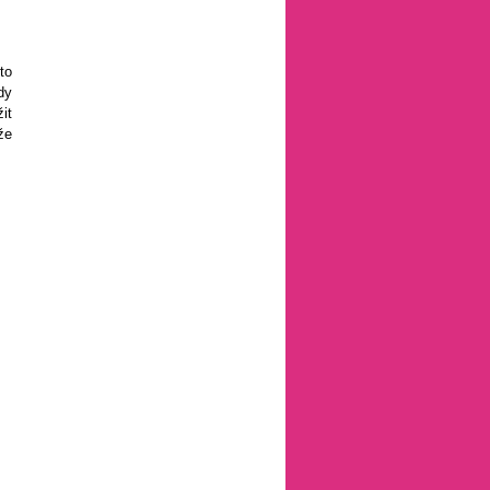
to
dy
it
že