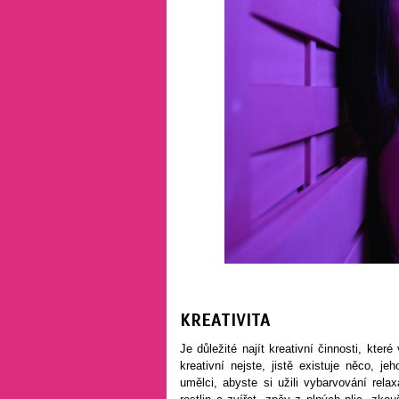
KREATIVITA
Je důležité najít kreativní činnosti, kte
kreativní nejste, jistě existuje něco, 
umělci, abyste si užili vybarvování rel