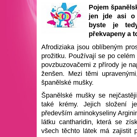
Pojem španělsk
jen jde asi o
byste je ted
překvapeny a to
Afrodiziaka jsou oblíbeným pro
prožitku. Používají se po celém
povzbuzovačemi z přírody je např
ženšen. Mezi těmi upravenými,
španělské mušky.
Španělské mušky se nejčastěji 
také krémy. Jejich složení j
především aminokyseliny Arginin
látku cantharidin, která se z
všech těchto látek má zajistit 