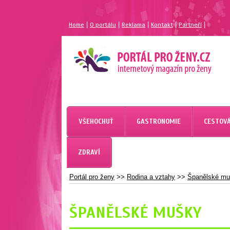
|
|
|
|
|
Home
O portálu
Reklama
Kontakt
Partneří
MAGAZÍN PRO ŽENY
PORTÁL PRO ŽENY.CZ
VŠEHOCHUŤ
GASTRONOMIE
CESTOVÁ
ZDRAVÍ
Portál pro ženy
>>
Rodina a vztahy
>>
Španělské m
ŠPANĚLSKÉ MUŠKY