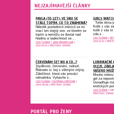
NEJZAJÍMAVĚJŠÍ ČLÁNKY
PAVLA (35 LET): VE SNU SE
GIRLS WATC
STÁLE TOPÍM. CO TO ZNAMENÁ?
Tohle téma je
Kolik z vás se
Několik posledních měsíců se mi
kolik z vás to
vrací ten stejný sen, ve kterém se
zda s...
topím a nemůžu se dostat nad
CELÝ ČLÁNEK
|
PE
hladinu a nadechnout se....
2012.12.07 | PŘEČT
CELÝ ČLÁNEK
|
JANA BRANDTLOVÁ
|
2021.05.05 | PŘEČTENO: 32858X
ČERVENÁM SE? NO A CO...?
LUBRIKAČNÍ 
Stydlivost, červenání, rudnutí.
OLEJE. ZÁKL
Řeknete si: boj s větrnými mlýny.
VAŠEHO MUŽ
Záležitost, která vás provází
Mnoho milenců
odmalinka. Vybavíte s...
gel za nepost
CELÝ ČLÁNEK
|
KATEŘINA POŘÍZOVÁ
|
Usnadňuje mas
2014.08.08 | PŘEČTENO: 31783X
erotických po
CELÝ ČLÁNEK
| ADM
PŘEČTENO: 31864X
PORTÁL PRO ŽENY