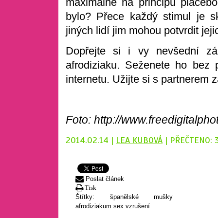
maximálně na principu placebo
bylo? Přece každý stimul je sk
jiných lidí jim mohou potvrdit jej
Dopřejte si i vy nevšední zá
afrodiziaku. Seženete ho be
internetu. Užijte si s partnerem 
Foto: http://www.freedigitalpho
2014.02.14 |
LEA KUBOVÁ
| PŘEČTENO: 
Poslat článek
Tisk
Štítky:
španělské mušky
afrodiziakum
sex
vzrušení