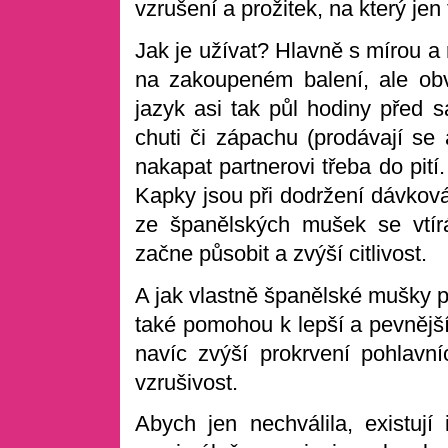
vzrušení a prožitek, na který je
Jak je užívat? Hlavně s mírou 
na zakoupeném balení, ale ob
jazyk asi tak půl hodiny před
chuti či zápachu (prodávají se 
nakapat partnerovi třeba do pití
Kapky jsou při dodržení dávkov
ze španělských mušek se vtírá
začne působit a zvýší citlivost.
A jak vlastně španělské mušky p
také pomohou k lepší a pevnější
navíc zvýší prokrvení pohlavníc
vzrušivost.
Abych jen nechválila, existují 