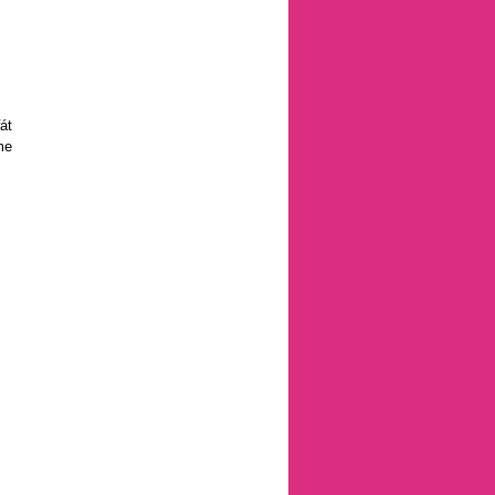
át
me