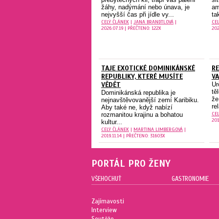
žáhy, nadýmání nebo únava, je
am
nejvyšší čas při jídle vy...
ta
CELÝ ČLÁNEK
|
JANA BRANDTLOVÁ
|
CE
2026.07.19 | PŘEČTENO: 122X
202
TAJE EXOTICKÉ DOMINIKÁNSKÉ
RE
REPUBLIKY, KTERÉ MUSÍTE
VA
VĚDĚT
Ur
tě
Dominikánská republika je
že
nejnavštěvovanější zemí Karibiku.
re
Aby také ne, když nabízí
CE
rozmanitou krajinu a bohatou
201
kultur...
CELÝ ČLÁNEK
|
MARTINA LIMBERGOVÁ
|
2019.11.14 | PŘEČTENO: 31603X
PORTÁL PRO ŽENY
VŠEHOCHUŤ
GASTRONOMIE
Zajímavosti
Interview
Soutěže