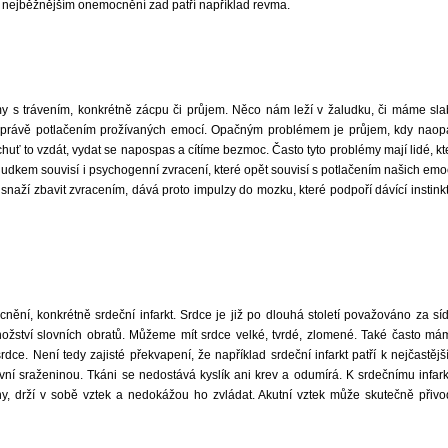
. K nejběžnějším onemocnění zad patří například revma.
my s trávením, konkrétně zácpu či průjem. Něco nám leží v žaludku, či máme sla
t právě potlačením prožívaných emocí. Opačným problémem je průjem, kdy naop
to vzdát, vydat se napospas a cítíme bezmoc. Často tyto problémy mají lidé, kte
žaludkem souvisí i psychogenní zvracení, které opět souvisí s potlačením našich emo
snaží zbavit zvracením, dává proto impulzy do mozku, které podpoří dávící instinkt
ní, konkrétně srdeční infarkt. Srdce je již po dlouhá století považováno za síd
ožství slovních obratů. Můžeme mít srdce velké, tvrdé, zlomené. Také často má
ce. Není tedy zajisté překvapení, že například srdeční infarkt patří k nejčastějš
evní sraženinou. Tkáni se nedostává kyslík ani krev a odumírá. K srdečnímu infark
klony, drží v sobě vztek a nedokážou ho zvládat. Akutní vztek může skutečně přivod