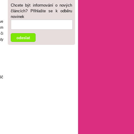
Chcete být informování o nových
článcích? Přihlašte se k odběru
novinek
ve
ám
či
ty
ěč