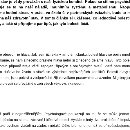
stav je vždy provázán s naší fyzickou kondicí. Pokud se cítíme psychic
vuje se to na naší náladě, imunitním systému a metabolismu. Naop
áme hodně stresu v práci, ve škole či v partnerských vztazích, bude to m
 na náš zdravotní stav. V tomto článku si ukážeme, co jednotlivé bolesti
, a také si připojíme pár tipů, jak tyto bolesti léčit.
objevují, je hlava. Jak jsem již řekla v
minulém článku
, bolest hlavy se pojí s mn
říkáme, že nám z něčeho praskne hlava nebo si z něčeho děláme hlavu. Tyto boles
tomto případě hraje větší zapojení šíjových a obličejových svalů, které nám moh
o duševního života a stává se výslednicí nejrůznějších konfliktů. Bolesti hlavy 
povinnost, jsou pečliví a zodpovědní, žijí ve velkém pracovním nasazením. Migrény j
rojevují se převážně u žen všech věkových kategorií.
patří k nejrozšířenějším. Psychologové poukazují na to, že se může jednat
otiútoku na stres a zároveň i útěkové reakci. Vysíláme tedy dva protichůdné impul
e, jako bychom vláčeli na zádech nějaké těžké břemeno, jemuž se přizpůsobujeme,