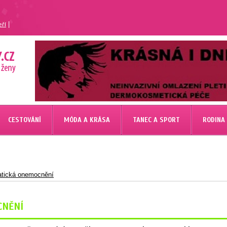
|
eří
CESTOVÁNÍ
MÓDA A KRÁSA
TANEC A SPORT
RODINA
tická onemocnění
CNĚNÍ