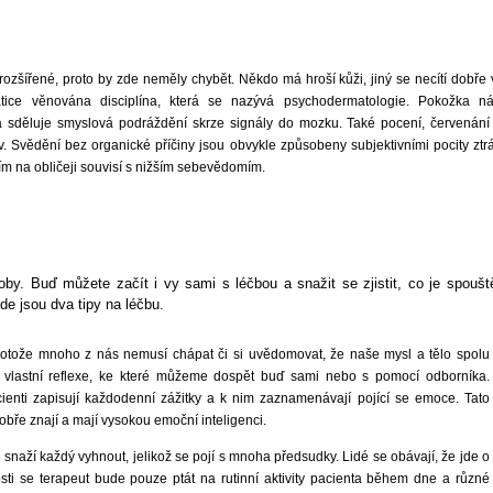
zšířené, proto by zde neměly chybět. Někdo má hroší kůži, jiný se necítí dobře 
tice věnována disciplína, která se nazývá psychodermatologie. Pokožka n
a sděluje smyslová podráždění skrze signály do mozku. Také pocení, červenání 
. Svědění bez organické příčiny jsou obvykle způsobeny subjektivními pocity ztrá
ším na obličeji souvisí s nižším sebevědomím.
oby. Buď můžete začít i vy sami s léčbou a snažit se zjistit, co je spoušt
de jsou dva tipy na léčbu.
protože mnoho z nás nemusí chápat či si uvědomovat, že naše mysl a tělo spolu
 vlastní reflexe, ke které můžeme dospět buď sami nebo s pomocí odborníka.
ienti zapisují každodenní zážitky a k nim zaznamenávají pojící se emoce. Tato
obře znají a mají vysokou emoční inteligenci.
 snaží každý vyhnout, jelikož se pojí s mnoha předsudky. Lidé se obávají, že jde o
i se terapeut bude pouze ptát na rutinní aktivity pacienta během dne a různé