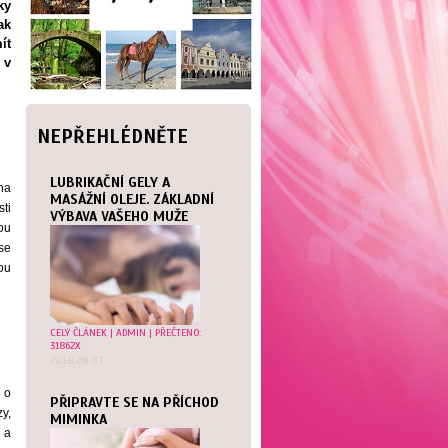
ky
ak
ít
 v
NEPŘEHLÉDNĚTE
LUBRIKAČNÍ GELY A
oha
MASÁŽNÍ OLEJE. ZÁKLADNÍ
ti
VÝBAVA VAŠEHO MUŽE
ou
se
sou
CELÝ ČLÁNEK
| ADMIN | PŘEČTENO:
31862X
2018.09.07
 o
PŘIPRAVTE SE NA PŘÍCHOD
zy,
MIMINKA
 a