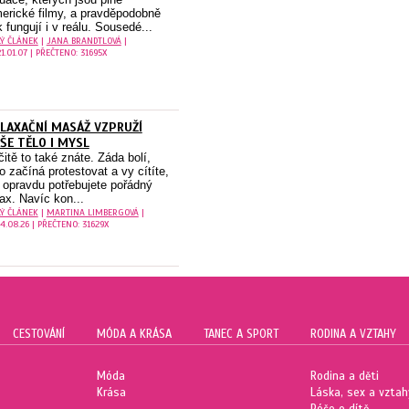
erické filmy, a pravděpodobně
k fungují i v reálu. Sousedé...
LÝ ČLÁNEK
|
JANA BRANDTLOVÁ
|
1.01.07 | PŘEČTENO: 31695X
LAXAČNÍ MASÁŽ VZPRUŽÍ
ŠE TĚLO I MYSL
čitě to také znáte. Záda bolí,
lo začíná protestovat a vy cítíte,
 opravdu potřebujete pořádný
lax. Navíc kon...
LÝ ČLÁNEK
|
MARTINA LIMBERGOVÁ
|
4.08.26 | PŘEČTENO: 31629X
CESTOVÁNÍ
MÓDA A KRÁSA
TANEC A SPORT
RODINA A VZTAHY
Móda
Rodina a děti
Krása
Láska, sex a vztah
Péče o dítě