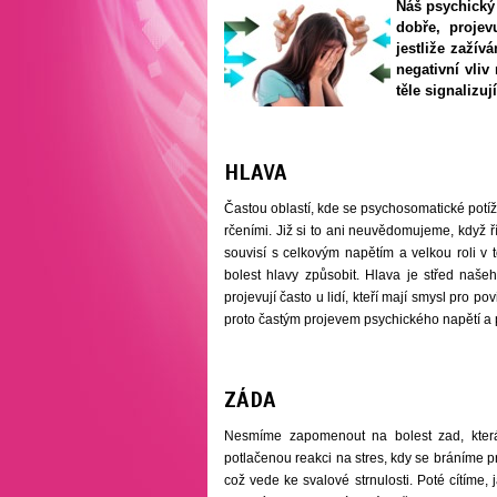
Náš psychický 
dobře, proje
jestliže zažív
negativní vliv
těle signalizují
HLAVA
Častou oblastí, kde se psychosomatické potíže 
rčeními. Již si to ani neuvědomujeme, když 
souvisí s celkovým napětím a velkou roli v 
bolest hlavy způsobit. Hlava je střed našeh
projevují často u lidí, kteří mají smysl pro 
proto častým projevem psychického napětí a p
ZÁDA
Nesmíme zapomenout na bolest zad, která 
potlačenou reakci na stres, kdy se bráníme pr
což vede ke svalové strnulosti. Poté cítím