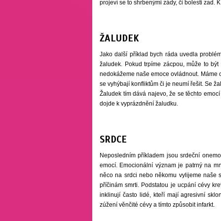
projeví se to shrbenými zády, či bolesti zad
ŽALUDEK
Jako další příklad bych ráda uvedla problé
žaludek. Pokud trpíme zácpou, může to bý
nedokážeme naše emoce ovládnout. Máme chuť 
se vyhýbají konfliktům či je neumí řešit. Se 
Žaludek tím dává najevo, že se těchto emocí 
dojde k vyprázdnění žaludku.
SRDCE
Neposledním příkladem jsou srdeční onemocně
emocí. Emocionální význam je patrný na mn
něco na srdci nebo někomu vylijeme naše srd
příčinám smrti. Podstatou je ucpání cévy kr
inklinují často lidé, kteří mají agresivní s
zúžení věnčité cévy a tímto způsobit infarkt.