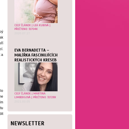
CELÝ ČLÁNEK
|
LEA KUBOVÁ
|
PŘEČTENO: 31704X
bý
2020.07.17
ak
ří
cí.
EVA BERNADETTA –
 a
MALÍŘKA FASCINUJÍCÍCH
REALISTICKÝCH KRESEB
lo
CELÝ ČLÁNEK
|
MARTINA
me
LIMBERGOVÁ
| PŘEČTENO: 31728X
2021.03.05
ím
tu
it
NEWSLETTER