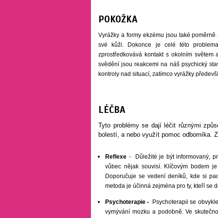
POKOŽKA
Vyrážky a formy ekzému jsou také poměrně ro
své kůži. Dokonce je celé této problema
zprostředkovává kontakt s okolním světem 
svědění jsou reakcemi na náš psychický stav
kontroly nad situací, zatímco vyrážky předev
LÉČBA
Tyto problémy se dají léčit různými způs
bolestí, a nebo využít pomoc odborníka. Z
Reflexe
- Důležité je být informovaný, 
vůbec nějak souvisí. Klíčovým bodem je
Doporučuje se vedení deníků, kde si pac
metoda je účinná zejména pro ty, kteří se d
Psychoterapie -
Psychoterapii se obvykle
vymývání mozku a podobně. Ve skutečnost