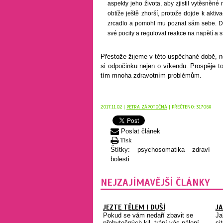
aspekty jeho života, aby zjistil vytěsněné
obtíže ještě zhorší, protože dojde k akti
zrcadlo a pomohl mu poznat sám sebe. Dí
své pocity a regulovat reakce na napětí a s
Přestože žijeme v této uspěchané době, n
si odpočinku nejen o víkendu. Prospěje 
tím mnoha zdravotním problémům.
2017.11.02 |
PETRA ZÁPOTOČNÁ
| PŘEČTENO: 31706X
Poslat článek
Tisk
Štítky:
psychosomatika
zdraví
bolesti
NEJZAJÍMAVĚJŠÍ ČLÁNKY
JEZTE TĚLEM I DUŠÍ
JA
Pokud se vám nedaří zbavit se
Ja
přebytečných kil, trápí vás pálení
si