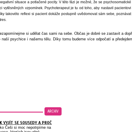
 negativní situace a potlačené pocity. V této fázi je možné, že se psychosomatické
vaci vytěsněných vzpomínek. Psychoterapeut je tu od toho, aby nastavil pacientovi
ky takovéto reflexi si pacient dokáže postupně uvědomovat sám sebe, poznávat
tres.
ezapomínejme si udělat čas sami na sebe. Občas je dobré se zastavit a dopř
to naší psychice i našemu tělu. Díky tomu budeme více odpočatí a předejde
ARCHIV
K VYJÍT SE SOUSEDY A PROČ
ko Češi si moc nepotrpíme na
tuace, kterých jsou plné