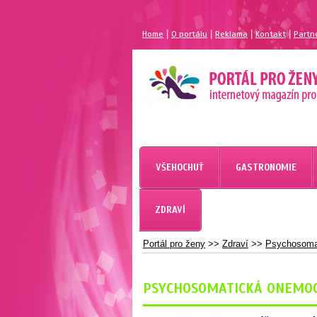
|
|
|
|
Home
O portálu
Reklama
Kontakt
Partn
MAGAZÍN PRO ŽENY
PORTÁL PRO ŽENY.CZ
VŠEHOCHUŤ
GASTRONOMIE
ZDRAVÍ
Portál pro ženy
>>
Zdraví
>>
Psychosoma
PSYCHOSOMATICKÁ ONEMO