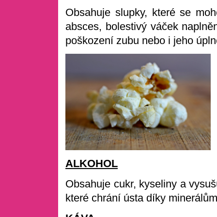
Obsahuje slupky, které se moh
absces, bolestivý váček napln
poškození zubu nebo i jeho úplno
ALKOHOL
Obsahuje cukr, kyseliny a vysušuj
které chrání ústa díky minerálům