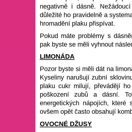
negativně i dásně. Nežádoucí 
důležité ho pravidelně a system
hromadění plaku přispívat.
Pokud máte problémy s dásněm
pak byste se měli vyhnout násle
LIMONÁDA
Pozor byste si měli dát na limo
Kyseliny narušují zubní sklovinu
plaku cukr milují, převádějí h
poškození zubů a dásní. Tot
energetických nápojích, které 
ovšem opět často obsahují kombi
OVOCNÉ DŽUSY