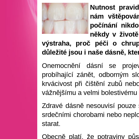
Nutnost pravid
nám vštěpován
počínání nikd
někdy v životě
výstraha, proč péči o chru
důležité jsou i naše dásně, kt
Onemocnění dásní se projev
probíhající zánět, odborným sl
krvácivost při čištění zubů nebo
vážnějšímu a velmi bolestivému z
Zdravé dásně nesouvisí pouze s
srdečními chorobami nebo neplod
starat.
Obecně platí, že potraviny půs