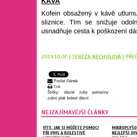
KÁVA
Kofein obsažený v kávě utlumuj
sliznice. Tím se snižuje odo
usnadňuje cesta k poškození dá
2019.10.07 |
TEREZA NECHVÍLOVÁ
| PŘE
Poslat článek
Tisk
Štítky:
dásně
zuby
potraviny
zubní plak
bolest dásní
NEJZAJÍMAVĚJŠÍ ČLÁNKY
VÍTE, JAK SI MŮŽETE POMOCI
MIKROPLYŠOV
PŘI PMS A BOLESTIVÉ
NEJLEPŠÍ OP