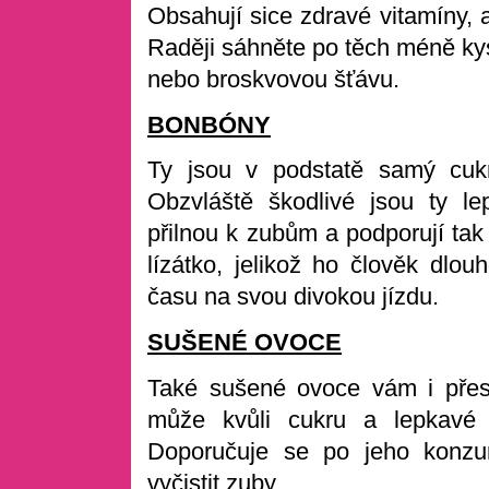
Obsahují sice zdravé vitamíny, 
Raději sáhněte po těch méně kys
nebo broskvovou šťávu.
BONBÓNY
Ty jsou v podstatě samý cukr
Obzvláště škodlivé jsou ty l
přilnou k zubům a podporují tak 
lízátko, jelikož ho člověk dlo
času na svou divokou jízdu.
SUŠENÉ OVOCE
Také sušené ovoce vám i přes
může kvůli cukru a lepkavé 
Doporučuje se po jeho konzu
vyčistit zuby.