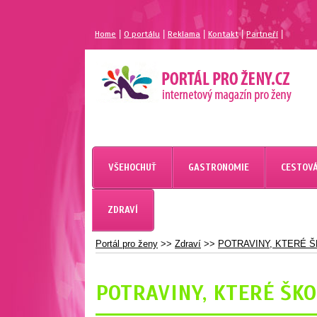
|
|
|
|
|
Home
O portálu
Reklama
Kontakt
Partneří
MAGAZÍN PRO ŽENY
PORTÁL PRO ŽENY.CZ
VŠEHOCHUŤ
GASTRONOMIE
CESTOVÁ
ZDRAVÍ
Portál pro ženy
>>
Zdraví
>>
POTRAVINY, KTERÉ Š
POTRAVINY, KTERÉ ŠK