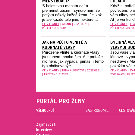
MENSTRUACI?
CHLADU
S bolestivou menstruací a
Když si poříd
premenstruačním syndromem se
povlečení, pro
potýká někdy každá žena. Jelikož
vám nikdy neb
je ale každé tělo jiné, některé ...
Ať je venku kl
CELÝ ČLÁNEK
| ADMIN | 2022.05.31 |
CELÝ ČLÁNEK
|
LEA
PŘEČTENO: 31850X
PŘEČTENO: 31803X
JAK NA PÉČI O VLNITÉ A
BYLINNÁ VLA
KUDRNATÉ VLASY
VLASY JI BU
Přirozeně vlnité a kudrnaté vlasy
Jsou vaše vla
jsou snem mnoha žen. Ale protože
lámavé - vypa
nic není, jak vypadá, přináší i tento
nezdravě? Mát
typ obdivovanýc...
pokožka vás n
CELÝ ČLÁNEK
|
NINA ALBERTOVÁ
| 2023.03.31
CELÝ ČLÁNEK
|
KAT
| PŘEČTENO: 31738X
2015.04.03 | PŘEČ
PORTÁL PRO ŽENY
VŠEHOCHUŤ
GASTRONOMIE
CESTOVÁN
Zajímavosti
Interview