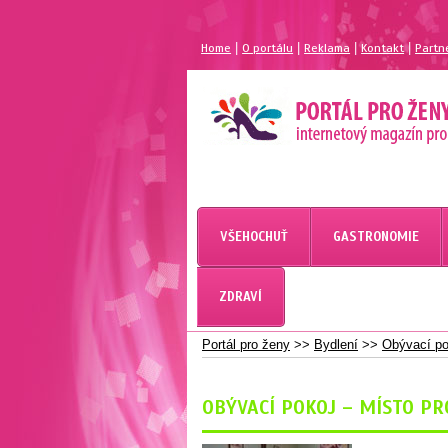
|
|
|
|
Home
O portálu
Reklama
Kontakt
Partn
MAGAZÍN PRO ŽENY
PORTÁL PRO ŽENY.CZ
VŠEHOCHUŤ
GASTRONOMIE
PORTÁL PRO ŽENY
ZDRAVÍ
Portál pro ženy
>>
Bydlení
>>
Obývací pok
OBÝVACÍ POKOJ – MÍSTO PR