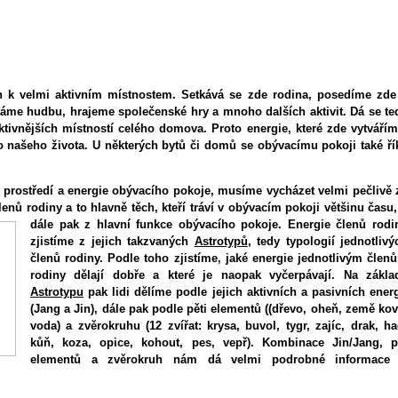
h k velmi aktivním místnostem. Setkává se zde rodina, posedíme zde
cháme hudbu, hrajeme společenské hry a mnoho dalších aktivit. Dá se te
aktivnějších místností celého domova. Proto energie, které zde vytvářím
o našeho života. U některých bytů či domů se obývacímu pokoji také ří
prostředí a energie obývacího pokoje, musíme vycházet velmi pečlivě 
enů rodiny a to hlavně těch, kteří tráví v obývacím pokoji většinu času,
dále pak z hlavní funkce obývacího pokoje.
Energie členů rodi
zjistíme z jejich takzvaných
Astrotypů
, tedy typologií jednotlivý
členů rodiny. Podle toho zjistíme, jaké energie jednotlivým člen
rodiny dělají dobře a které je naopak vyčerpávají. Na zákla
Astrotypu
pak lidi dělíme podle jejich aktivních a pasivních energ
(Jang a Jin), dále pak podle pěti elementů ((dřevo, oheň, země kov
voda) a zvěrokruhu (12 zvířat: krysa, buvol, tygr, zajíc, drak, ha
kůň, koza, opice, kohout, pes, vepř). Kombinace Jin/Jang, p
elementů a zvěrokruh nám dá velmi podrobné informace