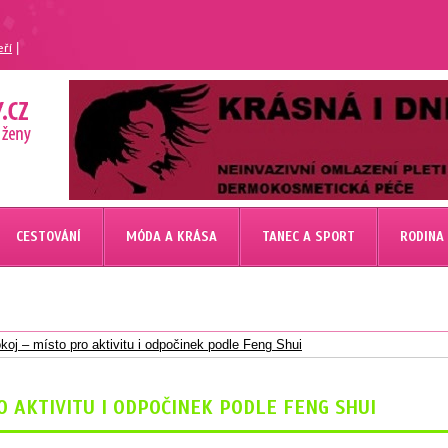
|
eří
CESTOVÁNÍ
MÓDA A KRÁSA
TANEC A SPORT
RODINA
oj – místo pro aktivitu i odpočinek podle Feng Shui
O AKTIVITU I ODPOČINEK PODLE FENG SHUI