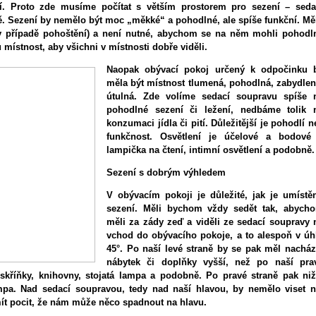
dí. Proto zde musíme počítat s větším prostorem pro sezení – seda
ě. Sezení by nemělo být moc „měkké“ a pohodlné, ale spíše funkční. Mě
 (v případě pohoštění) a není nutné, abychom se na něm mohli pohodl
u místnost, aby všichni v místnosti dobře viděli.
Naopak obývací pokoj určený k odpočinku
měla být místnost tlumená, pohodlná, zabydlen
útulná. Zde volíme sedací soupravu spíše 
pohodlné sezení či ležení, nedbáme tolik 
konzumaci jídla či pití. Důležitější je pohodlí n
funkčnost. Osvětlení je účelové a bodové
lampička na čtení, intimní osvětlení a podobně.
Sezení s dobrým výhledem
V obývacím pokoji je důležité, jak je umístě
sezení. Měli bychom vždy sedět tak, abych
měli za zády zeď a viděli ze sedací soupravy 
vchod do obývacího pokoje, a to alespoň v úh
45°. Po naší levé straně by se pak měl nacház
nábytek či doplňky vyšší, než po naší pra
skříňky, knihovny, stojatá lampa a podobně. Po pravé straně pak niž
ampa. Nad sedací soupravou, tedy nad naší hlavou, by nemělo viset n
ít pocit, že nám může něco spadnout na hlavu.