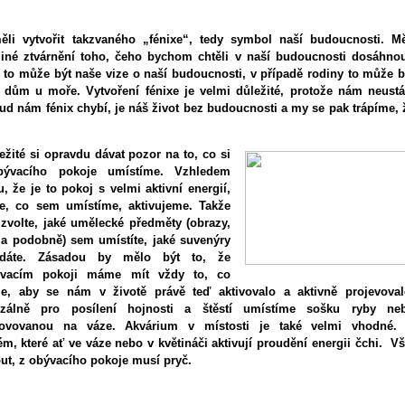
i vytvořit takzvaného „fénixe“, tedy symbol naší budoucnosti. Mě
iné ztvárnění toho, čeho bychom chtěli v naší budoucnosti dosáhnou
 to může být naše vize o naší budoucnosti, v případě rodiny to může b
 dům u moře. Vytvoření fénixe je velmi důležité, protože nám neustá
ud nám fénix chybí, je náš život bez budoucnosti a my se pak trápíme, 
ežité si opravdu dávat pozor na to, co si
ývacího pokoje umístíme. Vzhledem
, že je to pokoj s velmi aktivní energií,
še, co sem umístíme, aktivujeme. Takže
zvolte, jaké umělecké předměty (obrazy,
 a podobně) sem umístíte, jaké suvenýry
dáte. Zásadou by mělo být to, že
vacím pokoji máme mít vždy to, co
e, aby se nám v životě právě teď aktivovalo a aktivně projevoval
rzálně pro posílení hojnosti a štěstí umístíme sošku ryby ne
ovovanou na váze. Akvárium v místosti je také velmi vhodné.
, které ať ve váze nebo v květináči aktivují proudění energii čchi. Vš
t, z obývacího pokoje musí pryč.