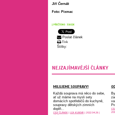
Jiří Černák
Foto: Pixmac
| PŘEČTENO: 31611X
Poslat článek
Tisk
Štítky:
NEJZAJÍMAVĚJŠÍ ČLÁNKY
MILUJEME SOUPRAVY!
O
Každá souprava má něco do sebe,
By
ať už máme na mysli sety
za
domácích spotřebičů do kuchyně,
va
soupravy dětských zimních
Pr
doplň...
CE
201
CELÝ ČLÁNEK
|
LEA KUBOVÁ
| 2022.04.26 |