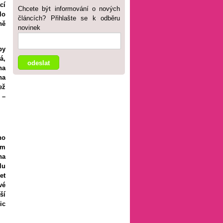
cí
Chcete být informování o nových
lo
článcích? Přihlašte se k odběru
ně
novinek
by
á,
na
na
VŠEHOCHUŤ
ež
 –
Zajímavosti
Interview
Soutěže
Psychologická poradna
no
GASTRONOMIE
CESTOVÁNÍ
om
MÓDA A KRÁSA
TANEC A SPORT
na
lu
Móda
et
Krása
vé
RODINA A VZTAHY
BYDLENÍ
ší
ZDRAVÍ
ic
Rodina a děti