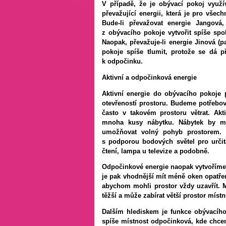
V případě, že je obývací pokoj využí
převažující energii, která je pro všec
Bude-li převažovat energie Jangov
z obývacího pokoje vytvořit spíše sp
Naopak, převažuje-li energie Jinová (p
pokoje spíše tlumit, protože se dá p
k odpočinku.
Aktivní a odpočinková energie
Aktivní energie do o
bývacího pokoje 
otevřeností prostoru. Budeme potřebov
často v takovém prostoru větrat. Akt
mnoha kusy nábytku. Nábytek by mě
umožňovat volný pohyb prostorem. O
s podporou bodových světel pro určit
čtení, lampa u televize a podobně.
Odpočinkové energie naopak vytvoříme
je pak vhodnější mít méně oken opatře
abychom mohli prostor vždy uzavřít. 
těžší a může zabírat větší prostor míst
Dalším hlediskem je funkce obývacího
spíše místnost odpočinková, kde chce