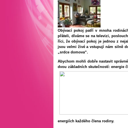
Obývací pokoj patří v mnoha rodinác
přáteli, díváme se na televizi, poslou
říci, že obývací pokoj je jednou z nej
jsou velmi živé a vstupují nám silně d
„srdce domova“.
Abychom mohli dobře nastavit správné 
dvou základních skutečností: energie čl
energiích každého člena rodiny.