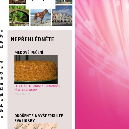
 s
dy
NEPŘEHLÉDNĚTE
e,
ká
MEDOVÉ PEČENÍ
ze
 a
ny
ch
ům
CELÝ ČLÁNEK
|
ANDREA TOMANOVÁ
|
dě
PŘEČTENO: 31638X
2014.04.02
ií
 a
d,
ět
OKOŘEŇTE A VYŠPERKUJTE
 o
SVÁ HOBBY