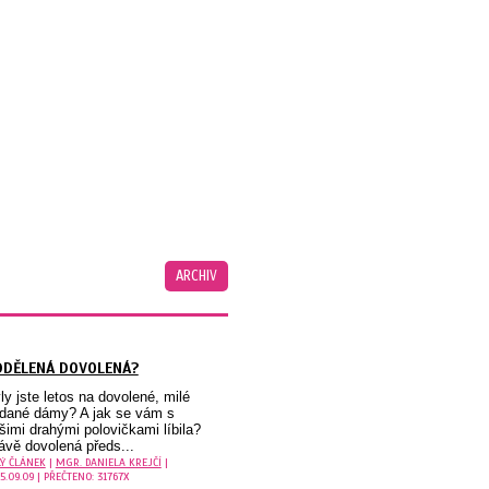
ARCHIV
DDĚLENÁ DOVOLENÁ?
ly jste letos na dovolené, milé
dané dámy? A jak se vám s
šimi drahými polovičkami líbila?
ávě dovolená předs...
LÝ ČLÁNEK
|
MGR. DANIELA KREJČÍ
|
5.09.09 | PŘEČTENO: 31767X