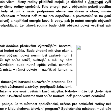
ván všemi členy rodiny přibližně stejně, je důležité z
Astrotypů
vyčí
hny členy rodiny společná. Tuto energii pak v obývacím pokoji posílím
á, tedy aktivní a navíc podpořená elementem dřeva a ohně, musí
olečenskou místnost než místo pro odpočinek a povalování se na gauč
asivní) a například energie kovu či vody, pak je nutné energie obývací
ředpokládat, že taková rodina bude chtít obývací pokoj využívat spí
pak dodáme především výraznějšími barvami,
at hodně světla. Bude vhodné mít více oken a
ivní obývací pokoj nesmí být zastavěn příliš
l být spíše lehčí, světlejší a měl by nám
světlení bude nutné spíše velké, centrální
á místa v rámci pokoje – například lampa na
 tlumenými barvami a uzavřením prostoru. Zde
ných záclonami a závěsy, popřípadě žaluziemi,
Můžeme zde využít větších kusů nábytku. Nábytek může být „bytelnější
nosti. Osvětlení budeme volit spíše bodové, než jedno velké centrální.
 pokoje. Je to místnost společenská, určená pro setkávání rodiny ne
me v klidu sledovat televizní program? Společenská místnost musí dáv