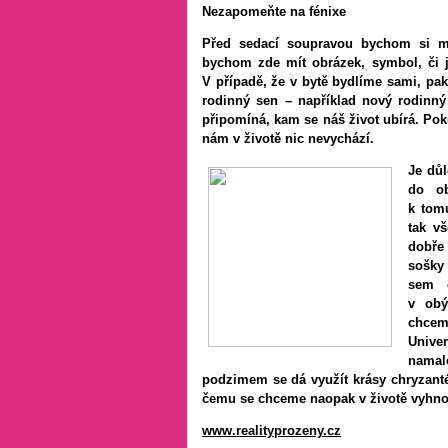
Nezapomeňte na fénixe
Před sedací soupravou bychom si měl
bychom zde mít obrázek, symbol, či j
V případě, že v bytě bydlíme sami, pak
rodinný sen – například nový rodinný
připomíná, kam se náš život ubírá. Pok
nám v životě nic nevychází.
Je důl
do ob
k tomu
tak v
dobře 
sošky
sem 
v obý
chcem
Unive
namal
podzimem se dá využít krásy chryzantém
čemu se chceme naopak v životě vyhnou
www.realityprozeny.cz