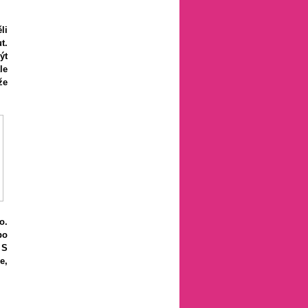
Láska, sex a vztahy
Péče o dítě
li
t.
ýt
le
že
o.
bo
 S
e,