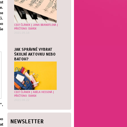
st
e.
me
i.
ho
CELÝ ČLÁNEK
|
JANA BRANDTLOVÁ
|
PŘEČTENO: 31695X
še
2021.05.18
JAK SPRÁVNĚ VYBRAT
ŠKOLNÍ AKTOVKU NEBO
BATOH?
CELÝ ČLÁNEK
|
ADÉLA HESSOVÁ
|
PŘEČTENO: 31681X
2021.06.22
“,
bo
NEWSLETTER
at