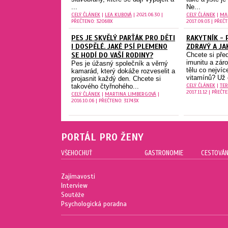
...
Ne...
CELÝ ČLÁNEK
|
LEA KUBOVÁ
| 2021.06.30 |
CELÝ ČLÁNEK
|
MA
PŘEČTENO: 32068X
2017.09.03 | PŘEČ
PES JE SKVĚLÝ PARŤÁK PRO DĚTI
RAKYTNÍK - 
I DOSPĚLÉ. JAKÉ PSÍ PLEMENO
ZDRAVÝ A JA
SE HODÍ DO VAŠÍ RODINY?
Chcete si před
imunitu a zár
Pes je úžasný společník a věrný
tělu co nejví
kamarád, který dokáže rozveselit a
vitamínů? Už c
projasnit každý den. Chcete si
CELÝ ČLÁNEK
|
TER
takového čtyřnohého...
2017.11.12 | PŘEČT
CELÝ ČLÁNEK
|
MARTINA LIMBERGOVÁ
|
2016.10.06 | PŘEČTENO: 31743X
PORTÁL PRO ŽENY
VŠEHOCHUŤ
GASTRONOMIE
CESTOVÁN
Zajímavosti
Interview
Soutěže
Psychologická poradna