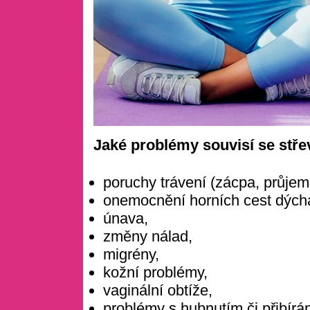
Jaké problémy souvisí se st
poruchy trávení (zácpa, průjem,
onemocnění horních cest dých
únava,
změny nálad,
migrény,
kožní problémy,
vaginální obtíže,
problémy s hubnutím či přibírá