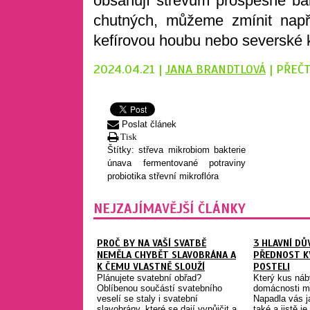
obsahují střevům prospěšné ba
chutných, můžeme zmínit napřík
kefírovou houbu nebo severské k
2024.04.21 |
JANA BRANDTLOVÁ
| PŘEČ
Poslat článek
Tisk
Štítky:
střeva
mikrobiom
bakterie
únava
fermentované potraviny
probiotika
střevní mikroflóra
NEJZAJÍMAVĚJŠÍ ČLÁNKY
PROČ BY NA VAŠÍ SVATBĚ
3 HLAVNÍ DŮ
NEMĚLA CHYBĚT SLAVOBRÁNA A
PŘEDNOST K
K ČEMU VLASTNĚ SLOUŽÍ
POSTELI
Plánujete svatební obřad?
Který kus náb
Oblíbenou součástí svatebního
domácnosti má
veselí se staly i svatební
Napadla vás j
slavobrány, které se dají vypůjčit a
také a jistě 