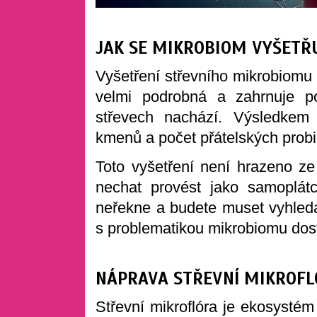
JAK SE MIKROBIOM VYŠETŘ
Vyšetření střevního mikrobiomu 
velmi podrobná a zahrnuje p
střevech nachází. Výsledkem 
kmenů a počet přátelských probio
Toto vyšetření není hrazeno ze 
nechat provést jako samoplát
neřekne a budete muset vyhleda
s problematikou mikrobiomu do
NÁPRAVA STŘEVNÍ MIKROFL
Střevní mikroflóra je ekosystém 