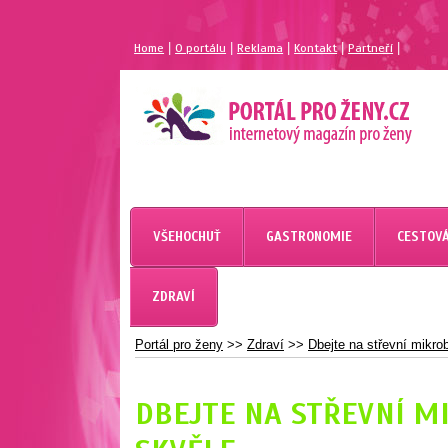
|
|
|
|
|
Home
O portálu
Reklama
Kontakt
Partneří
MAGAZÍN PRO ŽENY
PORTÁL PRO ŽENY.CZ
VŠEHOCHUŤ
GASTRONOMIE
CESTOVÁ
ZDRAVÍ
Portál pro ženy
>>
Zdraví
>>
Dbejte na střevní mikrob
DBEJTE NA STŘEVNÍ MI