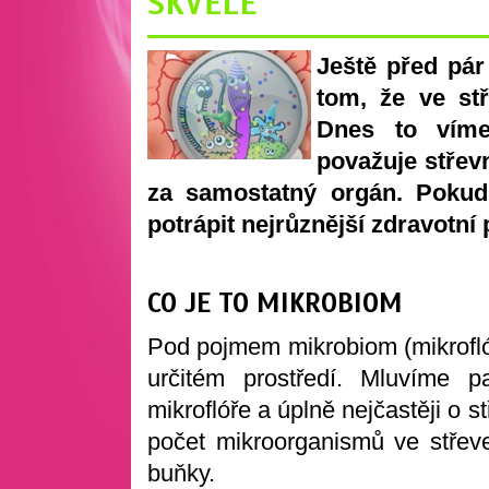
SKVĚLE
Ještě před pár
tom, že ve st
Dnes to víme
považuje střev
za samostatný orgán. Pokud
potrápit nejrůznější zdravotní 
CO JE TO MIKROBIOM
Pod pojmem mikrobiom (mikrofló
určitém prostředí. Mluvíme 
mikroflóře a úplně nejčastěji o
počet mikroorganismů ve střev
buňky.