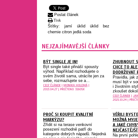
Poslat článek
Tisk
Štítky:
jarní úklid
úklid bez
chemie
citron
jedlá soda
NEJZAJÍMAVĚJŠÍ ČLÁNKY
BÝT SINGLE JE IN!
ZHUBNOUT SE
Být single také přináší spousty
CHCE TO ALE
výhod. Například rozhodujete o
DODRŽOVAT 
svém životě sama, utrácíte jen za
Pravidla, jak 
sebe, rozmazlujete se a...
musí být v so
CELÝ ČLÁNEK
|
MONIKA HOLEMÁ
|
i životním st
2013.04.27 | PŘEČTENO: 31605X
zkoušet dokol
CELÝ ČLÁNEK
|
JA
2021.10.24 | PŘEČ
PROČ SI KOUPIT KVALITNÍ
VĚŘILI BYSTE
MARKÝZU?
MOŽNÁ MYJE
Zřídit si na terase venkovní
A JAKÉ CHYB
posezení rozhodně patří do
NEJČASTĚJŠÍ
kategorie dobrých nápadů. Nejedná
Na první pohl