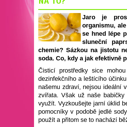
NA TO?
Jaro je pros
organismu, ale
se hned lépe p
sluneční papr
chemie? Sázkou na jistotu ne
soda. Co, kdy a jak efektivně 
Čisticí prostředky sice mohou
dezinfekčního a leštícího účinku
našemu zdraví, nejsou ideální v
zvířata. Však už naše babičky 
využít. Vyzkoušejte jarní úklid
pomocníky v podobě jedlé sody, 
použít a přitom se to nachází b