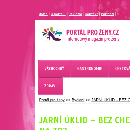
|
|
|
|
|
Home
O portálu
Reklama
Kontakt
Partneří
MAGAZÍN PRO ŽENY
PORTÁL PRO ŽENY.CZ
VŠEHOCHUŤ
GASTRONOMIE
CESTOVÁ
ZDRAVÍ
Portál pro ženy
>>
Bydlení
>>
JARNÍ ÚKLID – BEZ 
JARNÍ ÚKLID – BEZ CHE