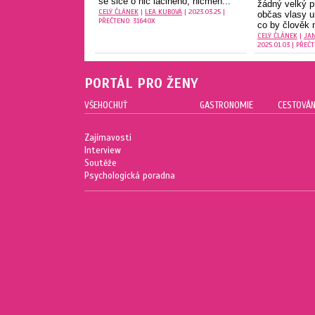
se sice o nic laciného, nicmén...
žádný velký p
CELÝ ČLÁNEK
|
LEA KUBOVÁ
| 2023.03.25 |
občas vlasy u
PŘEČTENO: 31640X
co by člověk n
CELÝ ČLÁNEK
|
JA
2025.01.03 | PŘEČ
PORTÁL PRO ŽENY
VŠEHOCHUŤ
GASTRONOMIE
CESTOVÁN
Zajímavosti
Interview
Soutěže
Psychologická poradna