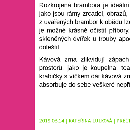
Rozkrojená brambora je ideální 
jako jsou rámy zrcadel, obrazů,
z uvařených brambor k obědu lz
je možné krásně očistit příbory
skleněných dvířek u trouby apod
doleštit.
Kávová zrna zlikvidují zápac
prostorů, jako je koupelna, to
krabičky s víčkem dát kávová zrn
absorbuje do sebe veškeré nepř
2019.03.14 |
KATEŘINA LULKOVÁ
| PŘEČ