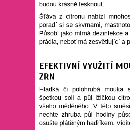
budou krásně lesknout.
Šťáva z citronu nabízí mnohost
poradí si se skvrnami, mastnot
Působí jako mírná dezinfekce a k
prádla, neboť má zesvětlující a p
EFEKTIVNÍ VYUŽITÍ M
ZRN
Hladká či polohrubá mouka s
špetkou soli a půl lžičkou citr
všeho měděného. V této směs
nechte zhruba půl hodiny půs
osušte plátěným hadříkem. Vidit