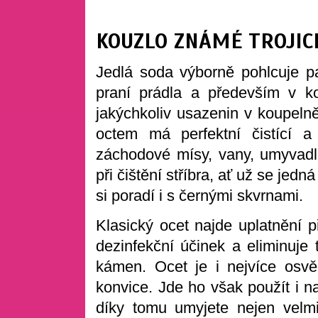
KOUZLO ZNÁMÉ TROJIC
Jedlá soda výborně pohlcuje pac
praní prádla a především v ko
jakýchkoliv usazenin v koupelně
octem má perfektní čistící a
záchodové mísy, vany, umyvadl
při čištění stříbra, ať už se jed
si poradí i s černými skvrnami.
Klasický ocet najde uplatnění 
dezinfekční účinek a eliminuje 
kámen. Ocet je i nejvíce osvě
konvice. Jde ho však použít i n
díky tomu umyjete nejen velm