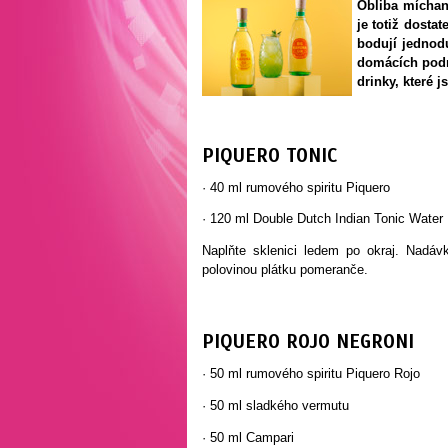
Obliba míchan
je totiž dosta
bodují jednodu
domácích podmí
drinky, které 
PIQUERO TONIC
· 40 ml rumového spiritu Piquero
· 120 ml Double Dutch Indian Tonic Water
Naplňte sklenici ledem po okraj. Nadávk
polovinou plátku pomeranče.
PIQUERO ROJO NEGRONI
· 50 ml rumového spiritu Piquero Rojo
· 50 ml sladkého vermutu
· 50 ml Campari