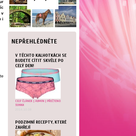
ur
íc
 v
 i
NEPŘEHLÉDNĚTE
V TĚCHTO KALHOTKÁCH SE
BUDETE CÍTIT SKVĚLE PO
CELÝ DEN!
te
CELÝ ČLÁNEK
| ADMIN | PŘEČTENO:
31996X
2014.10.08
PODZIMNÍ RECEPTY, KTERÉ
ZAHŘEJÍ