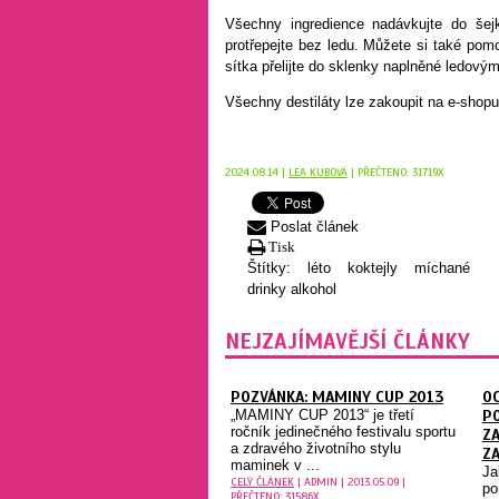
Všechny ingredience nadávkujte do šejk
protřepejte bez ledu. Můžete si také pom
sítka přelijte do sklenky naplněné ledovým
Všechny destiláty lze zakoupit na e-shop
2024.08.14 |
LEA KUBOVÁ
| PŘEČTENO: 31719X
Poslat článek
Tisk
Štítky:
léto
koktejly
míchané
drinky
alkohol
NEJZAJÍMAVĚJŠÍ ČLÁNKY
POZVÁNKA: MAMINY CUP 2013
O
„MAMINY CUP 2013“ je třetí
P
ročník jedinečného festivalu sportu
ZA
a zdravého životního stylu
Z
maminek v ...
Ja
CELÝ ČLÁNEK
| ADMIN | 2013.05.09 |
po
PŘEČTENO: 31586X