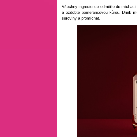
Všechny ingredience odměřte do míchací s
a ozdobte pomerančovou kůrou. Drink můž
suroviny a promíchat.