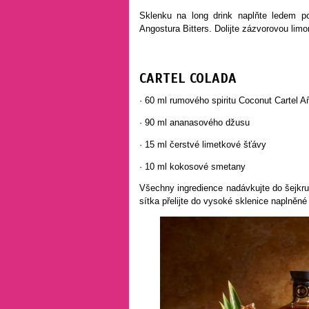
Sklenku na long drink naplňte ledem po
Angostura Bitters. Dolijte zázvorovou li
CARTEL COLADA
· 60 ml rumového spiritu Coconut Cartel A
· 90 ml ananasového džusu
· 15 ml čerstvé limetkové šťávy
· 10 ml kokosové smetany
Všechny ingredience nadávkujte do šejkru
sítka přelijte do vysoké sklenice naplněn