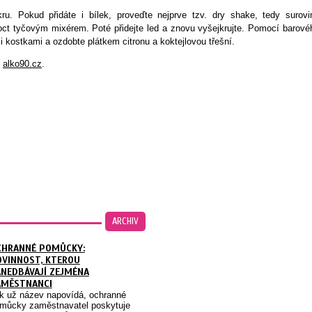
ru. Pokud přidáte i bílek, proveďte nejprve tzv. dry shake, tedy surovi
oct tyčovým mixérem. Poté přidejte led a znovu vyšejkrujte. Pomocí barové
i kostkami a ozdobte plátkem citronu a koktejlovou třešní.
u
alko90.cz
.
ARCHIV
CHRANNÉ POMŮCKY:
OVINNOST, KTEROU
NEDBÁVAJÍ ZEJMÉNA
AMĚSTNANCI
k už název napovídá, ochranné
můcky zaměstnavatel poskytuje