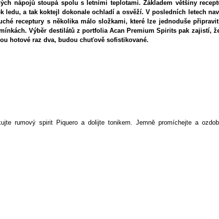
ých nápojů stoupá spolu s letními teplotami. Základem většiny recept
tek ledu, a tak koktejl dokonale ochladí a osvěží. V posledních letech nav
ché receptury s několika málo složkami, které lze jednoduše připravit
nkách. Výběr destilátů z portfolia Acan Premium Spirits pak zajistí, že
jsou hotové raz dva, budou chuťově sofistikované.
ujte rumový spirit Piquero a dolijte tonikem. Jemně promíchejte a ozdob