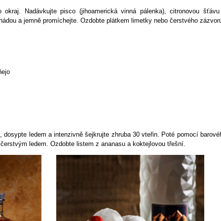
 okraj. Nadávkujte pisco (jihoamerická vinná pálenka), citronovou šťávu
monádou a jemně promíchejte. Ozdobte plátkem limetky nebo čerstvého zázvor
ñejo
, dosypte ledem a intenzivně šejkrujte zhruba 30 vteřin. Poté pomocí barové
é čerstvým ledem. Ozdobte listem z ananasu a koktejlovou třešní.