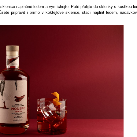
klenice naplněné ledem a vymíchejte. Poté přelijte do sklenky s kostkou le
ete připravit i přímo v koktejlové sklence, stačí naplnit ledem, nadávkov