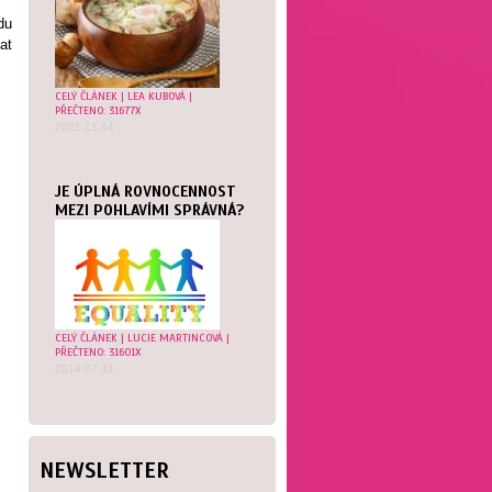
du
at
CELÝ ČLÁNEK
|
LEA KUBOVÁ
|
PŘEČTENO: 31677X
2021.11.14
JE ÚPLNÁ ROVNOCENNOST
MEZI POHLAVÍMI SPRÁVNÁ?
CELÝ ČLÁNEK
|
LUCIE MARTINCOVÁ
|
PŘEČTENO: 31601X
2014.07.31
NEWSLETTER