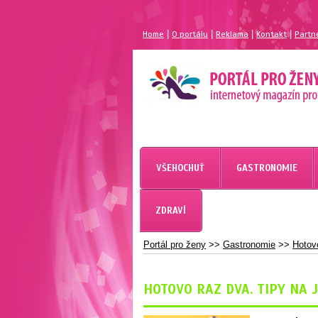
|
|
|
|
Home
O portálu
Reklama
Kontakt
Partn
MAGAZÍN PRO ŽENY
PORTÁL PRO ŽENY.CZ
VŠEHOCHUŤ
GASTRONOMIE
ZDRAVÍ
Portál pro ženy
>>
Gastronomie
>>
Hotov
HOTOVO RAZ DVA. TIPY NA