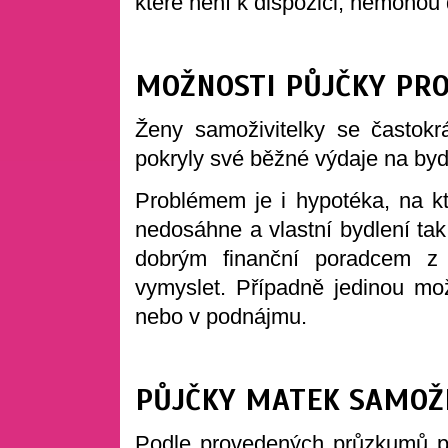
které není k dispozici, nemohou 
MOŽNOSTI PŮJČKY PRO
Ženy samoživitelky se častok
pokryly své běžné výdaje na bydl
Problémem je i hypotéka, na kt
nedosáhne a vlastní bydlení tak
dobrým finanční poradcem 
vymyslet. Případně jedinou mož
nebo v podnájmu.
PŮJČKY MATEK SAMOŽI
Podle provedených průzkumů p