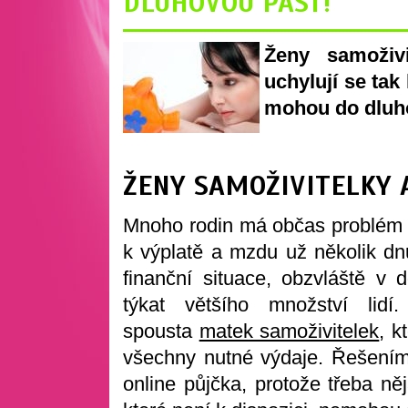
DLUHOVOU PAST!
Ženy samoživ
uchylují se tak
mohou do dluho
ŽENY SAMOŽIVITELKY 
Mnoho rodin má občas problém vy
k výplatě a mzdu už několik dnů
finanční situace, obzvláště v
týkat většího množství lid
spousta
matek samoživitelek
, k
všechny nutné výdaje. Řešením
online půjčka, protože třeba ně