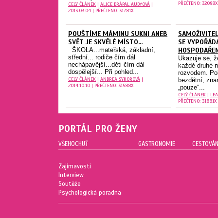
PŘEČTENO: 32098X
CELÝ ČLÁNEK
|
ALICE DRÁPAL AUDYOVÁ
|
2013.03.04 | PŘEČTENO: 31781X
POUŠTÍME MÁMINU SUKNI ANEB
SAMOŽIVITEL
SVĚT JE SKVĚLÉ MÍSTO...
SE VYPOŘÁD
ŠKOLA...mateřská, základní,
HOSPODAŘEN
střední... rodiče čím dál
Ukazuje se, ž
nechápavější...děti čím dál
každé druhé m
dospělejší... Při pohled...
rozvodem. Pok
CELÝ ČLÁNEK
|
ANDREA SÝKOROVÁ
|
bezdětní, zna
2014.10.10 | PŘEČTENO: 31588X
„pouze“...
CELÝ ČLÁNEK
|
LEA
PŘEČTENO: 31881X
PORTÁL PRO ŽENY
VŠEHOCHUŤ
GASTRONOMIE
CESTOVÁN
Zajímavosti
Interview
Soutěže
Psychologická poradna