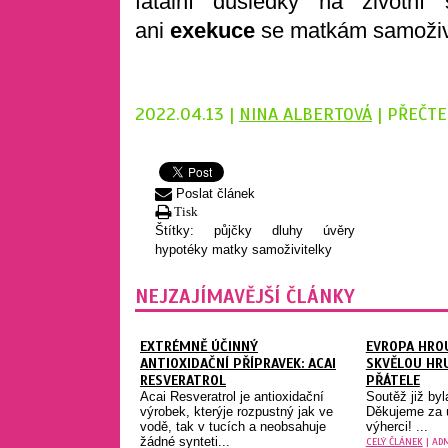
fatální důsledky na životní 
ani
exekuce
se matkám samoživi
2022.04.13 |
NINA ALBERTOVÁ
| PŘEČTE
Poslat článek
Tisk
Štítky:
půjčky
dluhy
úvěry
hypotéky
matky samoživitelky
NEJZAJÍMAVĚJŠÍ ČLÁNKY
EXTRÉMNĚ ÚČINNÝ
EVROPA HRO
ANTIOXIDAČNÍ PŘÍPRAVEK: ACAI
SKVĚLOU HRU
RESVERATROL
PŘÁTELE
Acai Resveratrol je antioxidační
Soutěž již by
výrobek, kterýje rozpustný jak ve
Děkujeme za ú
vodě, tak v tucích a neobsahuje
výherci! ...
žádné synteti...
CELÝ ČLÁNEK
| ADM