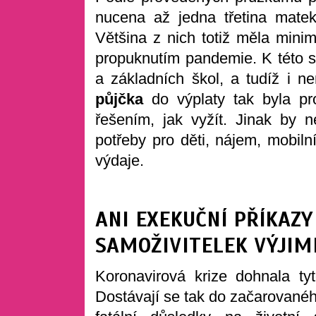
nucena až jedna třetina matek
Většina z nich totiž měla mini
propuknutím pandemie. K této si
a základních škol, a tudíž i 
půjčka
do výplaty tak byla p
řešením, jak vyžít. Jinak by n
potřeby pro děti, nájem, mobilní
výdaje.
ANI EXEKUČNÍ PŘÍKAZY
SAMOŽIVITELEK VÝJIM
Koronavirová krize dohnala t
Dostávají se tak do začarované