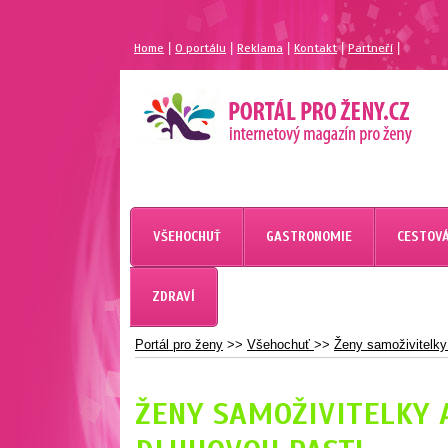
|
|
|
|
|
Home
O portálu
Reklama
Kontakt
Partneří
MAGAZÍN PRO ŽENY
PORTÁL PRO ŽENY.CZ
VŠEHOCHUŤ
GASTRONOMIE
CESTOVÁ
ZDRAVÍ
Portál pro ženy
>>
Všehochuť
>>
Ženy samoživitelky
ŽENY SAMOŽIVITELKY 