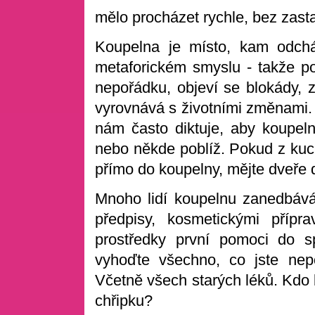
mělo procházet rychle, bez zasta
Koupelna je místo, kam odchá
metaforickém smyslu - takže po
nepořádku, objeví se blokády, 
vyrovnává s životními změnami.
nám často diktuje, aby koupel
nebo někde poblíž. Pokud z kuch
přímo do koupelny, mějte dveře 
Mnoho lidí koupelnu zanedbává.
předpisy, kosmetickými příp
prostředky první pomoci do sp
vyhoďte všechno, co jste nep
Včetně všech starých léků. Kdo 
chřipku?