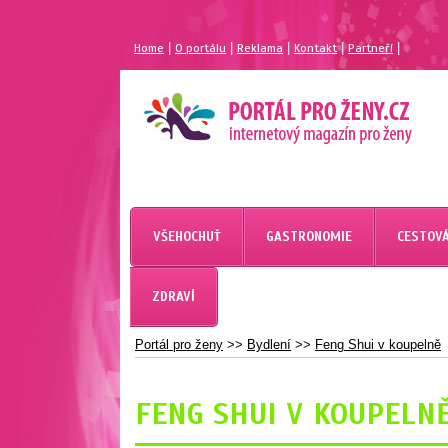
|
|
|
|
|
Home
O portálu
Reklama
Kontakt
Partneří
MAGAZÍN PRO ŽENY
PORTÁL PRO ŽENY.CZ
VŠEHOCHUŤ
GASTRONOMIE
CESTOVÁ
ZDRAVÍ
Portál pro ženy
>>
Bydlení
>>
Feng Shui v koupelně
FENG SHUI V KOUPELN