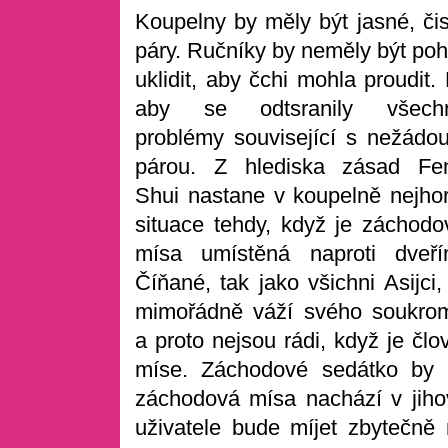
Koupelny by měly být jasné, či
páry. Ručníky by neměly být poh
uklidit, aby čchi mohla proudit
aby se odtsranily všech
problémy související s nežádou
párou. Z hlediska zásad Fe
Shui nastane v koupelně nejhor
situace tehdy, když je záchodo
mísa umístěná naproti dveří
Číňané, tak jako všichni Asijci,
mimořádně váží svého soukrom
a proto nejsou rádi, když je čl
míse. Záchodové sedátko by 
záchodová mísa nachází v jihový
uživatele bude míjet zbytečně