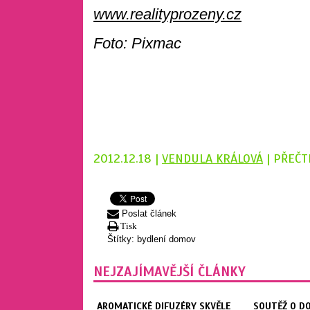
www.realityprozeny.cz
Foto: Pixmac
2012.12.18 |
VENDULA KRÁLOVÁ
| PŘEČT
Poslat článek
Tisk
Štítky:
bydlení
domov
NEJZAJÍMAVĚJŠÍ ČLÁNKY
AROMATICKÉ DIFUZÉRY SKVĚLE
SOUTĚŽ O D