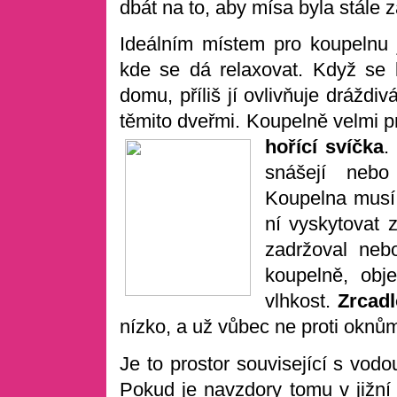
dbát na to, aby mísa byla stále 
Ideálním místem pro koupelnu
kde se dá relaxovat. Když se 
domu, příliš jí ovlivňuje drážd
těmito dveřmi. Koupelně velmi p
hořící svíčka
.
snášejí nebo
Koupelna musí 
ní vyskytovat 
zadržoval neb
koupelně, obj
vlhkost.
Zrcadl
nízko, a už vůbec ne proti oknů
Je to prostor související s vod
Pokud je navzdory tomu v jižní 