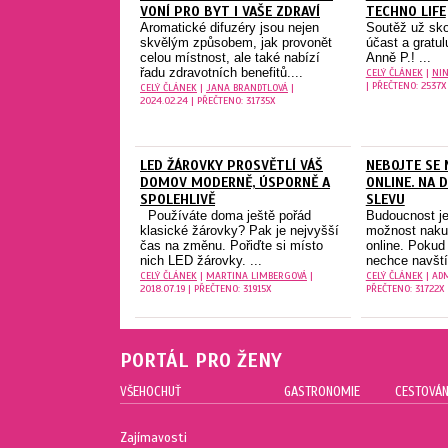
VONÍ PRO BYT I VAŠE ZDRAVÍ
TECHNO LIFE
Aromatické difuzéry jsou nejen
Soutěž už sko
skvělým způsobem, jak provonět
účast a gratu
celou místnost, ale také nabízí
Anně P.! ...
řadu zdravotních benefitů....
CELÝ ČLÁNEK
|
NIN
| PŘEČTENO: 2537X
CELÝ ČLÁNEK
|
JANA BRANDTLOVÁ
|
2024.02.24 | PŘEČTENO: 31735X
LED ŽÁROVKY PROSVĚTLÍ VÁŠ
NEBOJTE SE 
DOMOV MODERNĚ, ÚSPORNĚ A
ONLINE. NA 
SPOLEHLIVĚ
SLEVU
Používáte doma ještě pořád
Budoucnost je
klasické žárovky? Pak je nejvyšší
možnost naku
čas na změnu. Pořiďte si místo
online. Pokud
nich LED žárovky. ...
nechce navštív
CELÝ ČLÁNEK
|
MARTINA LIMBERGOVÁ
|
CELÝ ČLÁNEK
| ADM
2018.07.19 | PŘEČTENO: 31915X
PŘEČTENO: 31722X
PORTÁL PRO ŽENY
VŠEHOCHUŤ
GASTRONOMIE
CESTOVÁN
Zajímavosti