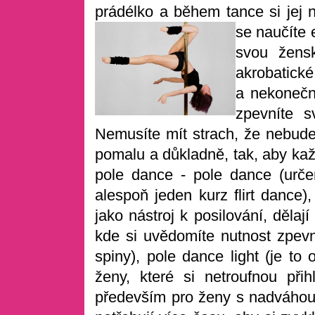
prádélko a během tance si jej
se naučíte 
svou žens
akrobatick
a nekonečn
zpevníte s
Nemusíte mít strach, že nebudet
pomalu a důkladně, tak, aby kaž
pole dance - pole dance (urče
alespoň jeden kurz flirt dance)
jako nástroj k posilování, dělaj
kde si uvědomíte nutnost zpevn
spiny), pole dance light (je to
ženy, které si netroufnou při
především pro ženy s nadváhou,