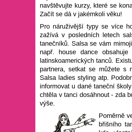
navštěvujte kurzy, které se kona
Začít se dá v jakémkoli věku!
Pro náruživější typy se více h
zažívá v posledních letech sal
tanečníků. Salsa se vám mimojin
např. house dance obsahuje 
latinskoamerických tanců. Existu
partnera, setkat se můžete s 
Salsa ladies styling atp. Podob
informovat u dané taneční školy
chtěla v tanci dosáhnout - zda b
výše.
Poměrně vel
břišního ta