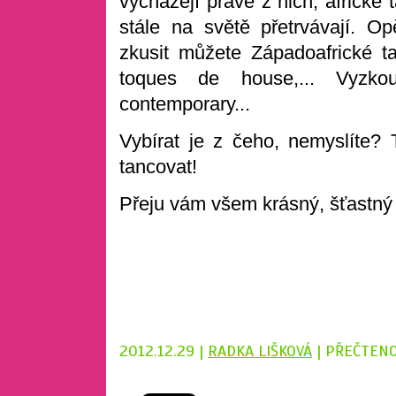
vycházejí právě z nich; africké 
stále na světě přetrvávají. Op
zkusit můžete Západoafrické ta
toques de house,... Vyzko
contemporary...
Vybírat je z čeho, nemyslíte? 
tancovat!
Přeju vám všem krásný, šťastný
2012.12.29 |
RADKA LIŠKOVÁ
| PŘEČTENO