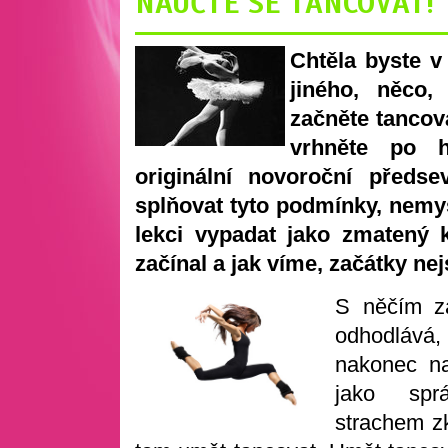
NAUČTE SE TANCOVAT!
Chtěla byste 
jiného, něco,
začněte tancova
vrhněte po h
originální novoroční předse
splňovat tyto podmínky, nemys
lekci vypadat jako zmatený 
začínal a jak víme, začátky ne
S něčím za
odhodlává,
nakonec na
jako sprá
strachem zk