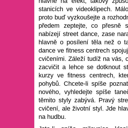
hlavně na efekt; takový způs
stanicích ve videoklipech. Mál
proto buď vyzkoušejte a rozhodn
předem zeptejte, co přesně s
nabízejí street dance, zase nara
hlavně o posílení těla než o 
dance ve fitness centrech spoju
cvičeními. Záleží tudíž na vás, 
zacvičit a lehce se dotknout s
kurzy ve fitness centrech, kte
pohybů. Chcete-li spíše poznat 
nového, vyhledejte spíše tane
těmito styly zabývá. Pravý stre
cvičení, ale životní styl. Jde hl
na hudbu.