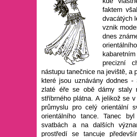
kde vlastn
faktem vša
dvacátých l
vznik moder
dnes známe
orientální
kabaretní
precizní c
nástupu tanečnice na jeviště, a
které jsou uznávány dodnes -
zlaté éře se obě dámy staly 
stříbrného plátna. A jelikož se
průmyslu pro celý orientální 
orientálního tance. Tanec byl
svatbách a na dalších význ
prostředí se tancuje předevš