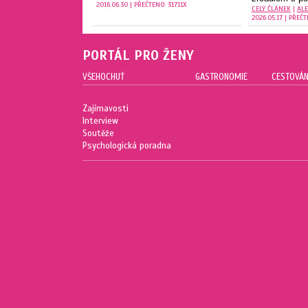
2016.06.30 | PŘEČTENO: 31711X
CELÝ ČLÁNEK
|
AL
2026.05.17 | PŘEČT
PORTÁL PRO ŽENY
VŠEHOCHUŤ
GASTRONOMIE
CESTOVÁN
Zajímavosti
Interview
Soutěže
Psychologická poradna