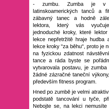
- zumbu. Zumba je v p
latinskoamerických tanců a fi
zábavný tanec a hodně zále
lektora, který vás vyučuj
jednoduché kroky, které lekto
lekce nepřetržitě hraje hudba a
lekce kroky "za běhu", proto je 
na fyzickou zdatnost návstěvn
tance a ráda byste se pořádně
vytvarovala postavu, je zumba
žádné zázračné taneční výkony,
především fitness program.
Hned po zumbě je velmi atraktivn
podstatě tancování u tyče, př
Nebojte se, na lekci nemusíte