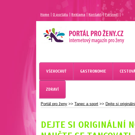
|
|
|
|
|
Home
O portálu
Reklama
Kontakt
Partneří
MAGAZÍN PRO ŽENY
PORTÁL PRO ŽENY.CZ
VŠEHOCHUŤ
GASTRONOMIE
CESTOVÁ
ZDRAVÍ
Portál pro ženy
>>
Tanec a sport
>>
Dejte si originál
DEJTE SI ORIGINÁLNÍ 