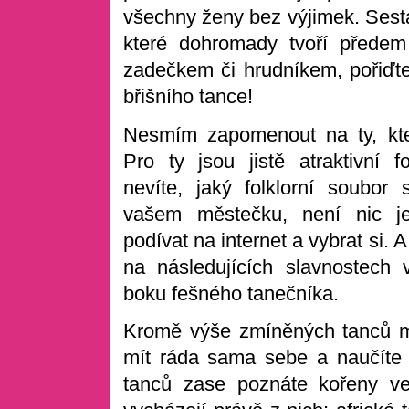
všechny ženy bez výjimek. Ses
které dohromady tvoří předem p
zadečkem či hrudníkem, pořiďte
břišního tance!
Nesmím zapomenout na ty, kter
Pro ty jsou jistě atraktivní f
nevíte, jaký folklorní soubor
vašem městečku, není nic j
podívat na internet a vybrat si. 
na následujících slavnostech 
boku fešného tanečníka.
Kromě výše zmíněných tanců můž
mít ráda sama sebe a naučíte
tanců zase poznáte kořeny ve