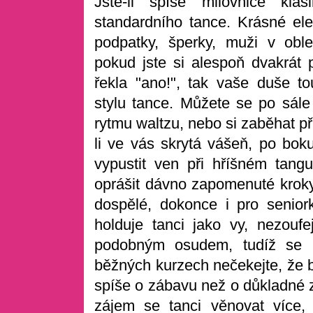
Jste-li spíše milovnice klas
standardního tance. Krásné ele
podpatky, šperky, muži v oble
pokud jste si alespoň dvakrát p
řekla "ano!", tak vaše duše t
stylu tance. Můžete se po sál
rytmu waltzu, nebo si zaběhat př
li ve vás skrytá vášeň, po bok
vypustit ven při hříšném tang
oprášit dávno zapomenuté kroky
dospělé, dokonce i pro seniork
holduje tanci jako vy, nezouf
podobným osudem, tudíž se n
běžných kurzech nečekejte, že by
spíše o zábavu než o důkladné zv
zájem se tanci věnovat více,