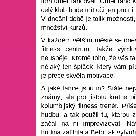
tom umět tancovat. Umět tanco
celý klub bude mít oči jen pro ni.
V dnešní době je tolik možností,
množství kurzů.
V každém větším městě se dnes 
fitness centrum, takže výml
neuspěje. Kromě toho, že vás ta
nějaký ten špíček, který vám př
je přece skvělá motivace!
A jaké tance jsou in? Stále nej
známý, ale pro jistotu krátce p
kolumbijský fitness trenér. Při
hudbu, a tak použil tu, kterou 
začal na ni improvizovat.
Ná
hodina zalíbila a Beto tak vytvoř