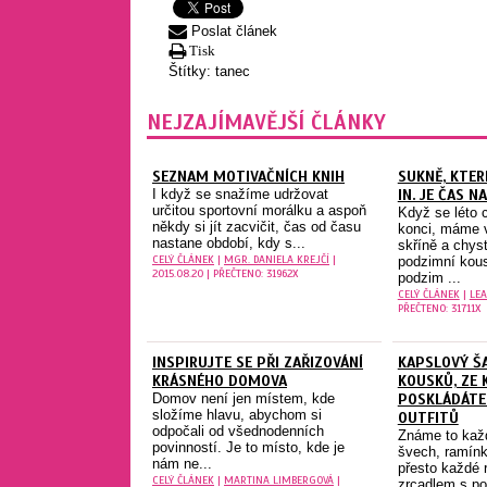
Poslat článek
Tisk
Štítky:
tanec
NEJZAJÍMAVĚJŠÍ ČLÁNKY
SEZNAM MOTIVAČNÍCH KNIH
SUKNĚ, KTER
I když se snažíme udržovat
IN. JE ČAS 
určitou sportovní morálku a aspoň
Když se léto 
někdy si jít zacvičit, čas od času
konci, máme v
nastane období, kdy s...
skříně a chys
CELÝ ČLÁNEK
|
MGR. DANIELA KREJČÍ
|
podzimní kou
2015.08.20 | PŘEČTENO: 31962X
podzim ...
CELÝ ČLÁNEK
|
LEA
PŘEČTENO: 31711X
INSPIRUJTE SE PŘI ZAŘIZOVÁNÍ
KAPSLOVÝ ŠA
KRÁSNÉHO DOMOVA
KOUSKŮ, ZE 
Domov není jen místem, kde
POSKLÁDÁTE
složíme hlavu, abychom si
OUTFITŮ
odpočali od všednodenních
Známe to každ
povinností. Je to místo, kde je
švech, ramínk
nám ne...
přesto každé r
CELÝ ČLÁNEK
|
MARTINA LIMBERGOVÁ
|
zrcadlem s po