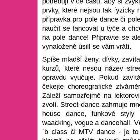
potřebují více času, aby si zvy
prvky, které nejsou tak fyzicky
přípravka pro pole dance či pol
naučit se tancovat u tyče a chc
na pole dance! Připravte se al
vynaložené úsilí se vám vrátí.
Spíše mladší ženy, dívky, zavít
kurzů, které nesou název stre
opravdu vyučuje. Pokud zavítá
čekejte choreografické ztvárněn
Záleží samozřejmě na lektorov
zvolí. Street dance zahrnuje mn
house dance, funkové styly 
waacking, vogue a dancehall. V
´b class či MTV dance - je to