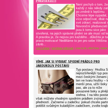
PŘEDSEVZETÍ
Není pochyb o tom, že
každý z nás někdy zat
po změně k lepšímu.
Chceme lépe vypadat,
více odpočívat, dbát n
své zdraví, realizovat s
Novoroční předsevzetí
jsou k tomu sice jako
stvořená, na jejich správné plnění se ale musí od l
A pravdou je, že nejsou pro každého…důležitá je ta
pravá motivace! Neděláme to jen pro sebe Většina
z&nb...
CELÝ ČLÁNEK
|
KATEŘINA POŘÍZOVÁ
| 2016.01.28 | PŘEČTENO: 31693X
VÍME, JAK SI VYBRAT SPODNÍ PRÁDLO PRO
JAKOUKOLIV POSTAVU
Typ postavy: Hruška 
nejrozšířenější typ po
mezi českými ženami 
ten ve tvaru hrušky – 
menší prsa, užší boky 
pas, ale za to níže
posazené boky a plněj
stehna. I na této post
však můžete vhodným spodním prádlem zvýraznit 
předností. Začneme u zadečku: pokud chcete partn
potěšit svůdným kulatějším zadečkem, zvolte kraj