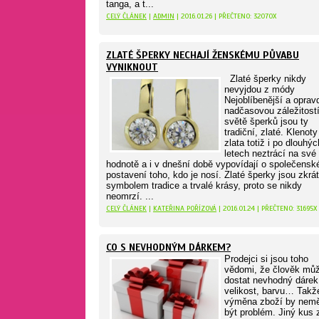
tanga, a t...
CELÝ ČLÁNEK
|
ADMIN
| 2016.01.26 | PŘEČTENO: 32070X
ZLATÉ ŠPERKY NECHAJÍ ŽENSKÉMU PŮVABU
VYNIKNOUT
Zlaté šperky nikdy
nevyjdou z módy
Nejoblíbenější a oprav
nadčasovou záležitost
světě šperků jsou ty
tradiční, zlaté. Klenoty
zlata totiž i po dlouhýc
letech neztrácí na své
hodnotě a i v dnešní době vypovídají o společens
postavení toho, kdo je nosí. Zlaté šperky jsou zkrá
symbolem tradice a trvalé krásy, proto se nikdy
neomrzí. ...
CELÝ ČLÁNEK
|
KATEŘINA POŘÍZOVÁ
| 2016.01.24 | PŘEČTENO: 31695X
CO S NEVHODNÝM DÁRKEM?
Prodejci si jsou toho
vědomi, že člověk mů
dostat nevhodný dárek
velikost, barvu… Takž
výměna zboží by nemě
být problém. Jiný kus 