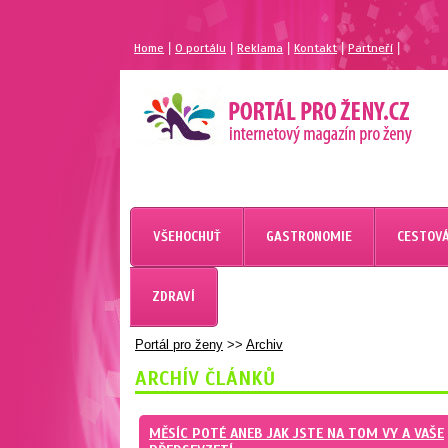
|
|
|
|
|
Home
O portálu
Reklama
Kontakt
Partneří
MAGAZÍN PRO ŽENY
PORTÁL PRO ŽENY.CZ
VŠEHOCHUŤ
GASTRONOMIE
CESTOVÁ
ZDRAVÍ
Portál pro ženy
>>
Archiv
ARCHÍV ČLÁNKŮ
MĚSÍC POTÉ ANEB JAK JSTE NA TOM VY A VAŠE