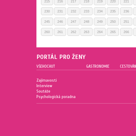
215
216
217
218
219
220
221
230
231
232
233
234
235
236
245
246
247
248
249
250
251
260
261
262
263
264
265
266
PORTÁL PRO ŽENY
VŠEHOCHUŤ
GASTRONOMIE
CESTOVÁN
Zajímavosti
Interview
Soutěže
Psychologická poradna