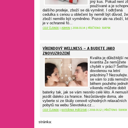
jiný kus. Pokud není z
používané a je schopn
dalšího prodeje, zboží se dá vyměnit. I odtržená
cedulka s cenou u oblečení by neměl být důvod, že
zboží nemělo být vyměněno. Pozor ale na zboží, k
je v ochranné fó...
CELÝ ČLÁNEK
|
ADMIN
| 2016.01.14 | PŘEČTENO: 31879X
VÍKENDOVÝ WELLNESS – A BUDETE JAKO
ZNOVUZROZENÍ
Kvalita je důležitější n
kvantita Že nemůžete
chybět v práci? Šetříte
dovolenou na letní
prázdniny? Nezoufejte
se vám to zdá nemožné
během pouhého jedno
víkendu můžete dobít
baterky tak, jak se vám nesnilo celé léto. A nemusí
jezdit daleko za hranice. Nezůstávejte doma, ale
vyberte si ze škály cenově výhodných relaxačních
pobytů na webu Slevoteka.cz...
CELÝ ČLÁNEK
|
KATEŘINA POŘÍZOVÁ
| 2016.01.12 | PŘEČTENO: 31690X
stránka: