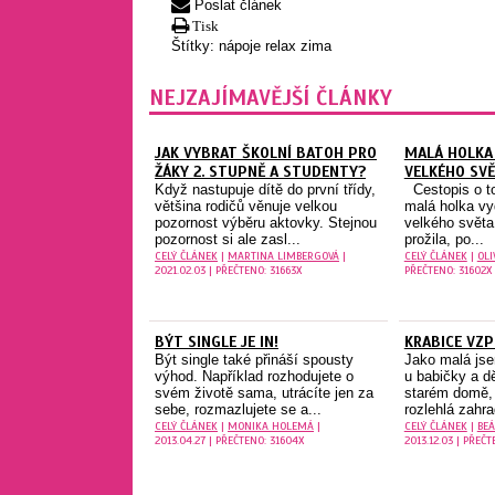
Poslat článek
Tisk
Štítky:
nápoje
relax
zima
NEJZAJÍMAVĚJŠÍ ČLÁNKY
JAK VYBRAT ŠKOLNÍ BATOH PRO
MALÁ HOLKA
ŽÁKY 2. STUPNĚ A STUDENTY?
VELKÉHO SVĚ
Když nastupuje dítě do první třídy,
Cestopis o to
většina rodičů věnuje velkou
malá holka vy
pozornost výběru aktovky. Stejnou
velkého světa 
pozornost si ale zasl...
prožila, po...
CELÝ ČLÁNEK
|
MARTINA LIMBERGOVÁ
|
CELÝ ČLÁNEK
|
OLI
2021.02.03 | PŘEČTENO: 31663X
PŘEČTENO: 31602X
BÝT SINGLE JE IN!
KRABICE VZ
Být single také přináší spousty
Jako malá jse
výhod. Například rozhodujete o
u babičky a dě
svém životě sama, utrácíte jen za
starém domě, 
sebe, rozmazlujete se a...
rozlehlá zahra
CELÝ ČLÁNEK
|
MONIKA HOLEMÁ
|
CELÝ ČLÁNEK
|
BEÁ
2013.04.27 | PŘEČTENO: 31604X
2013.12.03 | PŘEČ