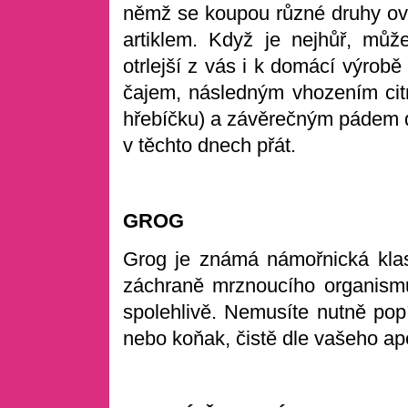
němž se koupou různé druhy ov
artiklem. Když je nejhůř, můž
otrlejší z vás i k domácí výrob
čajem, následným vhozením citr
hřebíčku) a závěrečným pádem d
v těchto dnech přát.
GROG
Grog je známá námořnická klasi
záchraně mrznoucího organismu
spolehlivě. Nemusíte nutně popí
nebo koňak, čistě dle vašeho ape