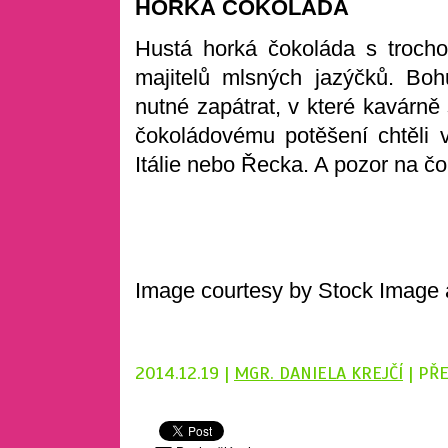
HORKÁ ČOKOLÁDA
Hustá horká čokoláda s troch
majitelů mlsných jazýčků. Boh
nutné zapátrat, v které kavárně 
čokoládovému potěšení chtěli v
Itálie nebo Řecka. A pozor na čo
Image courtesy by Stock Image a
2014.12.19 |
MGR. DANIELA KREJČÍ
| PŘ