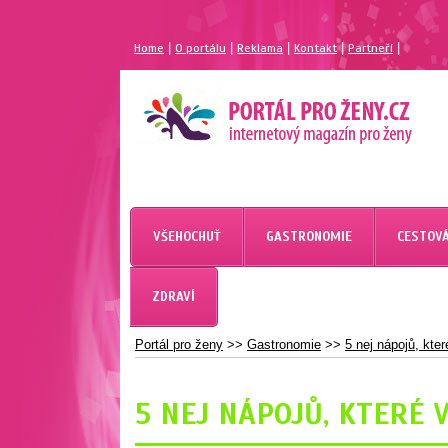
|
|
|
|
|
Home
O portálu
Reklama
Kontakt
Partneří
MAGAZÍN PRO ŽENY
PORTÁL PRO ŽENY.CZ
VŠEHOCHUŤ
GASTRONOMIE
CESTOVÁ
ZDRAVÍ
Portál pro ženy
>>
Gastronomie
>>
5 nej nápojů, kte
5 NEJ NÁPOJŮ, KTERÉ 