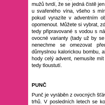
mužů tvrdí, že se jedná čistě jen
u svařeného vína, všeho s mí
pokud vyrazíte v adventním ob
opomenout. Můžete si vybrat, zd
tedy připravované s vodou s ná
ovocné varianty (tady už by se
nenechme se omezovat pře
důmyslnou kalorickou bombu, a
hody celý advent, nemusíte mít
tedy tloustutí.
PUNČ
Punč je vyráběn z ovocných šťáv
trhů. V posledních letech se k