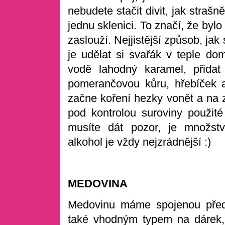
nebudete stačit divit, jak strašně
jednu sklenici. To značí, že bylo
zaslouží. Nejjistější způsob, j
je udělat si svařák v teple do
vodě lahodný karamel, přidat
pomerančovou kůru, hřebíček a
začne koření hezky vonět a na z
pod kontrolou suroviny použité
musíte dát pozor, je množstv
alkohol je vždy nejzrádnější :)
MEDOVINA
Medovinu máme spojenou před
také vhodným typem na dárek, 