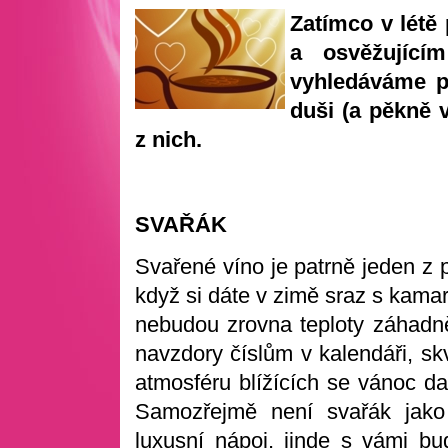
Zatímco v létě
a osvěžující
vyhledáváme pi
duši (a pěkně v
z nich.
SVAŘÁK
Svařené víno je patrně jeden z 
když si dáte v zimě sraz s kama
nebudou zrovna teploty záhadně
navzdory číslům v kalendáři, sk
atmosféru blížících se vánoc da
Samozřejmě není svařák jako
luxusní nápoj, jinde s vámi bu