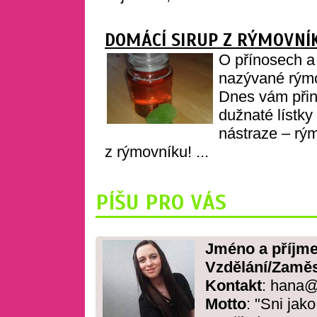
DOMÁCÍ SIRUP Z RÝMOVNÍ
O přínosech a
nazývané rýmo
Dnes vám přiná
dužnaté lístky
nástraze – rý
z rýmovníku! ...
PÍŠU PRO VÁS
Jméno a příjme
Vzdělání/Zaměs
Kontakt
: hana@
Motto
: "Sni jak