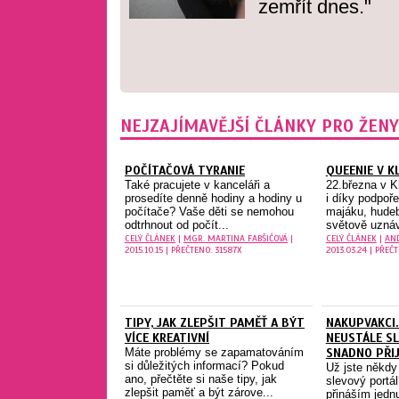
zemřít dnes."
NEJZAJÍMAVĚJŠÍ ČLÁNKY PRO ŽENY
POČÍTAČOVÁ TYRANIE
QUEENIE V K
Také pracujete v kanceláři a
22.března v K
prosedíte denně hodiny a hodiny u
i díky podpoř
počítače? Vaše děti se nemohou
majáku, hudeb
odtrhnout od počít...
světově uznáv
CELÝ ČLÁNEK
|
MGR. MARTINA FABŠIČOVÁ
|
CELÝ ČLÁNEK
|
AN
2015.10.15 | PŘEČTENO: 31587X
2013.03.24 | PŘEČT
TIPY, JAK ZLEPŠIT PAMĚŤ A BÝT
NAKUPVAKCI.
VÍCE KREATIVNÍ
NEUSTÁLE SL
Máte problémy se zapamatováním
SNADNO PŘIJ
si důležitých informací? Pokud
Už jste někdy
ano, přečtěte si naše tipy, jak
slevový portá
zlepšit paměť a být zárove...
přináším jedn