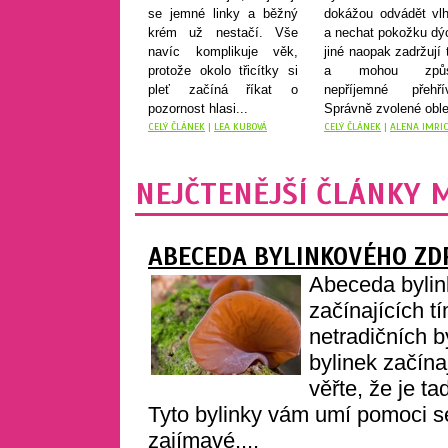
se jemné linky a běžný
dokážou odvádět vlh
krém už nestačí. Vše
a nechat pokožku dý
navíc komplikuje věk,
jiné naopak zadržují 
protože okolo třicítky si
a mohou způso
pleť začíná říkat o
nepříjemné přehřív
pozornost hlasi...
Správně zvolené oble
CELÝ ČLÁNEK
|
LEA KUBOVÁ
CELÝ ČLÁNEK
|
ALENA IMRI
NEJČTENĚJŠÍ ČLÁNKY 
ABECEDA BYLINKOVÉHO ZDR
Abeceda bylin
začínajících 
netradičních b
bylinek začín
věřte, že je ta
Tyto bylinky vám umí pomoci se
zajímavé,...