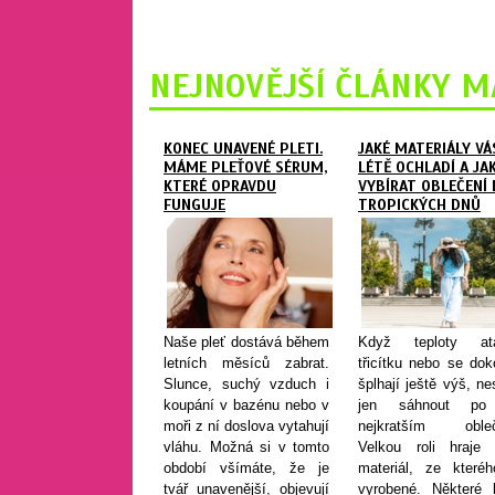
NEJNOVĚJŠÍ ČLÁNKY M
KONEC UNAVENÉ PLETI.
JAKÉ MATERIÁLY VÁ
MÁME PLEŤOVÉ SÉRUM,
LÉTĚ OCHLADÍ A JA
KTERÉ OPRAVDU
VYBÍRAT OBLEČENÍ
FUNGUJE
TROPICKÝCH DNŮ
Naše pleť dostává během
Když teploty ata
letních měsíců zabrat.
třicítku nebo se do
Slunce, suchý vzduch i
šplhají ještě výš, ne
koupání v bazénu nebo v
jen sáhnout po
moři z ní doslova vytahují
nejkratším obleč
vláhu. Možná si v tomto
Velkou roli hraje 
období všímáte, že je
materiál, ze kteréh
tvář unavenější, objevují
vyrobené. Některé l