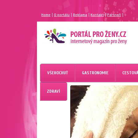
|
|
|
|
|
Home
O portálu
Reklama
Kontakt
Partneří
MAGAZÍN PRO ŽENY
PORTÁL PRO ŽENY.CZ
VŠEHOCHUŤ
GASTRONOMIE
CESTOVÁ
ZDRAVÍ