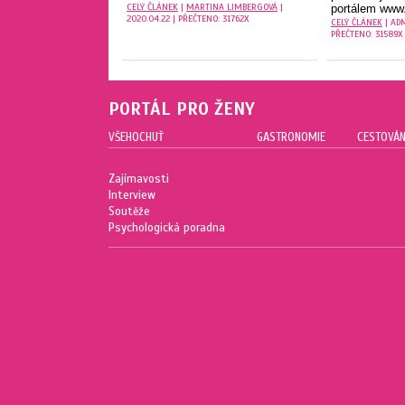
CELÝ ČLÁNEK
|
MARTINA LIMBERGOVÁ
|
portálem www.
2020.04.22 | PŘEČTENO: 31762X
CELÝ ČLÁNEK
| ADM
PŘEČTENO: 31589X
PORTÁL PRO ŽENY
VŠEHOCHUŤ
GASTRONOMIE
CESTOVÁN
Zajímavosti
Interview
Soutěže
Psychologická poradna