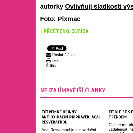
autorky
Ovlivňují sladkosti v
Foto: Pixmac
| PŘEČTENO: 31713X
Poslat článek
Tisk
Štítky:
NEJZAJÍMAVĚJŠÍ ČLÁNKY
EXTRÉMNĚ ÚČINNÝ
FITBIT SE S
ANTIOXIDAČNÍ PŘÍPRAVEK: ACAI
TRENDEM
RESVERATROL
Chcete mít př
vzdálenosti n
Acai Resveratrol je antioxidační