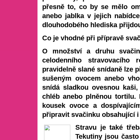
přesně to, co by se mělo om
anebo jablka v jejich nabíd
dlouhodobého hlediska přijdou
Co je vhodné při přípravě sva
O množství a druhu svačin
celodenního stravovacího r
pravidelně slané snídaně lze p
sušeným ovocem anebo vhodn
snídá sladkou ovesnou kaši,
chléb anebo plněnou tortilu. Dí
kousek ovoce a dospívajíc
připravit svačinku obsahující i 
Stravu je také tře
Tekutiny jsou často 