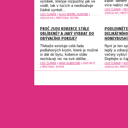
kalori během
výrobek, kterýje rozpustný jak ve
více nabízí ná
vodě, tak v tucích a neobsahuje
CELÝ ČLÁNEK
|
PE
žádné synteti...
2018.02.18 | PŘEČT
CELÝ ČLÁNEK
|
ALICE DRÁPAL AUDYOVÁ
|
2013.03.04 | PŘEČTENO: 31776X
PROČ JSOU KOBERCE STÁLE
PODLEHNĚTE
OBLÍBENÉ? A JAKÝ VYBRAT DO
DELIKÁTNÍHO
OBÝVACÍHO POKOJE?
HONEYBUSH
Třebaže existuje celá řada
Nyní je ten s
podlahových krytin, které je možné
teplý a zdravý
si dát do bytu, koberce stále
večery vybízí
neztrácejí nic na své oblíbe...
Dopřejte si ča
CELÝ ČLÁNEK
|
NINA ALBERTOVÁ
| 2021.06.17
CELÝ ČLÁNEK
|
KAT
| PŘEČTENO: 31767X
2018.12.06 | PŘEČT