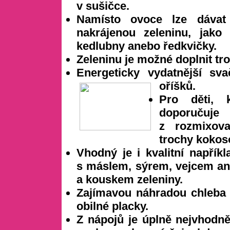
v sušičce.
Namísto ovoce lze dávat
nakrájenou zeleninu, jako
kedlubny anebo ředkvičky.
Zeleninu je možné doplnit tr
Energeticky vydatnější s
oříšků.
Pro děti, 
doporučuj
z rozmixov
trochy kokos
Vhodný je i kvalitní napřík
s máslem, sýrem, vejcem an
a kouskem zeleniny.
Zajímavou náhradou chleba 
obilné
placky.
Z nápojů je úplně nejvhodně