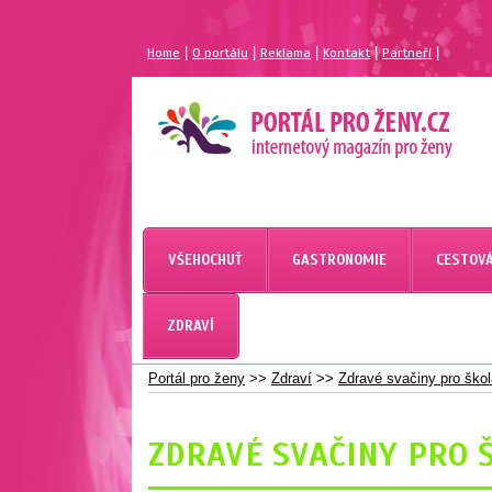
|
|
|
|
|
Home
O portálu
Reklama
Kontakt
Partneří
MAGAZÍN PRO ŽENY
PORTÁL PRO ŽENY.CZ
VŠEHOCHUŤ
GASTRONOMIE
CESTOVÁ
PORTÁL PRO ŽENY
ZDRAVÍ
Portál pro ženy
>>
Zdraví
>>
Zdravé svačiny pro ško
ZDRAVÉ SVAČINY PRO 