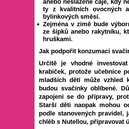
anebo neslazené čaje, kdy ne
ty z kvalitních ovocných 
bylinkových směsí.
Zejména v zimě bude výborn
ze šípků anebo rakytníku, k
hruškami.
Jak podpořit konzumaci svači
Určitě je vhodné investovat
krabiček, protože učebnice 
mladších dětí může vzhled 
budou svačinky oblíbené. Dů
zapojení se do přípravy, pro
Starší děti naopak mohou oc
podle stanovených pravidel, 
chléb s Nutellou, připravovat 