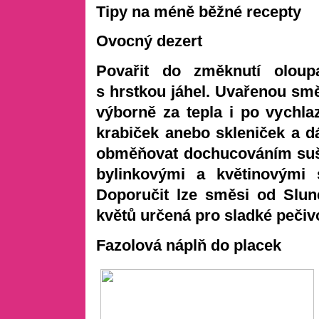
Tipy na méně běžné recepty
Ovocný dezert
Povařit do změknutí oloup
s hrstkou jáhel. Uvařenou smě
výborně za tepla i po vychlaz
krabiček anebo skleniček a d
obměňovat dochucováním suš
bylinkovými a květinovými
Doporučit lze směsi od Slun
květů určená pro sladké pečivo
Fazolová náplň do placek