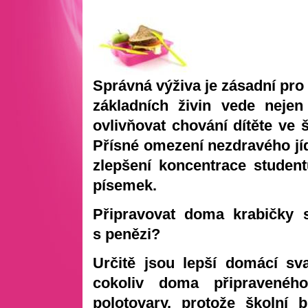
Správná výživa je zásadní pro 
základních živin vede neje
ovlivňovat chování dítěte ve 
Přísné omezení nezdravého jí
zlepšení koncentrace student
písemek.
Připravovat doma krabičky s
s penězi?
Určitě jsou lepší domácí sva
cokoliv doma připravenéh
polotovary, protože školní 