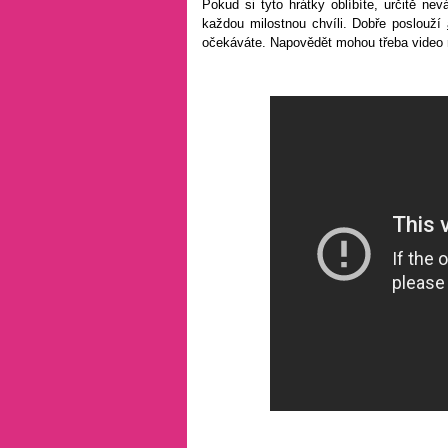
Pokud si tyto hrátky oblíbíte, určitě n
každou milostnou chvíli. Dobře poslouží
očekáváte. Napovědět mohou třeba video r