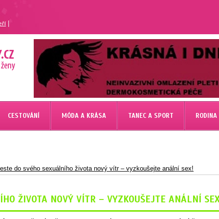
|
eří
CESTOVÁNÍ
MÓDA A KRÁSA
TANEC A SPORT
RODINA
este do svého sexuálního života nový vítr – vyzkoušejte anální sex!
HO ŽIVOTA NOVÝ VÍTR – VYZKOUŠEJTE ANÁLNÍ SEX