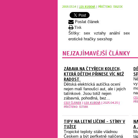
2019.03.14 |
LEA KUBOVÁ
| PŘEČTENO: 31620X
Poslat článek
Tisk
Štítky:
sex
vztahy
anální sex
erotické hračky
sexshop
NEJZAJÍMAVĚJŠÍ ČLÁNKY
ZÁBAVA NA ČTYŘECH KOLECH,
DĚ
KTERÁ DĚTEM PŘINESE VÍC NEŽ
S
RADOST
Ně
vy
Dětská elektrická autíčka ocení
mo
nejen malí fanoušci aut, ale i jejich
na
tatínkové. Jsou totiž nejen
CE
zábavná, pohodlná, bez...
PŘE
CELÝ ČLÁNEK
|
LEA KUBOVÁ
| 2025.04.23 |
PŘEČTENO: 31718X
TIPY NA LETNÍ LÍČENÍ - STÍNY V
NA
TUŽCE
A 
Tropické teploty stále vládnou
Mo
Českem a být perfketně nalíčená
tá