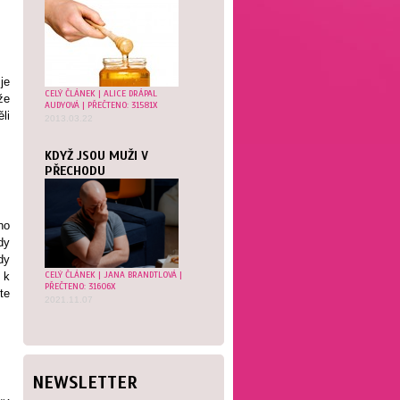
je
CELÝ ČLÁNEK
|
ALICE DRÁPAL
že
AUDYOVÁ
| PŘEČTENO: 31581X
li
2013.03.22
.
KDYŽ JSOU MUŽI V
PŘECHODU
ho
dy
dy
CELÝ ČLÁNEK
|
JANA BRANDTLOVÁ
|
 k
PŘEČTENO: 31606X
te
2021.11.07
NEWSLETTER