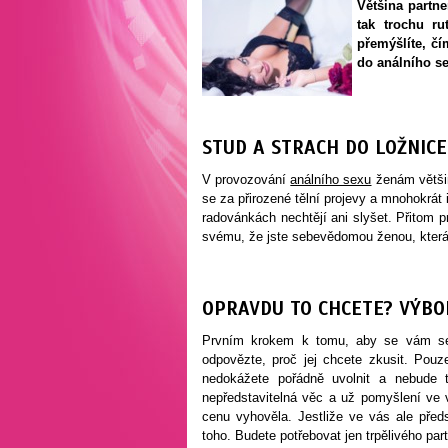
Většina partne
tak trochu r
přemýšlíte, č
do análního se
STUD A STRACH DO LOŽNICE
V provozování
análního sexu
ženám většin
se za přirozené tělní projevy a mnohokrát 
radovánkách nechtějí ani slyšet. Přitom p
svému, že jste sebevědomou ženou, která
OPRAVDU TO CHCETE? VÝBO
Prvním krokem k tomu, aby se vám sex
odpovězte, proč jej chcete zkusit. Pou
nedokážete pořádně uvolnit a nebude t
nepředstavitelná věc a už pomyšlení ve
cenu vyhověla. Jestliže ve vás ale před
toho. Budete potřebovat jen trpělivého par