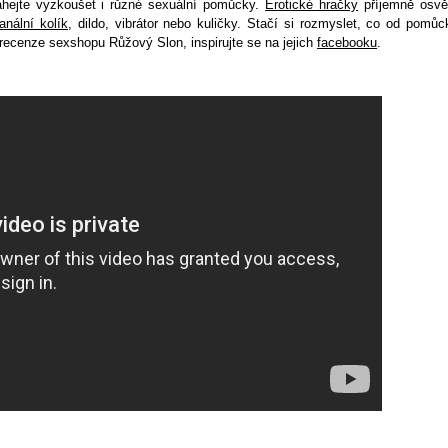
eváhejte vyzkoušet i různé sexuální pomůcky.
Erotické hračky
příjemně osvě
anální kolík
, dildo, vibrátor nebo kuličky. Stačí si rozmyslet, co od pomůc
ecenze sexshopu Růžový Slon, inspirujte se na jejich
facebooku
.