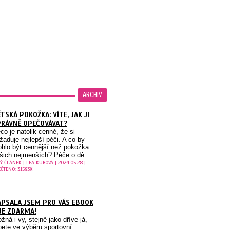
ARCHIV
TSKÁ POKOŽKA: VÍTE, JAK JI
PRÁVNĚ OPEČOVÁVAT?
co je natolik cenné, že si
žaduje nejlepší péči. A co by
hlo být cennější než pokožka
šich nejmenších? Péče o dě...
LÝ ČLÁNEK
|
LEA KUBOVÁ
| 2024.05.28 |
ČTENO: 31593X
PSALA JSEM PRO VÁS EBOOK
JE ZDARMA!
žná i vy, stejně jako dříve já,
pete ve výběru sportovní