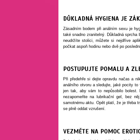
DŮKLADNÁ HYGIENA JE ZÁ
Zásadním bodem při análním sexu je hygie
také snadno zranitelný. Důkladná sprcha b
neudržíte stolici, můžete si nejdříve apl
počkat aspoň hodinu nebo dvě po posledním 
POSTUPUJTE POMALU A ZL
Při předehře si dejte opravdu načas a n
análního otvoru a sledujte, jaké pocity 
jen tak, aby vám to nepůsobilo bolest. N
nezapomeňte na lubrikační gel, bez něj
samotnému aktu. Opět platí, že je třeba tr
se plně oddat vzrušení.
VEZMĚTE NA POMOC EROTI