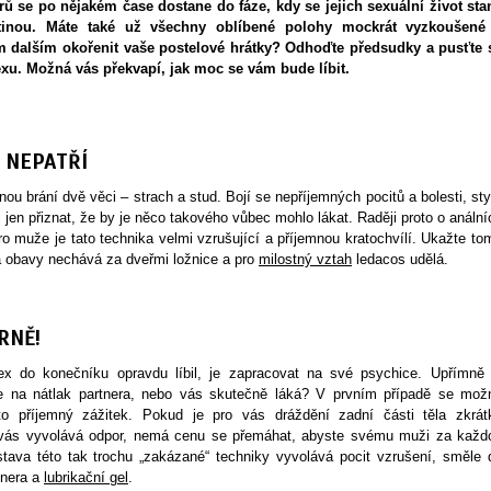
rů se po nějakém čase dostane do fáze, kdy se jejich sexuální život sta
utinou. Máte také už všechny oblíbené polohy mockrát vyzkoušené
ím dalším okořenit vaše postelové hrátky? Odhoďte předsudky a pusťte 
xu. Možná vás překvapí, jak moc se vám bude líbit.
 NEPATŘÍ
ou brání dvě věci – strach a stud. Bojí se nepříjemných pocitů a bolesti, sty
i jen přiznat, že by je něco takového vůbec mohlo lákat. Raději proto o anální
ro muže je tato technika velmi vzrušující a příjemnou kratochvílí. Ukažte to
 obavy nechává za dveřmi ložnice a pro
milostný vztah
ledacos udělá.
RNĚ!
 do konečníku opravdu líbil, je zapracovat na své psychice. Upřímně 
ze na nátlak partnera, nebo vás skutečně láká? V prvním případě se mož
o příjemný zážitek. Pokud je pro vás dráždění zadní části těla zkrát
 vás vyvolává odpor, nemá cenu se přemáhat, abyste svému muži za každ
stava této tak trochu „zakázané“ techniky vyvolává pocit vzrušení, směle 
tnera a
lubrikační gel
.