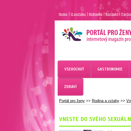
|
|
|
|
Home
O portálu
Reklama
Kontakt
Partn
MAGAZÍN PRO ŽENY
PORTÁL PRO ŽENY.CZ
VŠEHOCHUŤ
GASTRONOMIE
ZDRAVÍ
Portál pro ženy
>>
Rodina a vztahy
>>
Vn
VNESTE DO SVÉHO SEXUÁLNÍ