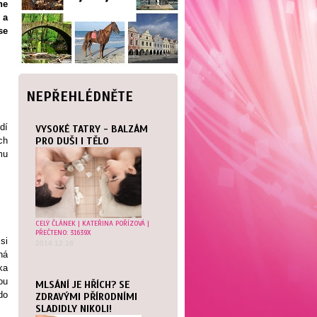
ne
 a
se
NEPŘEHLÉDNĚTE
dí
VYSOKÉ TATRY - BALZÁM
ch
PRO DUŠI I TĚLO
mu
CELÝ ČLÁNEK
|
KATEŘINA POŘÍZOVÁ
|
PŘEČTENO: 31639X
si
2014.12.16
ná
ka
ou
MLSÁNÍ JE HŘÍCH? SE
do
ZDRAVÝMI PŘÍRODNÍMI
SLADIDLY NIKOLI!