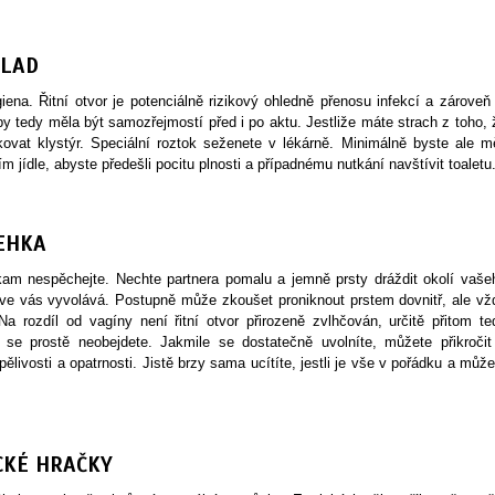
KLAD
na. Řitní otvor je potenciálně rizikový ohledně přenosu infekcí a zároveň 
y tedy měla být samozřejmostí před i po aktu. Jestliže máte strach z toho, 
ikovat klystýr. Speciální roztok seženete v lékárně. Minimálně byste ale mě
jídle, abyste předešli pocitu plnosti a případnému nutkání navštívit toaletu
EHKA
ikam nespěchejte. Nechte partnera pomalu a jemně prsty dráždit okolí vaše
to ve vás vyvolává. Postupně může zkoušet proniknout prstem dovnitř, ale vž
a rozdíl od vagíny není řitní otvor přirozeně zvlhčován, určitě přitom te
 se prostě neobejdete. Jakmile se dostatečně uvolníte, můžete přikročit
pělivosti a opatrnosti. Jistě brzy sama ucítíte, jestli je vše v pořádku a může
CKÉ HRAČKY