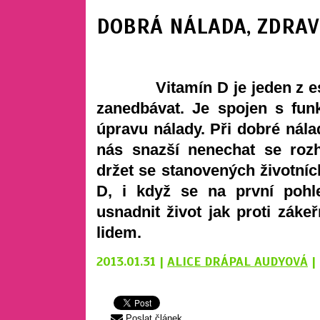
DOBRÁ NÁLADA, ZDRAV
Vitamín D je jeden z esenc
zanedbávat. Je spojen s fun
úpravu nálady. Při dobré nál
nás snazší nenechat se rozh
držet se stanovených životních
D, i když se na první pohl
usnadnit život jak proti zá
lidem.
2013.01.31 |
ALICE DRÁPAL AUDYOVÁ
|
Poslat článek