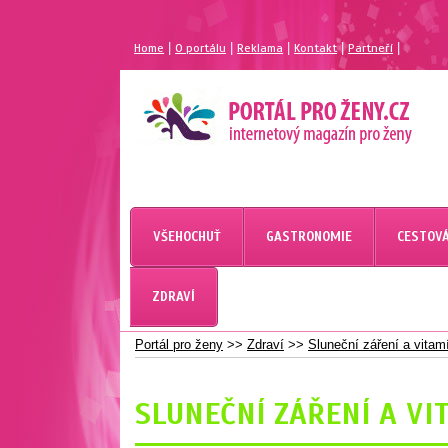
|
|
|
|
|
Home
O portálu
Reklama
Kontakt
Partneří
MAGAZÍN PRO ŽENY
PORTÁL PRO ŽENY.CZ
VŠEHOCHUŤ
GASTRONOMIE
CESTOVÁ
PORTÁL PRO ŽENY
ZDRAVÍ
Portál pro ženy
>>
Zdraví
>>
Sluneční záření a vitam
SLUNEČNÍ ZÁŘENÍ A VI