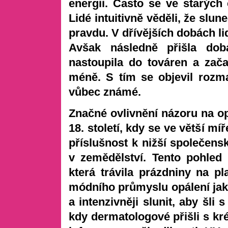
energii. Často se ve starých 
Lidé intuitivně věděli, že slun
pravdu. V dřívějších dobách li
Avšak následně přišla doba
nastoupila do továren a zač
méně. S tím se objevil rozm
vůbec známé.
Značné ovlivnění názoru na op
18. století, kdy se ve větší mí
příslušnost k nižší společensk
v zemědělství. Tento pohled
která trávila prázdniny na p
módního průmyslu opálení jako 
a intenzivněji slunit, aby šli
kdy dermatologové přišli s kré