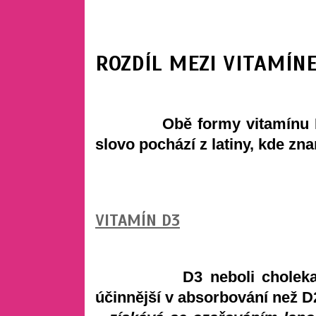
ROZDÍL MEZI VITAMÍN
Obě formy vitamínu D maj
slovo pochází z latiny, kde zn
VITAMÍN D3
D3 neboli cholekalcifer
účinnější v absorbování než D