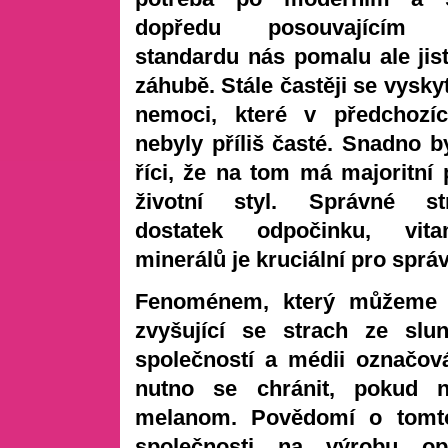
dopředu posouvajícím ž
standardu nás pomalu ale jis
záhubě. Stále častěji se vysky
nemoci, které v předchozíc
nebyly příliš časté. Snadno b
říci, že na tom má majoritní 
životní styl. Správné str
dostatek odpočinku, vit
minerálů je kruciální pro spr
Fenoménem, který můžeme spa
zvyšující se strach ze slu
společností a médii označov
nutno se chránit, pokud 
melanom. Povědomí o tomto 
společnosti na výrobu op