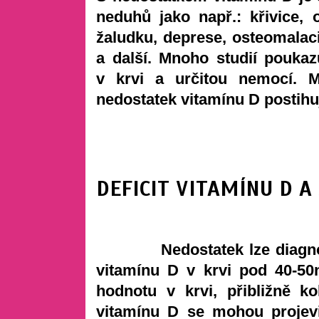
neduhů jako např.: křivice, 
žaludku, deprese, osteomalaci
a další. Mnoho studií pouka
v krvi a určitou nemocí. 
nedostatek vitamínu D postihuj
DEFICIT VITAMÍNU D 
Nedostatek lze diagnostik
vitamínu D v krvi pod 40-50
hodnotu v krvi, přibližně 
vitamínu D se mohou projevi