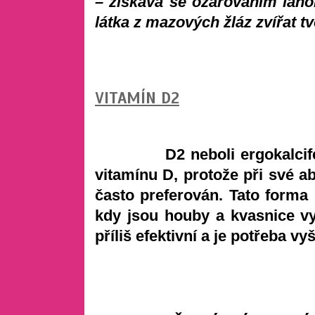
– získává se ozařováním lano
látka z mazových žláz zvířat tv
VITAMÍN D2
D2 neboli ergokalciferol 
vitamínu D, protože při své ab
často preferován. Tato forma
kdy jsou houby a kvasnice v
příliš efektivní a je potřeba vy