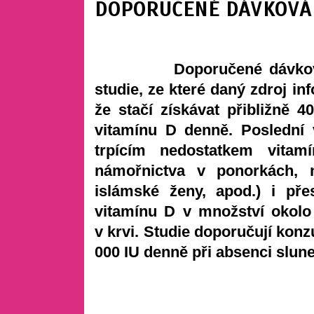
DOPORUČENÉ DÁVKOVÁ
Doporučené dávkování u 
studie, ze které daný zdroj inf
že stačí získávat přibližně 
vitamínu D denně. Poslední 
trpícím nedostatkem vita
námořnictva v ponorkách, 
islámské ženy, apod.) i př
vitamínu D v množství okolo
v krvi. Studie doporučují kon
000 IU denně při absenci slune