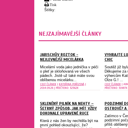
Tisk
Štítky:
NEJZAJÍMAVĚJŠÍ ČLÁNKY
JARISCHŮV ROZTOK -
VYHRAJTE LU
NEJLEVNĚJŠÍ MICELÁRKA
CHIC
Micelární voda jako jednička v péči
Soutěž již by
o pleť je skloňovaná ve všech
Děkujeme za ú
pádech. Jistě už také máte svou
výhercům Kate
oblíbenou micelárku...
Olze G.! ...
CELÝ ČLÁNEK
|
KATEŘINA POŘÍZOVÁ
|
CELÝ ČLÁNEK
| ADM
2014.09.26 | PŘEČTENO: 32362X
PŘEČTENO: 31987X
SKLENĚNÝ PILNÍK NA NEHTY –
PODZIMNÍ D
ŠETRNÝ ZPŮSOB, JAK MÍT VŽDY
OSTROVĚ? A 
DOKONALE UPRAVENÉ RUCE
Zatímco v Čes
podzimní poča
Která z nás žen by nechtěla být na
příliš oblíbený
první pohled okouzlující, že?