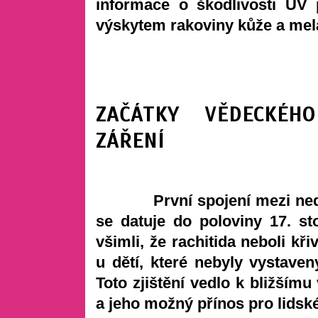
informace o škodlivosti UV 
výskytem rakoviny kůže a m
ZAČÁTKY VĚDECKÉH
ZÁŘENÍ
První spojení mezi nedost
se datuje do poloviny 17. st
všimli, že rachitida neboli kř
u dětí, které nebyly vystave
Toto zjištění vedlo k bližším
a jeho možný přínos pro lidské