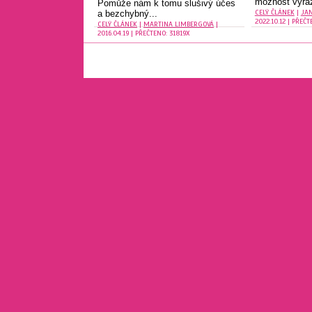
možnost vyrazi
Pomůže nám k tomu slušivý účes
CELÝ ČLÁNEK
|
JA
a bezchybný...
2022.10.12 | PŘEČT
CELÝ ČLÁNEK
|
MARTINA LIMBERGOVÁ
|
2016.04.19 | PŘEČTENO: 31819X