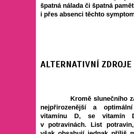
špatná nálada či špatná paměť.
i přes absenci těchto sympto
ALTERNATIVNÍ ZDROJE
Kromě slunečního zá
nejpřirozenější a optimáln
vitamínu D, se vitamín 
v potravinách. List potravin
však obsahují jednak příliš 