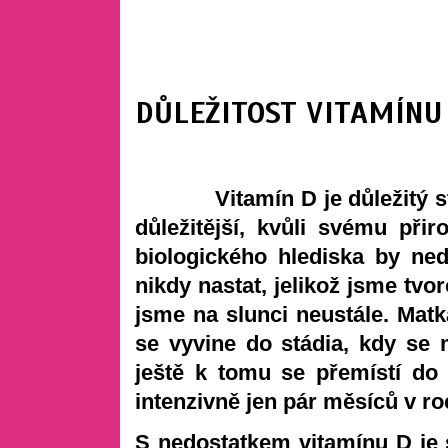
DŮLEŽITOST VITAMÍNU
Vitamín D je důležitý stejn
důležitější, kvůli svému při
biologického hlediska by ne
nikdy nastat, jelikož jsme tvor
jsme na slunci neustále. Matk
se vyvine do stádia, kdy se 
ještě k tomu se přemístí do
intenzivně jen pár měsíců v ro
S nedostatkem vitamínu D je