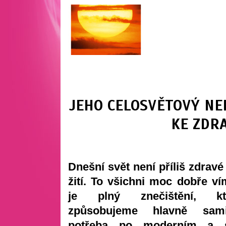
JEHO CELOSVĚTOVÝ NE
KE ZDR
Dnešní svět není příliš zdravé
žití. To všichni moc dobře v
je plný znečištění, k
způsobujeme hlavně sam
potřeba po moderním a s