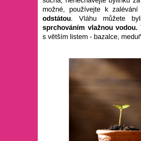
suchá, nenechávejte bylinku za
možné, používejte k zaléván
odstátou
. Vláhu můžete by
sprchováním vlažnou vodou.
s větším listem - bazalce, meduň