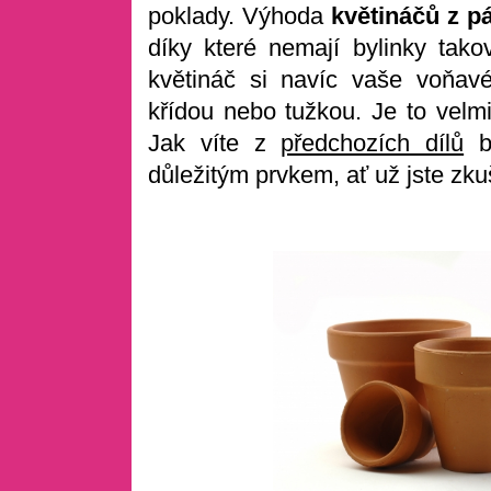
poklady. Výhoda
květináčů z pá
díky které nemají bylinky tak
květináč si navíc vaše voňa
křídou nebo tužkou. Je to velm
Jak víte z
předchozích dílů
by
důležitým prvkem, ať už jste zk