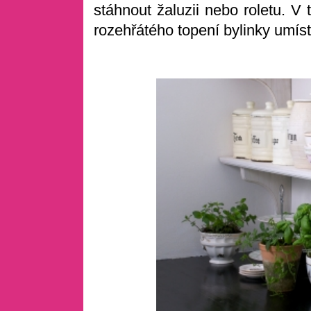
stáhnout žaluzii nebo roletu. V
rozehřátého topení bylinky umís