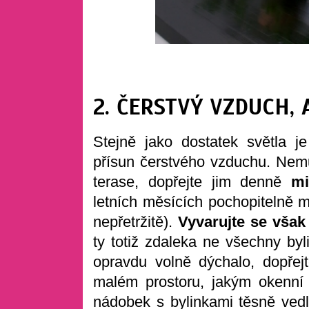
2. ČERSTVÝ VZDUCH,
Stejně jako dostatek světla je
přísun čerstvého vzduchu. Nemůž
terase, dopřejte jim denně
mi
letních měsících pochopitelně m
nepřetržitě).
Vyvarujte se však
ty totiž zdaleka ne všechny by
opravdu volně dýchalo, dopřejt
malém prostoru, jakým okenní 
nádobek s bylinkami těsně ved