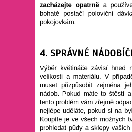
zacházejte opatrně
a používej
bohatě postačí poloviční dávk
pokojovkám.
4. SPRÁVNÉ NÁDOBÍČ
Výběr květináče závisí hned n
velikosti a materiálu. V příp
muset přizpůsobit zejména jeh
nádob. Pokud máte to štěstí a 
tento problém vám zřejmě odpadn
nejlépe uděláte, pokud si na byl
Koupíte je ve všech možných tva
prohledat půdy a sklepy vašich 