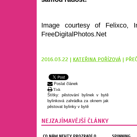
Image courtesy of Felixco, 
FreeDigitalPhotos.Net
2016.03.22 |
KATEŘINA POŘÍZOVÁ
| PŘE
Poslat článek
Tisk
Štítky:
pěstování bylinek v bytě
bylinková zahrádka za oknem
jak
pěstovat bylinky v bytě
NEJZAJÍMAVĚJŠÍ ČLÁNKY
CO NÁM NEHTY PROZRADÍ O
SPINNING