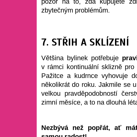
pozor na to, zda kupujete zd
zbytečným problémům.
7. STŘIH A SKLÍZENÍ
Většina bylinek potřebuje
prav
v rámci kontinuální sklizně pr
Pažitce a kudrnce vyhovuje d
několikrát do roku. Jakmile se u 
velkou pravděpodobností čers
zimní měsíce, a to na dlouhá l
Nezbývá než popřát, ať máte
samou radost!