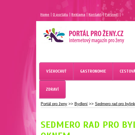
|
|
|
|
|
Home
O portálu
Reklama
Kontakt
Partneří
MAGAZÍN PRO ŽENY
PORTÁL PRO ŽENY.CZ
VŠEHOCHUŤ
GASTRONOMIE
CESTOVÁ
ZDRAVÍ
Portál pro ženy
>>
Bydlení
>>
Sedmero rad pro byli
SEDMERO RAD PRO BY