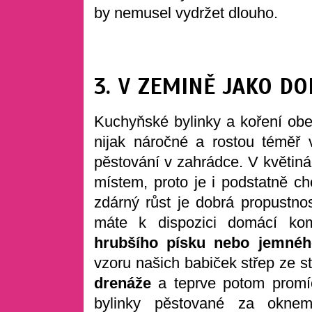
by nemusel vydržet dlouho.
3. V ZEMINĚ JAKO D
Kuchyňské bylinky a koření ob
nijak náročné a rostou téměř 
pěstování v zahrádce. V květiná
místem, proto je i podstatně c
zdárný růst je dobrá propustno
máte k dispozici domácí ko
hrubšího písku nebo jemnéh
vzoru našich babiček střep ze s
drenáže
a teprve potom promíc
bylinky pěstované za okne