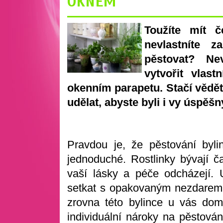
OKNEM
Toužíte mít č
nevlastníte 
pěstovat? Ne
vytvořit vlas
okenním parapetu. Stačí vědět,
udělat, abyste byli i vy úspěšný
Pravdou je, že pěstování byl
jednoduché. Rostlinky bývají 
vaší lásky a péče odcházejí.
setkat s opakovaným nezdarem a
zrovna této bylince u vás dom
individuální nároky na pěstován