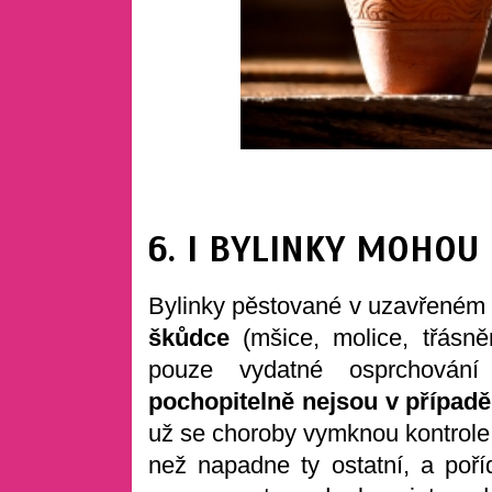
6. I BYLINKY MOHO
Bylinky pěstované v uzavřeném 
škůdce
(mšice, molice, třásně
pouze vydatné osprchován
pochopitelně nejsou v případě
už se choroby vymknou kontrole, j
než napadne ty ostatní, a poří