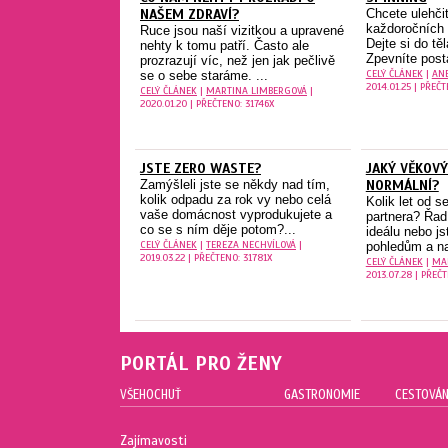
NAŠEM ZDRAVÍ?
Chcete ulehči
každoročních 
Ruce jsou naší vizitkou a upravené
Dejte si do tě
nehty k tomu patří. Často ale
Zpevníte posta
prozrazují víc, než jen jak pečlivě
CELÝ ČLÁNEK
|
AN
se o sebe staráme. ...
2014.01.25 | PŘEČ
CELÝ ČLÁNEK
|
MARTINA LIMBERGOVÁ
|
2020.01.20 | PŘEČTENO: 31746X
JSTE ZERO WASTE?
JAKÝ VĚKOVÝ
Zamýšleli jste se někdy nad tím,
NORMÁLNÍ?
kolik odpadu za rok vy nebo celá
Kolik let od s
vaše domácnost vyprodukujete a
partnera? Řad
co se s ním děje potom?...
ideálu nebo js
CELÝ ČLÁNEK
|
TEREZA NECHVÍLOVÁ
|
pohledům a na
2019.03.22 | PŘEČTENO: 31781X
CELÝ ČLÁNEK
|
MA
2013.07.28 | PŘEČ
PORTÁL PRO ŽENY
VŠEHOCHUŤ
GASTRONOMIE
CESTOVÁN
Zajímavosti