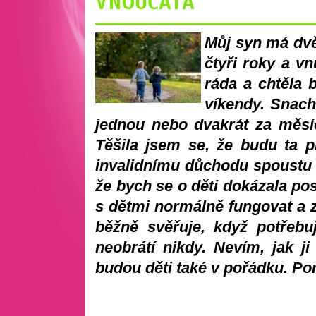
VNOUČATA
Můj syn má dvě
čtyři roky a v
ráda a chtěla b
víkendy. Snacha
jednou nebo dvakrát za měsíc
Těšila jsem se, že budu ta 
invalidnímu důchodu spoustu 
že bych se o děti dokázala po
s dětmi normálně fungovat a 
běžně svěřuje, když potřebu
neobrátí nikdy. Nevím, jak 
budou děti také v pořádku. Po