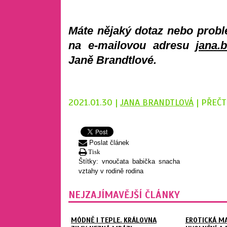
Máte nějaký dotaz nebo probl
na e-mailovou adresu
jana.
Janě Brandtlové.
2021.01.30 |
JANA BRANDTLOVÁ
| PŘEČT
Poslat článek
Tisk
Štítky:
vnoučata
babička
snacha
vztahy v rodině
rodina
NEJZAJÍMAVĚJŠÍ ČLÁNKY
MÓDNĚ I TEPLE. KRÁLOVNA
EROTICKÁ M