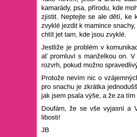
kamarády, psa, přírodu, kde mo
zjistit. Neptejte se ale dětí, ke
zvyklé jezdit k mamince snachy,
chtít jet tam, kde jsou zvyklé.
Jestliže je problém v komunika
ať promluví s manželkou on. V 
rozvrh, pokud možno spravedlivý
Protože nevím nic o vzájemných
pro snachu je zkrátka jednodušší
jak jsem psala výše, a že za tím 
Doufám, že se vše vyjasní a V
libosti!
JB