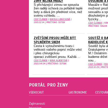
ZIMY NEZNÁ MRÁZ!
UVOLNĚNÍ A 
S přicházející zimou se spousta
Masáže v Rabb
žen raději schová za pořádně teplé
možnost proz
boty a dává jim přednost více, než
sexualitu a sp
svému vzhledu. ...
dlouholetým p
fyzicky...
CELÝ ČLÁNEK
|
NIKOLA LIDUCHOVÁ
|
2015.12.14 | PŘEČTENO: 31731X
CELÝ ČLÁNEK
| ADM
PŘEČTENO: 31622X
ZVĚTŠENÍ PRSOU MŮŽE BÝT
SOUTĚŽ O BA
SPLNĚNÝM SNEM
KADIDLOVÉ 
Cesta k vytouženému tvaru i
Soutěž byla 
velikosti vašeho poprsí může vést
Gratulujeme v
i přes chirurgickou
M.! Ostatním 
operaci zvětšení prsou. Každá ...
budeme držet 
sou...
CELÝ ČLÁNEK
|
NINA ALBERTOVÁ
|
2021.04.04 | PŘEČTENO: 31756X
CELÝ ČLÁNEK
|
MA
2021.10.29 | PŘEČT
PORTÁL PRO ŽENY
VŠEHOCHUŤ
GASTRONOMIE
CESTOVÁN
Zajímavosti
Interview