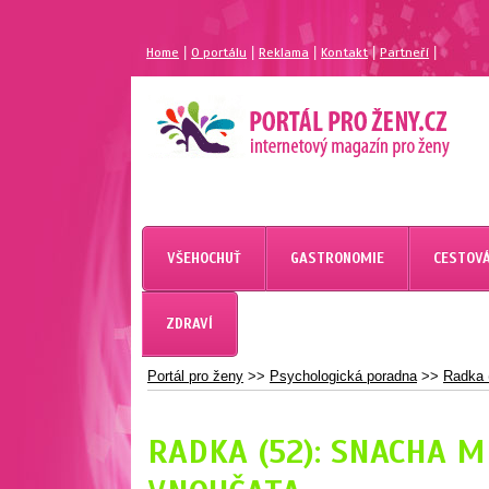
|
|
|
|
|
Home
O portálu
Reklama
Kontakt
Partneří
MAGAZÍN PRO ŽENY
PORTÁL PRO ŽENY.CZ
VŠEHOCHUŤ
GASTRONOMIE
CESTOVÁ
ZDRAVÍ
Portál pro ženy
>>
Psychologická poradna
>>
Radka 
RADKA (52): SNACHA M