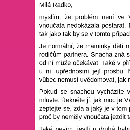
Milá Radko,
myslím, že problém není ve 
vnoučata nedokázala postarat. 
tak jako tak by se v tomto příp
Je normální, že maminky dětí m
rodičům partnera. Snacha zná s
od ní může očekávat. Také v pří
u ní, upřednostní její prosbu
vůbec nemusí uvědomovat, jak m
Pokud se snachou vycházíte v
mluvte. Řekněte jí, jak moc je Vá
zeptejte se, zda a jaký je v tom
proč by neměly vnoučata jezdit
Také nevím, jestli u druhé bab