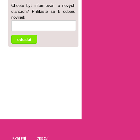
Chcete být informování o nových
článcích? Přihlašte se k odběru
novinek
BYDLENÍ
ZDRAVÍ