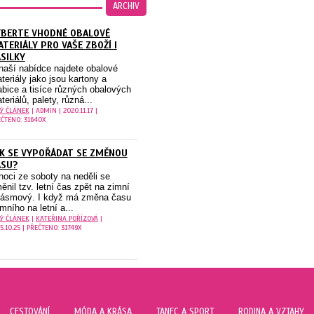
ARCHIV
YBERTE VHODNÉ OBALOVÉ
TERIÁLY PRO VAŠE ZBOŽÍ I
SILKY
naší nabídce najdete obalové
teriály jako jsou kartony a
abice a tisíce různých obalových
teriálů, palety, různá...
LÝ ČLÁNEK
| ADMIN | 2020.11.17 |
ČTENO: 31640X
K SE VYPOŘÁDAT SE ZMĚNOU
ASU?
noci ze soboty na neděli se
ěnil tzv. letní čas zpět na zimní
pásmový. I když má změna času
imního na letní a...
LÝ ČLÁNEK
|
KATEŘINA POŘÍZOVÁ
|
5.10.25 | PŘEČTENO: 31749X
CESTOVÁNÍ
MÓDA A KRÁSA
TANEC A SPORT
RODINA A VZTAHY