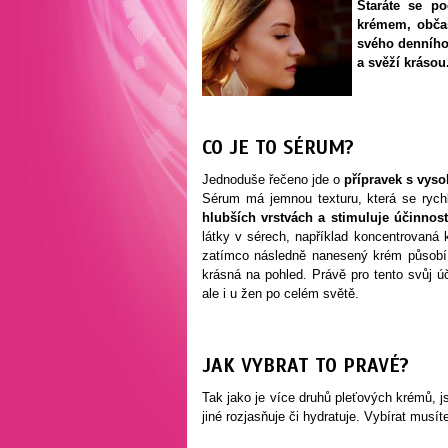
Staráte se p
krémem, občas
svého denního 
a svěží krásou
CO JE TO SÉRUM?
Jednoduše řečeno jde o
přípravek s vyso
Sérum má jemnou texturu, která se rych
hlubších vrstvách a stimuluje účinnos
látky v sérech, například koncentrovaná 
zatímco následně nanesený krém působí 
krásná na pohled. Právě pro tento svůj úč
ale i u žen po celém světě.
JAK VYBRAT TO PRAVÉ?
Tak jako je více druhů pleťových krémů, j
jiné rozjasňuje či hydratuje. Vybírat musí