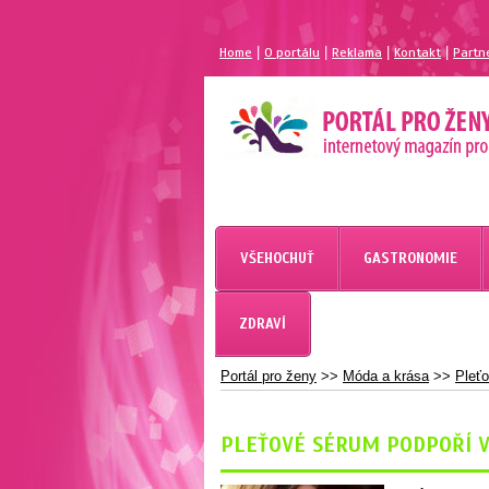
|
|
|
|
Home
O portálu
Reklama
Kontakt
Partn
MAGAZÍN PRO ŽENY
PORTÁL PRO ŽENY.CZ
VŠEHOCHUŤ
GASTRONOMIE
ZDRAVÍ
Portál pro ženy
>>
Móda a krása
>>
Pleťo
PLEŤOVÉ SÉRUM PODPOŘÍ V