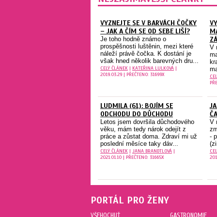
VYZNEJTE SE V BARVÁCH ČOČKY
V
– JAK A ČÍM SE OD SEBE LIŠÍ?
MA
Je toho hodně známo o
ZÁ
prospěšnosti luštěnin, mezi které
V 
náleží právě čočka. K dostání je
ma
však hned několik barevných dru...
kr
CELÝ ČLÁNEK
|
KATEŘINA LULKOVÁ
|
ma
2019.03.29 | PŘEČTENO: 31699X
CE
PŘE
LUDMILA (61): BOJÍM SE
JA
ODCHODU DO DŮCHODU
Č
Letos jsem dovršila důchodového
V 
věku, mám tedy nárok odejít z
zm
práce a zůstat doma. Zdraví mi už
- 
poslední měsíce taky dáv...
(z
CELÝ ČLÁNEK
|
JANA BRANDTLOVÁ
|
CE
2021.01.10 | PŘEČTENO: 31665X
201
PORTÁL PRO ŽENY
VŠEHOCHUŤ
GASTRONOMIE