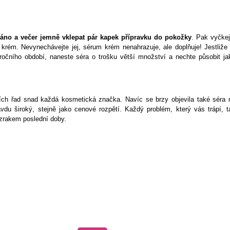
ráno a večer jemně vklepat pár kapek přípravku do pokožky
. Pak vyčkej
rém. Nevynechávejte jej, sérum krém nenahrazuje, ale doplňuje! Jestliže 
očního období, naneste séra o trošku větší množství a nechte působit ja
ích řad snad každá kosmetická značka. Navíc se brzy objevila také séra 
ravdu široký, stejně jako cenové rozpětí. Každý problém, který vás trápí, t
ázrakem poslední doby.