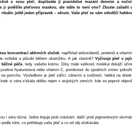
octivě o svou pleť, dopřáváte jí pravidelné mazání denním a nočn
 ji potěšíte pleťovou maskou, ale stále to není ono? Zkuste zařadit 
rituálu ještě jeden přípravek – sérum. Vaše pleť se vám odvděčí hebkos
.
kou koncentrací aktivních složek
, například antioxidantů, proteinů a vitamín
le vstřebá a působí během okamžiku. A jak vlastně?
Vyživuje pleť v její
t běžné péče
, tedy vašeho krému. Díky malé velikosti molekul dokáží účin
kyselina hyaluronová nebo vitamín C, proniknout do spodních vrstev pokožk
na povrchu. Výsledkem je pleť zářící zdravím a svěžestí, hebká na dotek
inek si séra získala oblibu nejen v asijských zemích, kde se poprvé objevil
sou i séra různá. Jedno bojuje proti vráskám, další proti pigmentovým skvrná
te podle toho, co potřebuje vaše pleť a co od něj očekáváte.