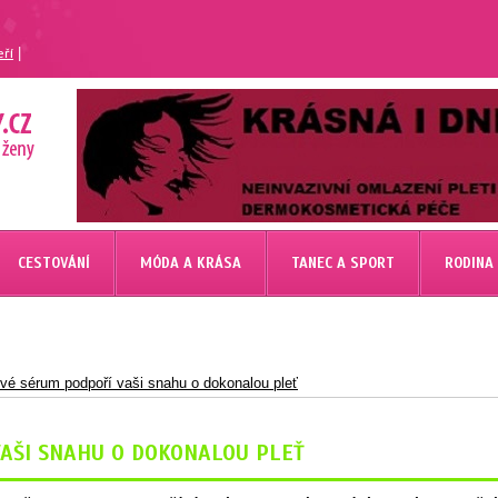
|
eří
CESTOVÁNÍ
MÓDA A KRÁSA
TANEC A SPORT
RODINA
vé sérum podpoří vaši snahu o dokonalou pleť
AŠI SNAHU O DOKONALOU PLEŤ