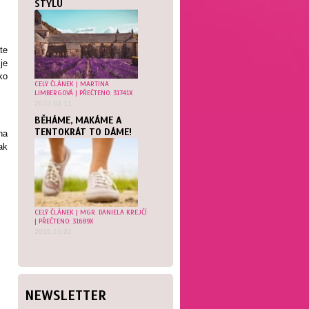
STYLU
te
je
ko
CELÝ ČLÁNEK
|
MARTINA
LIMBERGOVÁ
| PŘEČTENO: 31741X
2023.03.11
BĚHÁME, MAKÁME A
TENTOKRÁT TO DÁME!
na
ak
CELÝ ČLÁNEK
|
MGR. DANIELA KREJČÍ
| PŘEČTENO: 31689X
2015.10.02
NEWSLETTER