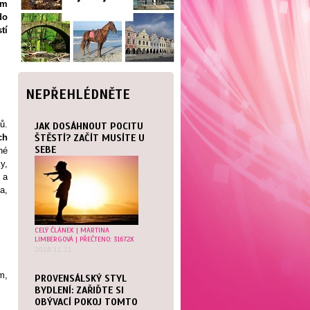
ím
do
tí
NEPŘEHLÉDNĚTE
ů.
JAK DOSÁHNOUT POCITU
ch
ŠTĚSTÍ? ZAČÍT MUSÍTE U
SEBE
né
y,
 a
a,
CELÝ ČLÁNEK
|
MARTINA
LIMBERGOVÁ
| PŘEČTENO: 31672X
2018.11.11
m,
PROVENSÁLSKÝ STYL
BYDLENÍ: ZAŘIĎTE SI
OBÝVACÍ POKOJ TOMTO