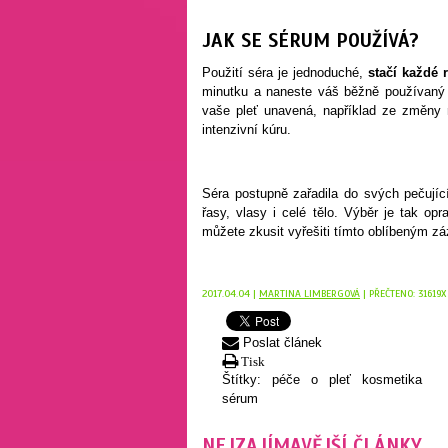
JAK SE SÉRUM POUŽÍVÁ?
Použití séra je jednoduché,
stačí každé 
minutku a naneste váš běžně používaný k
vaše pleť unavená, například ze změny r
intenzivní kúru.
Séra postupně zařadila do svých pečujíc
řasy, vlasy i celé tělo. Výběr je tak op
můžete zkusit vyřešiti tímto oblíbeným z
2017.04.04 |
MARTINA LIMBERGOVÁ
| PŘEČTENO: 31619X
Poslat článek
Tisk
Štítky:
péče o pleť
kosmetika
sérum
NEJZAJÍMAVĚJŠÍ ČLÁNKY