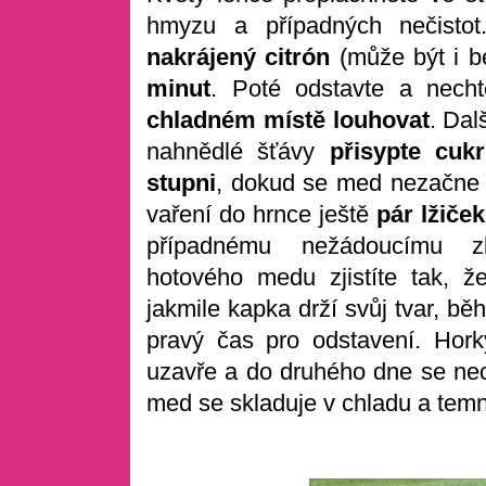
hmyzu a případných nečisto
nakrájený citrón
(může být i b
minut
. Poté odstavte a nech
chladném místě louhovat
. Dal
nahnědlé šťávy
přisypte cukr
stupni
, dokud se med nezačne t
vaření do hrnce ještě
pár lžiče
případnému nežádoucímu zkr
hotového medu zjistíte tak, ž
jakmile kapka drží svůj tvar, b
pravý čas pro odstavení. Hor
uzavře a do druhého dne se n
med se skladuje v chladu a tem