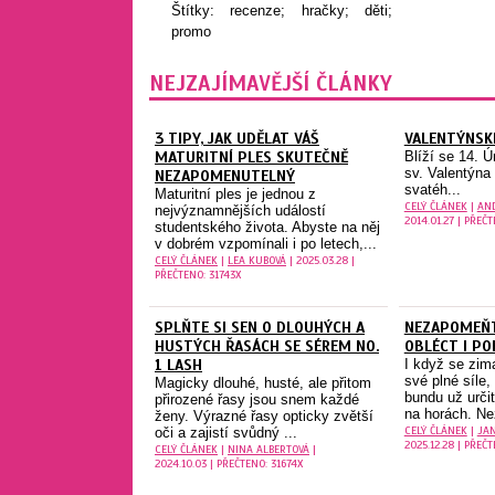
Štítky:
recenze; hračky; děti;
promo
NEJZAJÍMAVĚJŠÍ ČLÁNKY
3 TIPY, JAK UDĚLAT VÁŠ
VALENTÝNSK
MATURITNÍ PLES SKUTEČNĚ
Blíží se 14. 
sv. Valentý
NEZAPOMENUTELNÝ
svatéh...
Maturitní ples je jednou z
CELÝ ČLÁNEK
|
AN
nejvýznamnějších událostí
2014.01.27 | PŘEČ
studentského života. Abyste na něj
v dobrém vzpomínali i po letech,...
CELÝ ČLÁNEK
|
LEA KUBOVÁ
| 2025.03.28 |
PŘEČTENO: 31743X
SPLŇTE SI SEN O DLOUHÝCH A
NEZAPOMEŇT
HUSTÝCH ŘASÁCH SE SÉREM NO.
OBLÉCT I P
1 LASH
I když se zim
své plné síle,
Magicky dlouhé, husté, ale přitom
bundu už určit
přirozené řasy jsou snem každé
na horách. Ne
ženy. Výrazné řasy opticky zvětší
CELÝ ČLÁNEK
|
JA
oči a zajistí svůdný ...
2025.12.28 | PŘEČ
CELÝ ČLÁNEK
|
NINA ALBERTOVÁ
|
2024.10.03 | PŘEČTENO: 31674X