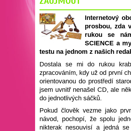
ZAUJMOUT
Internetový o
prosbou, zda v
rukou se nám
SCIENCE a my 
testu na jednom z našich redak
Dostala se mi do rukou krab
zpracováním, kdy už od první ch
orientovanou do prostředí star
jsem uvnitř nenašel CD, ale něk
do jednotlivých sáčků.
Pokud člověk vezme jako prvn
návod, pochopí, že spolu jedno
nikterak nesouvisí a jedná se