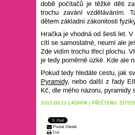
době počítačů je těžké děti z
trochu zavání vzděláváním. 
dětem základní zákonitosti fyzik
Hračka je vhodná od šesti let. V 
cítí se samostatné, neumí ale je
Zde vidím trochu třecí plochu. 
je tedy poměrně úzké. Kde ale n
Pokud tedy hledáte cestu, jak sv
Pyramidy
, nebo další z řady E
Kč, dle mého názoru, pyramidy st
2013.06.12 | ADMIN | PŘEČTENO: 31705
Poslat článek
Tisk