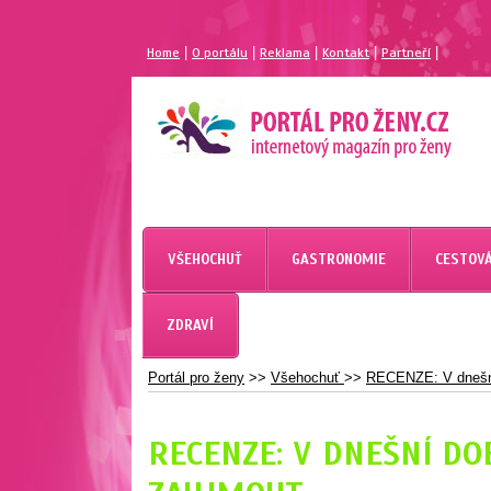
|
|
|
|
|
Home
O portálu
Reklama
Kontakt
Partneří
MAGAZÍN PRO ŽENY
PORTÁL PRO ŽENY.CZ
VŠEHOCHUŤ
GASTRONOMIE
CESTOVÁ
ZDRAVÍ
Portál pro ženy
>>
Všehochuť
>>
RECENZE: V dnešní 
RECENZE: V DNEŠNÍ DO