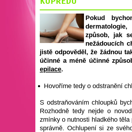
KUPŘEDU
Pokud bycho
dermatologie,
způsob, jak s
nežádoucích c
jistě odpověděl, že žádnou ta
účinné a méně účinné způsob
epilace
.
Hovoříme tedy o odstranění chl
S odstraňováním chloupků bycho
Rozhodně tedy nejde o novodo
zmínky o nutnosti hladkého těla
správně. Ochlupení si ze svého