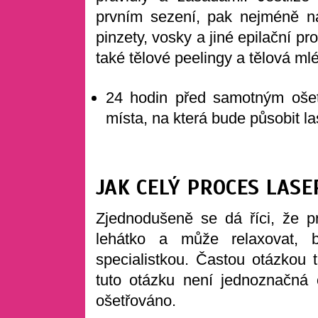
prvním sezení, pak nejméně na
pinzety, vosky a jiné epilační pr
také tělové peelingy a tělová ml
24 hodin před samotným ošetř
místa, na která bude působit la
JAK CELÝ PROCES LASE
Zjednodušeně se dá říci, že pr
lehátko a může relaxovat, 
specialistkou. Častou otázkou t
tuto otázku není jednoznačná 
ošetřováno.