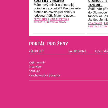
KOKTEJLY V MIXÉRU
OLOMOUCI S
Máte nový mixér a chcete jej
JANČOU J
pořádně vyzkoušet? Pak pozvěte
Svěží vítr př
přátele na osvěžující drinky s
do Olomouce 
ledovou tříští. Mixér je nepo...
tanečníka Jos
CELÝ ČLÁNEK
|
NINA ALBERTOVÁ
|
Jančou Jelínko
2023.03.26 | PŘEČTENO: 31905X
CELÝ ČLÁNEK
|
RAD
PŘEČTENO: 31725X
PORTÁL PRO ŽENY
VŠEHOCHUŤ
GASTRONOMIE
CESTOVÁN
Zajímavosti
Interview
Soutěže
Psychologická poradna