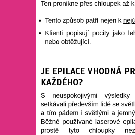
Ten pronikne přes chloupek až k 
Tento způsob patří nejen k
nej
Klienti popisují pocity jako l
nebo obtěžující.
JE EPILACE VHODNÁ P
KAŽDÉHO?
S neuspokojivými výsledky
setkávali především lidé se svě
a tím pádem i světlými a jemný
Běžně používané laserové epila
prostě tyto chloupky neza