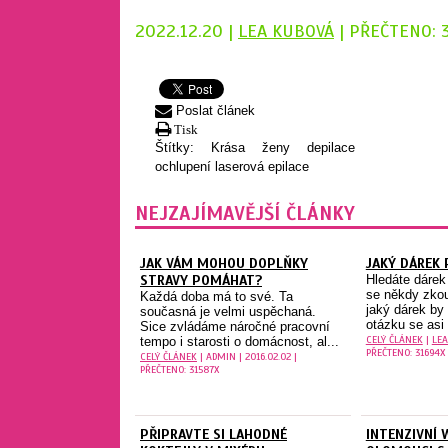
2022.12.20 |
LEA KUBOVÁ
| PŘEČTENO: 
Poslat článek
Tisk
Štítky:
Krása
ženy
depilace
ochlupení
laserová epilace
NEJZAJÍMAVĚJŠÍ ČLÁNKY
JAK VÁM MOHOU DOPLŇKY
JAKÝ DÁREK
STRAVY POMÁHAT?
Hledáte dárek
se někdy zkou
Každá doba má to své. Ta
jaký dárek by 
současná je velmi uspěchaná.
otázku se asi
Sice zvládáme náročné pracovní
CELÝ ČLÁNEK
|
LEA
tempo i starosti o domácnost, al...
PŘEČTENO: 31694X
CELÝ ČLÁNEK
| ADMIN | 2016.02.02 |
PŘEČTENO: 31587X
PŘIPRAVTE SI LAHODNÉ
INTENZIVNÍ