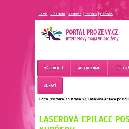
|
|
|
|
|
Home
O portálu
Reklama
Kontakt
Partneří
MAGAZÍN PRO ŽENY
PORTÁL PRO ŽENY.CZ
VŠEHOCHUŤ
GASTRONOMIE
CESTOVÁ
ZDRAVÍ
Portál pro ženy
>>
Krása
>>
Laserová epilace postoup
LASEROVÁ EPILACE POS