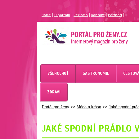
|
|
|
|
|
Home
O portálu
Reklama
Kontakt
Partneří
MAGAZÍN PRO ŽENY
PORTÁL PRO ŽENY.CZ
VŠEHOCHUŤ
GASTRONOMIE
CESTOVÁ
ZDRAVÍ
Portál pro ženy
>>
Móda a krása
>>
Jaké spodní prád
JAKÉ SPODNÍ PRÁDLO 