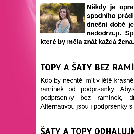
Někdy je opra
spodního prádl
dnešní době je
nedodržují. S
které by měla znát každá žena
TOPY A ŠATY BEZ RAM
Kdo by nechtěl mít v létě krásn
ramínek od podprsenky. Abyste
podprsenky bez ramínek, dn
Alternativou jsou i podprsenky s
ŠATY A TOPY ODHALUJÍ