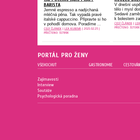
BARISTA
V dnešní usp
tělo i mysl do
Jemné espresso a nadýchaná
Sedavé zaměs
mléčná pěna. Tak vypadá pravé
k bolestem zad
italské cappuccino. Připravte si ho
CELÝ ČLÁNEK
|
LEA
v pohodlí domova. Poradíme ...
PŘEČTENO: 31708X
CELÝ ČLÁNEK
|
LEA KUBOVÁ
| 2021.02.23 |
PŘEČTENO: 31789X
PORTÁL PRO ŽENY
VŠEHOCHUŤ
GASTRONOMIE
CESTOVÁN
Zajímavosti
Interview
Soutěže
Psychologická poradna