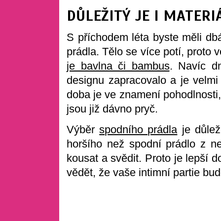
DŮLEŽITÝ JE I MATERI
S příchodem léta byste měli dbá
prádla. Tělo se více potí, proto 
je bavlna či bambus
. Navíc d
designu zapracovalo a je velmi
doba je ve znamení pohodlnosti, 
jsou již dávno pryč.
Výběr
spodního prádla
je důlež
horšího než spodní prádlo z n
kousat a svědit. Proto je lepší
vědět, že vaše intimní partie bu