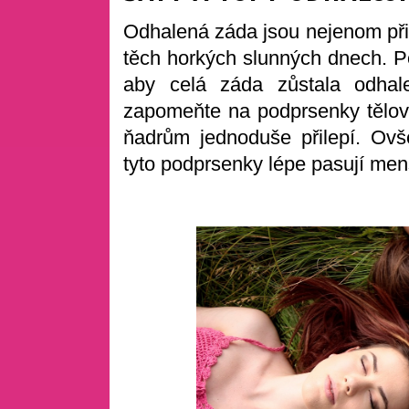
Odhalená záda jsou nejenom přit
těch horkých slunných dnech. P
aby celá záda zůstala odhal
zapomeňte na podprsenky tělové
ňadrům jednoduše přilepí. Ovš
tyto podprsenky lépe pasují men