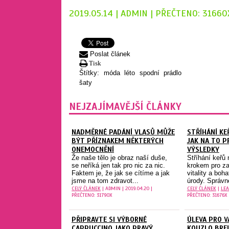
2019.05.14 | ADMIN | PŘEČTENO: 31660
Poslat článek
Tisk
Štítky:
móda
léto
spodní prádlo
šaty
NEJZAJÍMAVĚJŠÍ ČLÁNKY
NADMĚRNÉ PADÁNÍ VLASŮ MŮŽE
STŘÍHÁNÍ KE
BÝT PŘÍZNAKEM NĚKTERÝCH
JAK NA TO P
ONEMOCNĚNÍ
VÝSLEDKY
Že naše tělo je obraz naší duše,
Stříhání keřů 
se neříká jen tak pro nic za nic.
krokem pro zaj
Faktem je, že jak se cítíme a jak
vitality a boh
jsme na tom zdravot...
úrody. Správn
CELÝ ČLÁNEK
| ADMIN | 2019.04.20 |
CELÝ ČLÁNEK
|
LEA
PŘEČTENO: 31790X
PŘEČTENO: 31676X
PŘIPRAVTE SI VÝBORNÉ
ÚLEVA PRO V
CAPPUCCINO JAKO PRAVÝ
KOUZLO BRE