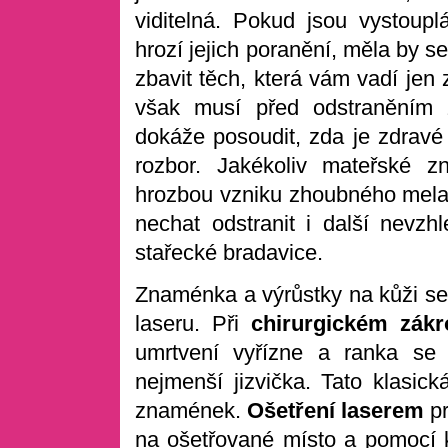
viditelná. Pokud jsou vystou
hrozí jejich poranění, měla by s
zbavit těch, která vám vadí jen
však musí před odstraněním z
dokáže posoudit, zda je zdravé 
rozbor. Jakékoliv mateřské z
hrozbou vzniku zhoubného mel
nechat odstranit i další nevzh
stařecké bradavice.
Znaménka a výrůstky na kůži se 
laseru. Při
chirurgickém zákr
umrtvení vyřízne a ranka se 
nejmenší jizvička. Tato klasic
znamének.
Ošetření laserem
pr
na ošetřované místo a pomocí 