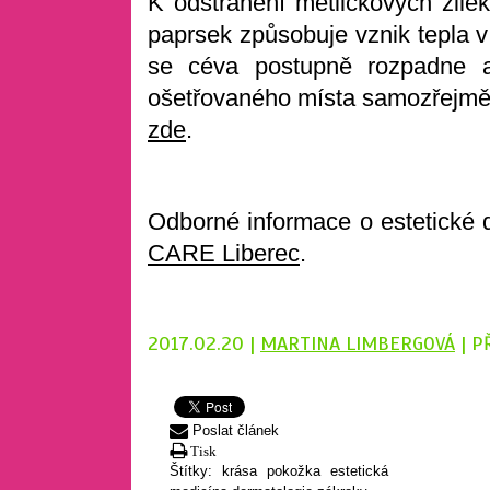
K odstranění metličkových žil
paprsek způsobuje vznik tepla v
se céva postupně rozpadne a
ošetřovaného místa samozřejmě
zde
.
Odborné informace o estetické 
CARE Liberec
.
2017.02.20 |
MARTINA LIMBERGOVÁ
| P
Poslat článek
Tisk
Štítky:
krása
pokožka
estetická