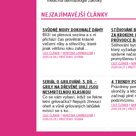
medicína
dermatologie
zákroky
NEJZAJÍMAVĚJŠÍ ČLÁNKY
SVŮDNÉ NOHY DOKONALÉ DÁMY
STĚHOVÁNÍ 
Blíží se plesová sezóna a s ní
ZA KROKEM:
přichází čas provětrat krásné
PRŮVODCE B
večerní róby a střevíčky, které
Stěhování byt
jinak většinu roku zahál...
který vyžaduj
CELÝ ČLÁNEK
|
MARTINA LIMBERGOVÁ
|
správné nača
2015.01.04 | PŘEČTENO: 31789X
promyšlenou lo
CELÝ ČLÁNEK
|
NIN
2026.04.17 | PŘEČ
SERIÁL O GRILOVÁNÍ: 3. DÍL –
4 TRENDY P
GRILY NA DŘEVĚNÉ UHLÍ JSOU
Prázdniny poma
skončily a lét
NESMRTELNOU KLASIKOU
začínají plnit
Co se vám vybaví, když se řekne
podzim/zimu. 
letní grilovačka? Nejspíš žhnoucí
CELÝ ČLÁNEK
|
BA
oheň a vůně grilovaných lahůdek
2015.09.04 | PŘEČ
mísící se s ko...
CELÝ ČLÁNEK
|
MARTINA LIMBERGOVÁ
|
2016.05.05 | PŘEČTENO: 31586X