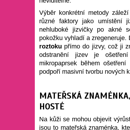
neviditelné.
Výběr konkrétní metody záleží
různé faktory jako umístění ji
nehluboké jizvičky po akné 
pokožku vyhladí a zregeneruje.
roztoku
přímo do jizvy, což ji
odstranění jizev je ošetře
mikropaprsek během ošetření 
podpoří masivní tvorbu nových 
MATEŘSKÁ ZNAMÉNKA, 
HOSTÉ
Na kůži se mohou objevit výrůs
jsou to mateřská znaménka, kte