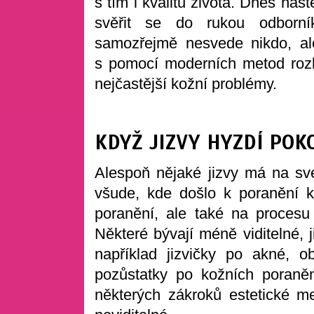
s tím i kvalitu života. Dnes na
svěřit se do rukou odborní
samozřejmě nesvede nikdo, ale
s pomocí moderních metod rozh
nejčastější kožní problémy.
KDYŽ JIZVY HYZDÍ POK
Alespoň nějaké jizvy má na své
všude, kde došlo k poranění k
poranění, ale také na procesu 
Některé bývají méně viditelné, 
například jizvičky po akné, ob
pozůstatky po kožních poraně
některých zákroků estetické me