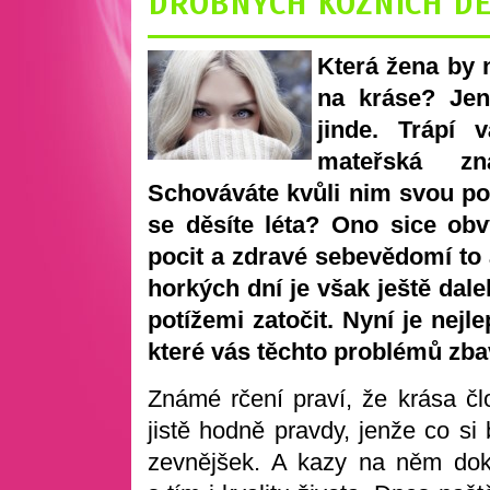
DROBNÝCH KOŽNÍCH D
Která žena by 
na kráse? Jen
jinde. Trápí v
mateřská z
Schováváte kvůli nim svou po
se děsíte léta? Ono sice ob
pocit a zdravé sebevědomí to
horkých dní je však ještě dal
potížemi zatočit. Nyní je nejl
které vás těchto problémů zba
Známé rčení praví, že krása čl
jistě hodně pravdy, jenže co si
zevnějšek. A kazy na něm dok