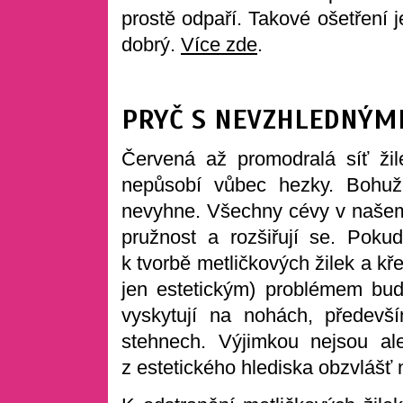
prostě odpaří. Takové ošetření j
dobrý.
Více zde
.
PRYČ S NEVZHLEDNÝMI
Červená až promodralá síť ži
nepůsobí vůbec hezky. Bohu
nevyhne. Všechny cévy v našem 
pružnost a rozšiřují se. Poku
k tvorbě metličkových žilek a kř
jen estetickým) problémem bude
vyskytují na nohách, předevš
stehnech. Výjimkou nejsou al
z estetického hlediska obzvlášť