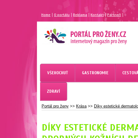
|
|
|
|
|
Home
O portálu
Reklama
Kontakt
Partneří
MAGAZÍN PRO ŽENY
PORTÁL PRO ŽENY.CZ
VŠEHOCHUŤ
GASTRONOMIE
CESTOVÁ
ZDRAVÍ
Portál pro ženy
>>
Krása
>>
Díky estetické dermatol
DÍKY ESTETICKÉ DERMA