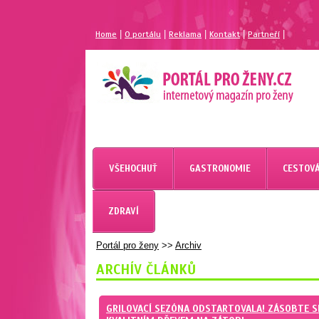
|
|
|
|
|
Home
O portálu
Reklama
Kontakt
Partneří
MAGAZÍN PRO ŽENY
PORTÁL PRO ŽENY.CZ
VŠEHOCHUŤ
GASTRONOMIE
CESTOVÁ
ZDRAVÍ
Portál pro ženy
>>
Archiv
ARCHÍV ČLÁNKŮ
GRILOVACÍ SEZÓNA ODSTARTOVALA! ZÁSOBTE S