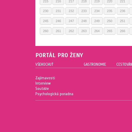
215
216
217
218
219
220
221
230
231
232
233
234
235
236
245
246
247
248
249
250
251
260
261
262
263
264
265
266
PORTÁL PRO ŽENY
VŠEHOCHUŤ
GASTRONOMIE
CESTOVÁN
Zajímavosti
Interview
Soutěže
Psychologická poradna