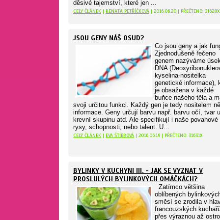
děsivé tajemství, které jen ...
CELÝ ČLÁNEK
|
RENATA PETŘÍČKOVÁ
| 2016.06.20 | PŘEČTENO: 31628X
JSOU GENY NÁŠ OSUD?
Co jsou geny a jak fun
Zjednodušeně řečeno
genem nazýváme úse
DNA (Deoxyribonukleo
kyselina-nositelka
genetické informace), 
je obsažena v každé
buňce našeho těla a m
svoji určitou funkci. Každý gen je tedy nositelem n
informace. Geny určují barvu např. barvu očí, tvar u
krevní skupinu atd. Ale specifikují i naše povahové
rysy, schopnosti, nebo talent. U...
CELÝ ČLÁNEK
|
EVA ŠTÍBROVÁ
| 2016.06.19 | PŘEČTENO: 31631X
BYLINKY V KUCHYNI III. - JAK SE VYZNAT V
PROSLULÝCH BYLINKOVÝCH OMÁČKÁCH?
Zatímco většina
oblíbených bylinkovýc
směsí se zrodila v hla
francouzských kuchařů
přes výraznou až ostr