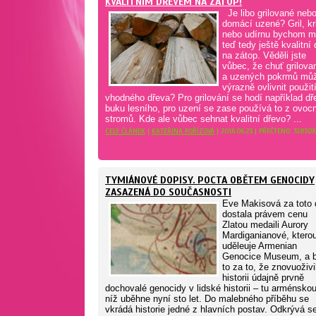
KVALITNÍM DŘEVEM NA ZÁTOP!
Je libo grilované neb
domácí uzené? Gril, kr
nebo udírnu bychom mě
teď tedy ještě kvalitní 
na zátop. Věděli jste
vůbec, že chuť grilova
a uzených pokrmů mů
výrazně ovlivnit použi
vhodného dřeva? Pro grilování se hodí například dř
buku lesního, pro uzení se zase používá to z ovoc
stromů. Kde ale vůbec sehnat kvalitní dřevo? ...
CELÝ ČLÁNEK
|
KATEŘINA POŘÍZOVÁ
| 2016.06.23 | PŘEČTENO: 31830X
TYMIÁNOVÉ DOPISY. POCTA OBĚTEM GENOCIDY
ZASAZENÁ DO SOUČASNOSTI
Eve Makisová za toto 
dostala právem cenu
Zlatou medaili Aurory
Mardiganianové, ktero
uděleuje Armenian
Genocice Museum, a b
to za to, že znovuoživi
historii údajně prvně
dochovalé genocidy v lidské historii – tu arménskou
níž uběhne nyní sto let. Do malebného příběhu se
vkrádá historie jedné z hlavních postav. Odkrývá s