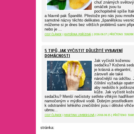
chuť známých světov
omáček jsou tu
pochopitelně spíše Ital
a hlavně pak Španělé. Přestože pro nás jsou mnohd
samotné názvy těchto delikates „španělskou vesnic
můžeme si je dnes bez větších problémů sami připr
nebo je ...
CELÝ ČLÁNEK
|
KATEŘINA POŘÍZOVÁ
| 2016.06.17 | PŘEČTENO: 31828X
5 TIPŮ, JAK VYČISTIT DŮLEŽITÉ VYBAVENÍ
DOMÁCNOSTI
Jak vyčistit koženou
sedačku? Kožená sed
je krásná a elegantní,
zároveň ale také
náročnější na údržbu. J
čištění vyžaduje opatr
aby nedošlo k poškoze
kůže. Jak vyčistit kož
sedačku? Menší nečistoty setřete vlhkým hadříke
namočeným v mýdlové vodě. Dobrým prostředkem
k odstranění lehkého znečištění jsou i dětské vlhč
ubrou...
CELÝ ČLÁNEK
|
MARTINA LIMBERGOVÁ
| 2016.06.15 | PŘEČTENO: 3166
stránka: