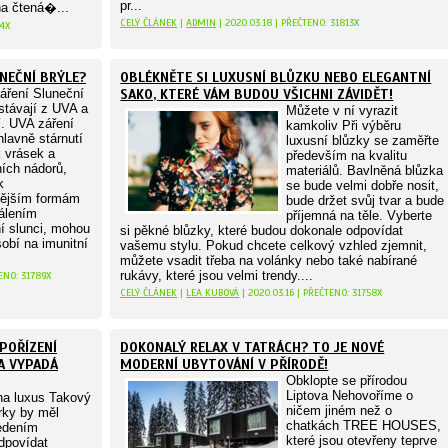
pr...
na čtená�...
CELÝ ČLÁNEK
|
ADMIN
| 2020.03.18 | PŘEČTENO: 31813X
44X
UNEČNÍ BRÝLE?
OBLÉKNĚTE SI LUXUSNÍ BLŮZKU NEBO ELEGANTNÍ
áření Sluneční
SAKO, KTERÉ VÁM BUDOU VŠICHNI ZÁVIDĚT!
stávají z UVA a
Můžete v ní vyrazit
. UVA záření
kamkoliv Při výběru
lavně stárnutí
luxusní blůzky se zaměřte
k vrásek a
především na kvalitu
ních nádorů,
materiálů. Bavlněná blůzka
k
se bude velmi dobře nosit,
nějším formám
bude držet svůj tvar a bude
pálením
příjemná na těle. Vyberte
í slunci, mohou
si pěkné blůzky, které budou dokonale odpovídat
obí na imunitní
vašemu stylu. Pokud chcete celkový vzhled zjemnit,
můžete vsadit třeba na volánky nebo také nabírané
rukávy, které jsou velmi trendy....
TENO: 31789X
CELÝ ČLÁNEK
|
LEA KUBOVÁ
| 2020.03.16 | PŘEČTENO: 31758X
POŘÍZENÍ
DOKONALÝ RELAX V TATRÁCH? TO JE NOVÉ
A VYPADÁ
MODERNÍ UBYTOVÁNÍ V PŘÍRODĚ!
Obklopte se přírodou
Liptova Nehovoříme o
a luxus Takový
ničem jiném než o
rky by měl
chatkách TREE HOUSES,
edením
které jsou otevřeny teprve
dpovídat