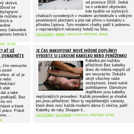
od prosince 2019. Jedná
rý ukrývá.
se o unikátní ubytování,
 důvod se
kde bydlíte ve stylových
obyčejnými
chatkách vyvedených v moderní architektuře s velkými
ale můžete si
prosklenými plochami a jste tak přímo v kontaktu s
odních a
přírodou Liptova. Tyto moderní chatky patří k jednomu
řevěné
z nejznámějších tatranský hotelů na Slov...
 boxy čalouněné
prosto šetrná k
CELÝ ČLÁNEK
|
ADMIN
| 2020.03.14 | PŘEČTENO: 31663X
TENO: 31706X
? AŤ UŽ
JE ČAS NAKUPOVAT NOVÉ MÓDNÍ DOPLŇKY!
, USNADNĚTE
VYBERTE SI LUXUSNÍ KABELKU NEBO PENĚŽENKU
Kabelka pro každou
příležitost Bez kabelky
e, čím nemusíte
dnes do města nejspíš už
 psaní
ani nevyrazíte. Dokáže
ráce, ať už je
ukrýt všechny naše
ka nebo
nezbytnosti, které nutně
předchází
potřebujeme. Dámským
ě sběr
doplňkem jsou kabelky
dat a také
nejrůznějších provedení. Každé provedení je vhodné
 podkladů. Bez
pro jinou příležitost. Mezi ty nejoblíbenější varianty,
íte mít
které dnes nosí každá moderní dáma či slečna, patří:
cházet a které
Kabelky do ruky Shopper k...
í práce. Právě
sou ...
CELÝ ČLÁNEK
|
LEA KUBOVÁ
| 2020.03.13 | PŘEČTENO: 31701X
9X