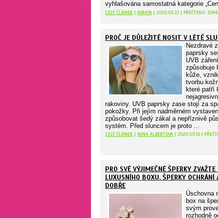
vyhlašována samostatná kategorie „Ce
CELÝ ČLÁNEK
|
ADMIN
| 2020.03.22 | PŘEČTENO: 318
PROČ JE DŮLEŽITÉ NOSIT V LÉTĚ SL
Nezdravé z
paprsky se
UVB záření
způsobuje h
kůže, vzni
tvorbu kož
které patří 
nejagresiv
rakoviny. UVB paprsky zase stojí za s
pokožky. Při jejím nadměrném vystaven
způsobovat šedý zákal a nepříznivě půs
systém. Před sluncem je proto ...
CELÝ ČLÁNEK
|
NINA ALBERTOVÁ
| 2020.03.16 | PŘEČ
PRO SVÉ VÝJIMEČNÉ ŠPERKY ZVAŽTE 
LUXUSNÍHO BOXU. ŠPERKY OCHRÁNÍ 
DOBŘE
Úschovna n
box na špe
svým prov
rozhodně o