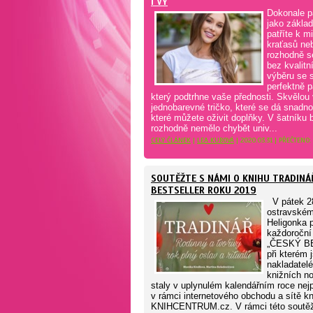
I VY
Dokonale p
jako základ
patříte k m
kraťasů ne
rozhodně s
bez kvalitní
výběru se s
perfektně p
který podtrhne vaše přednosti. Skvělou 
jednobarevné tričko, které se dá snadn
které můžete oživit doplňky. V šatníku
rozhodně nemělo chybět univ...
CELÝ ČLÁNEK
|
LEA KUBOVÁ
| 2020.03.31 | PŘEČTENO:
SOUTĚŽTE S NÁMI O KNIHU TRADINÁ
BESTSELLER ROKU 2019
V pátek 28
ostravském
Heligonka 
každoroční 
„ČESKÝ B
při kterém 
nakladatelé 
knižních no
staly v uplynulém kalendářním roce nej
v rámci internetového obchodu a sítě k
KNIHCENTRUM.cz. V rámci této soutěž