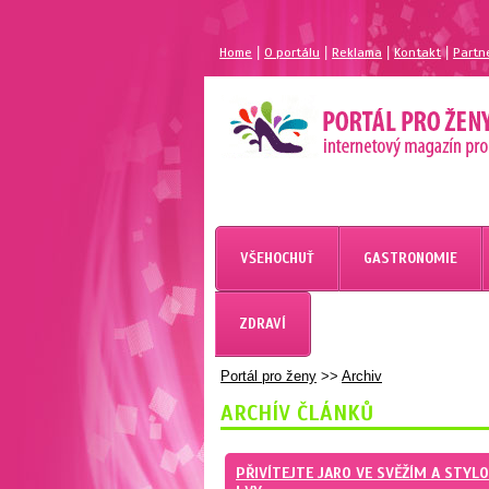
|
|
|
|
Home
O portálu
Reklama
Kontakt
Partn
MAGAZÍN PRO ŽENY
PORTÁL PRO ŽENY.CZ
VŠEHOCHUŤ
GASTRONOMIE
ZDRAVÍ
Portál pro ženy
>>
Archiv
ARCHÍV ČLÁNKŮ
PŘIVÍTEJTE JARO VE SVĚŽÍM A STYL