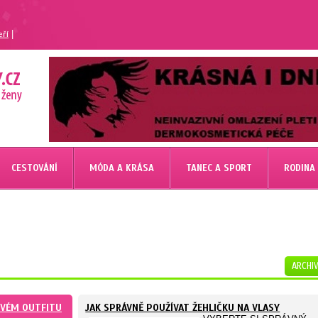
|
eří
CESTOVÁNÍ
MÓDA A KRÁSA
TANEC A SPORT
RODINA
ARCHI
OVÉM OUTFITU
JAK SPRÁVNĚ POUŽÍVAT ŽEHLIČKU NA VLASY