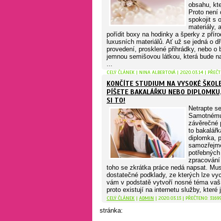
obsahu, kte
Proto není
spokojit s 
materiály, 
pořídit boxy na hodinky a šperky z přír
luxusních materiálů. Ať už se jedná o d
provedení, prosklené přihrádky, nebo o
jemnou semišovou látkou, která bude na
...
CELÝ ČLÁNEK
|
NINA ALBERTOVÁ
| 2020.03.14 | PŘEČ
KONČÍTE STUDIUM NA VYSOKÉ ŠKOLE
PÍŠETE BAKALÁŘKU NEBO DIPLOMKU
SI TO!
Netrapte s
Samotnému
závěrečné p
to bakalář
diplomka, 
samozřejm
potřebných 
zpracování
toho se zkrátka práce nedá napsat. Mus
dostatečné podklady, ze kterých lze vy
vám v podstatě vytvoří nosné téma vaš
proto existují na internetu služby, které j
CELÝ ČLÁNEK
|
ADMIN
| 2020.03.13 | PŘEČTENO: 3169
stránka: