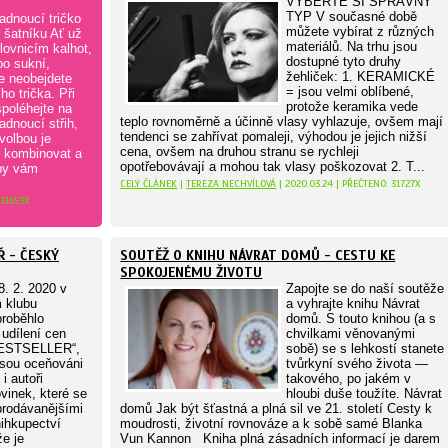
VYBERTE SI SPRÁVNÝ
TYP V současné době
adnoucí tričko
můžete vybírat z různých
 šatníku Ať už
materiálů. Na trhu jsou
ilovnicím kalhot,
dostupné tyto druhy
bo sukní,
žehliček: 1. KERAMICKÉ
e neobejdete
= jsou velmi oblíbené,
ho trička. Při
protože keramika vede
poléhejte na
teplo rovnoměrně a účinně vlasy vyhlazuje, ovšem mají
adnoucí střih,
tendenci se zahřívat pomaleji, výhodou je jejich nižší
volbou je
cena, ovšem na druhou stranu se rychleji
o kombinovat a
opotřebovávají a mohou tak vlasy poškozovat 2. T...
 by vám
CELÝ ČLÁNEK
|
TEREZA NECHVÍLOVÁ
| 2020.03.24 | PŘEČTENO: 31727X
 31653X
Ř - ČESKÝ
SOUTĚŽ O KNIHU NÁVRAT DOMŮ - CESTU KE
SPOKOJENÉMU ŽIVOTU
. 2. 2020 v
Zapojte se do naší soutěže
 klubu
a vyhrajte knihu Návrat
proběhlo
domů. S touto knihou (a s
udílení cen
chvilkami věnovanými
ESTSELLER“,
sobě) se s lehkostí stanete
jsou oceňováni
tvůrkyní svého života —
i autoři
takového, po jakém v
vinek, které se
hloubi duše toužíte. Návrat
prodávanějšími
domů Jak být šťastná a plná sil ve 21. století Cesty k
nihkupectví
moudrosti, životní rovnováze a k sobě samé Blanka
e je
Vun Kannon Kniha plná zásadních informací je darem