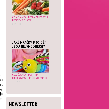
CELÝ ČLÁNEK
|
PETRA ZÁPOTOČNÁ
|
PŘEČTENO: 31881X
2018.06.16
JAKÉ HRAČKY PRO DĚTI
JSOU NEJVHODNĚJŠÍ?
CELÝ ČLÁNEK
|
MARTINA
em
LIMBERGOVÁ
| PŘEČTENO: 31619X
ou
2017.11.12
it
ny
je
ám
NEWSLETTER