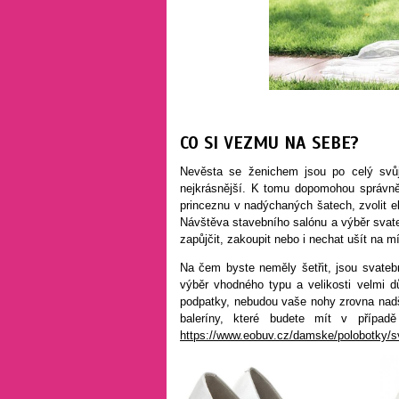
CO SI VEZMU NA SEBE?
Nevěsta se ženichem jsou po celý svůj
nejkrásnější. K tomu dopomohou správně
princeznu v nadýchaných šatech, zvolit el
Návštěva stavebního salónu a výběr svateb
zapůjčit, zakoupit nebo i nechat ušít na mí
Na čem byste neměly šetřit, jsou svatebn
výběr vhodného typu a velikosti velmi d
podpatky, nebudou vaše nohy zrovna nadše
baleríny, které budete mít v případ
https://www.eobuv.cz/damske/polobotky/s