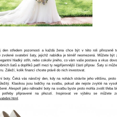
 den středem pozornosti a každá žena chce být v této roli přirozeně t
 zvolené svatební šaty, jejichž nabídka je téměř neomezená. Můžete být 
egantní hladký střih, nebo cokoliv jiného, co vám vaše postava a vkus dovol
ních šatů a doplňků patří mezi ty nejpříjemnější části příprav. Šaty si může
ru. Záleží, kolik financí chcete právě do nich investovat.
í boty. Čeká vás náročný den, kdy na nohách strávíte jeho většinu, proto 
ůležitý. Klasikou jsou lodičky na svatbu, pokud ale nejste zvyklé na vyso
né. Alespoň jako náhradní boty na svatbu byste proto mohla zvolit třeba bí
ě potřeby připravené na přezutí. Inspirovat ve výběru se můžete z
vatebni.html
.