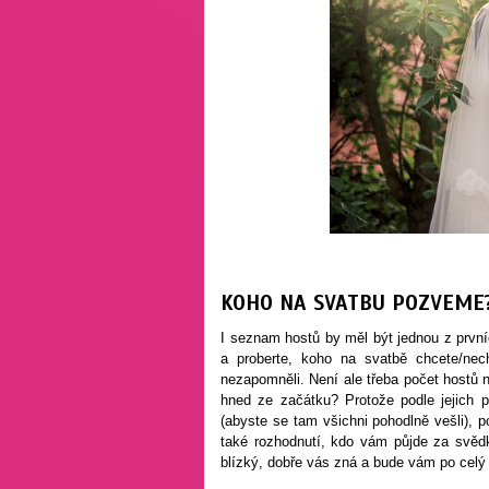
KOHO NA SVATBU POZVEME
I seznam hostů by měl být jednou z první
a proberte, koho na svatbě chcete/nec
nezapomněli. Není ale třeba počet hostů n
hned ze začátku? Protože podle jejich p
(abyste se tam všichni pohodlně vešli), 
také rozhodnutí, kdo vám půjde za svědk
blízký, dobře vás zná a bude vám po celý