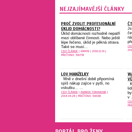
NEJZAJÍMAVĚJŠÍ ČLÁNKY
PROČ ZVOLIT PROFESIONÁLNÍ
ČT
ÚKLID DOMÁCNOSTI?
Js
če
Úklid domácnosti rozhodně nepatří
ná
mezi oblíbené činnosti. Nebo ještě
př
lépe řečeno, úklid je pěkná otrava.
CE
Také se musí...
201
CELÝ ČLÁNEK
| ADMIN | 2016.12.19 |
PŘEČTENO: 31673X
LOV MANŽELKY
W
Mně v dnešní době připomíná
VŮ
spíš nákup zajíce v pytli, no
Kd
vskutku… ...
li
CELÝ ČLÁNEK
|
ANDREA TOMANOVÁ
|
by
2014.04.28 | PŘEČTENO: 31659X
v .
CE
PŘE
PORTÁL PRO ŽENY