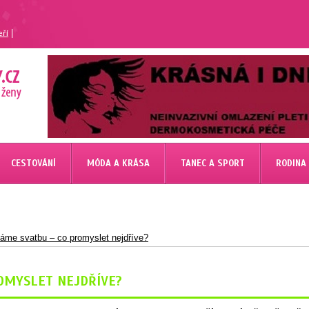
|
eří
CESTOVÁNÍ
MÓDA A KRÁSA
TANEC A SPORT
RODINA
áme svatbu – co promyslet nejdříve?
OMYSLET NEJDŘÍVE?