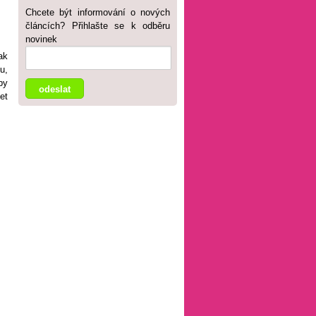
Chcete být informování o nových
článcích? Přihlašte se k odběru
novinek
ak
u,
by
et