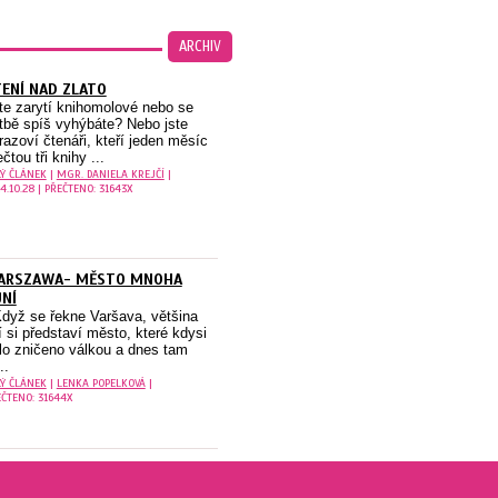
ARCHIV
ENÍ NAD ZLATO
te zarytí knihomolové nebo se
tbě spíš vyhýbáte? Nebo jste
razoví čtenáři, kteří jeden měsíc
ečtou tři knihy ...
LÝ ČLÁNEK
|
MGR. DANIELA KREJČÍ
|
4.10.28 | PŘEČTENO: 31643X
ARSZAWA- MĚSTO MNOHA
NÍ
yž se řekne Varšava, většina
dí si představí město, které kdysi
lo zničeno válkou a dnes tam
..
LÝ ČLÁNEK
|
LENKA POPELKOVÁ
|
ČTENO: 31644X