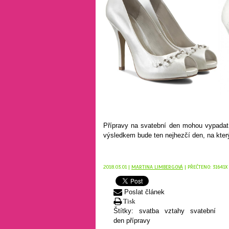
Přípravy na svatební den mohou vypadat sl
výsledkem bude ten nejhezčí den, na kter
2018.03.01 |
MARTINA LIMBERGOVÁ
| PŘEČTENO: 31641X
Poslat článek
Tisk
Štítky:
svatba
vztahy
svatební
den
přípravy