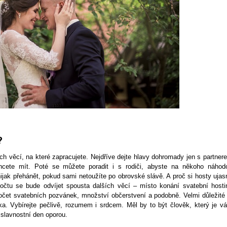
?
ch věcí, na které zapracujete. Nejdříve dejte hlavy dohromady jen s partner
hcete mít. Poté se můžete poradit i s rodiči, abyste na někoho náhod
ijak přehánět, pokud sami netoužíte po obrovské slávě. A proč si hosty ujasn
očtu se bude odvíjet spousta dalších věcí – místo konání svatební hosti
počet svatebních pozvánek, množství občerstvení a podobně. Velmi důležité 
a. Vybírejte pečlivě, rozumem i srdcem. Měl by to být člověk, který je v
 slavnostní den oporou.