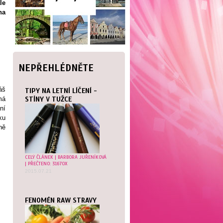
le
na
NEPŘEHLÉDNĚTE
áš
TIPY NA LETNÍ LÍČENÍ -
má
STÍNY V TUŽCE
ní
ku
ně
CELÝ ČLÁNEK
|
BARBORA JUŘENÍKOVÁ
| PŘEČTENO: 31670X
2015.07.21
FENOMÉN RAW STRAVY