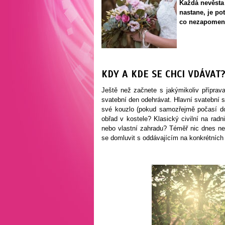
Každá nevěsta 
nastane, je po
co nezapomeno
KDY A KDE SE CHCI VDÁVAT
Ještě než začnete s jakýmikoliv přípra
svatební den odehrávat. Hlavní svatební s
své kouzlo (pokud samozřejmě počasí dov
obřad v kostele? Klasický civilní na radn
nebo vlastní zahradu? Téměř nic dnes nen
se domluvit s oddávajícím na konkrétních