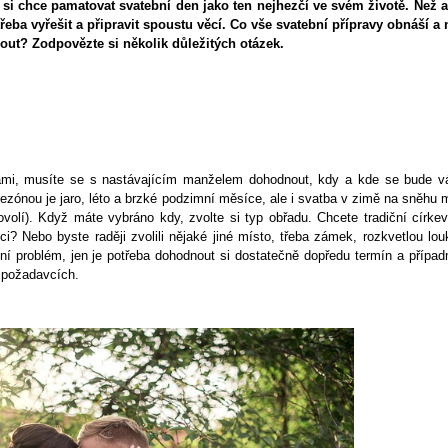
si chce pamatovat svatební den jako ten nejhezčí ve svém životě. Než a
třeba vyřešit a připravit spoustu věcí. Co vše svatební přípravy obnáší a 
ut? Zodpovězte si několik důležitých otázek.
?
vami, musíte se s nastávajícím manželem dohodnout, kdy a kde se bude v
ezónou je jaro, léto a brzké podzimní měsíce, ale i svatba v zimě na sněhu 
olí). Když máte vybráno kdy, zvolte si typ obřadu. Chcete tradiční církev
ici? Nebo byste raději zvolili nějaké jiné místo, třeba zámek, rozkvetlou lou
í problém, jen je potřeba dohodnout si dostatečně dopředu termín a případ
 požadavcích.