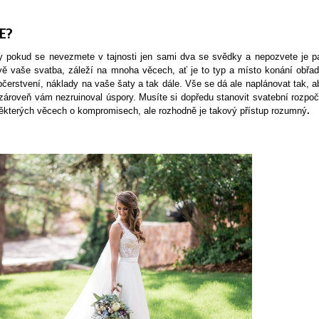
E?
edy pokud se nevezmete v tajnosti jen sami dva se svědky a nepozvete je p
vě vaše svatba, záleží na mnoha věcech, ať je to typ a místo konání obřad
bčerstvení, náklady na vaše šaty a tak dále. Vše se dá ale naplánovat tak, a
 zároveň vám nezruinoval úspory. Musíte si dopředu stanovit svatební rozpoč
 některých věcech o kompromisech, ale rozhodně je takový přístup rozumný
.