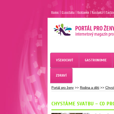
|
|
|
|
Home
O portálu
Reklama
Kontakt
Partn
MAGAZÍN PRO ŽENY
PORTÁL PRO ŽENY.CZ
VŠEHOCHUŤ
GASTRONOMIE
ZDRAVÍ
Portál pro ženy
>>
Rodina a děti
>>
Chyst
CHYSTÁME SVATBU – CO PR