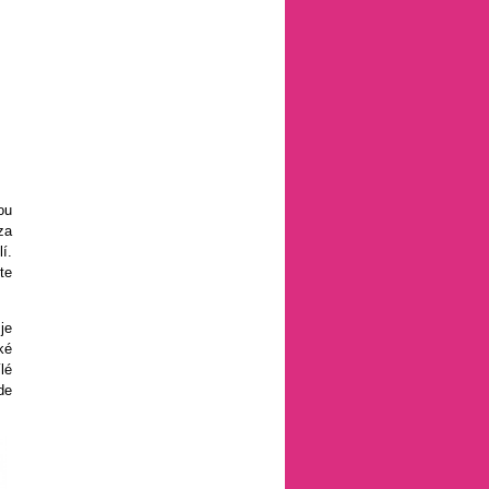
ou
za
í.
te
je
ké
lé
de