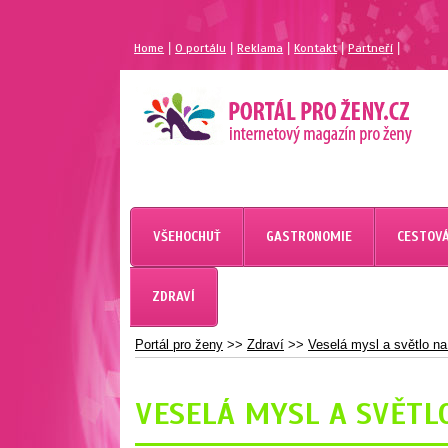
|
|
|
|
|
Home
O portálu
Reklama
Kontakt
Partneří
MAGAZÍN PRO ŽENY
PORTÁL PRO ŽENY.CZ
VŠEHOCHUŤ
GASTRONOMIE
CESTOVÁ
ZDRAVÍ
Portál pro ženy
>>
Zdraví
>>
Veselá mysl a světlo na
VESELÁ MYSL A SVĚTL