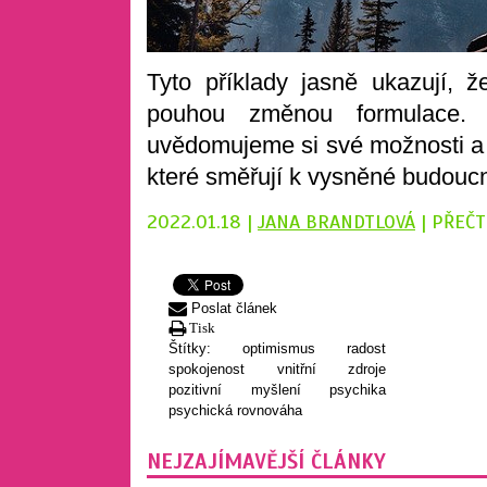
Tyto příklady jasně ukazují,
pouhou změnou formulace.
uvědomujeme si své možnosti a 
které směřují k vysněné budoucn
2022.01.18 |
JANA BRANDTLOVÁ
| PŘEČT
Poslat článek
Tisk
Štítky:
optimismus
radost
spokojenost
vnitřní zdroje
pozitivní myšlení
psychika
psychická rovnováha
NEJZAJÍMAVĚJŠÍ ČLÁNKY