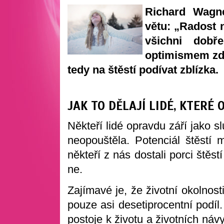
Richard Wagne
větu: „Radost 
všichni dobř
optimismem zda
tedy na štěstí podívat zblízka.
JAK TO DĚLAJÍ LIDÉ, KTERÉ
Někteří lidé opravdu září jako s
neopouštěla. Potenciál štěstí
někteří z nás dostali porci štěs
ne.
Zajímavé je, že životní okolnost
pouze asi desetiprocentní podíl.
postoje k životu a životních náv