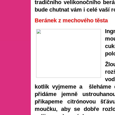
tradičního velikonočního berá
bude chutnat vám i celé vaší r
Beránek z mechového těsta
Ing
mo
cuk
pol
Žlo
roz
vod
kotlík vyjmeme a šleháme d
přidáme jemně ustrouhanou
přikapeme citrónovou šťá
moučku, aby se dobře rozlo