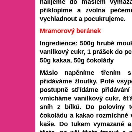
nalijeme do máslem vymaza
přiklopíme a zvolna peče
vychladnout a pocukrujeme.
Mramorový beránek
Ingredience: 500g hrubé mou
vanilkový cukr,
1 prášek do pe
50g kakaa,
50g čokolády
Máslo napěníme třením 
přidáváme žloutky. Poté vsy
postupn
ě střídáme přid
ávání
vmícháme vanilkový cukr, šť
sníh z bílků. Do poloviny 
čokoládu a kakao rozmíchné v
kaše. Do
tukem vymazané a 