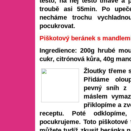
těsto, na něj těsto tmavé a
troubě asi 55min. Po upeč
necháme trochu vychladno
pocukrovat.
Piškotový beránek s mandlem
Ingredience: 200g hrubé mo
cukr,
citrónová kůra,
40g mand
Žloutky třeme
Přidáme olou
pevný sníh z 
máslem vymaza
při
klopíme a zv
receptu. Poté odklopíme
p
ocukrujeme. Toto piškotové 
můžete tudíž zkusit
beránka n