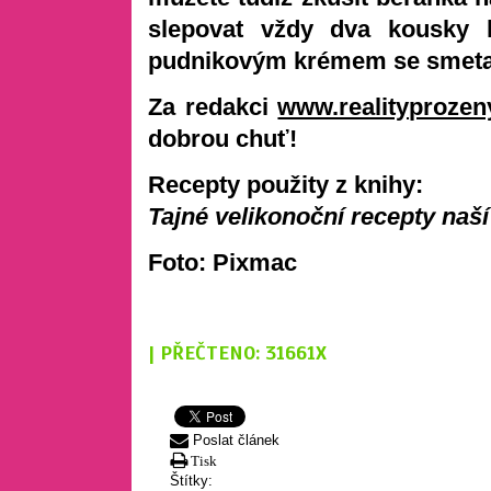
slepovat vždy dva kousky k
pudnikovým krémem se smetan
Za redakci
www.realityprozen
dobrou chuť!
Recepty použity z knihy:
Tajné velikonoční recepty naš
Foto: Pixmac
| PŘEČTENO: 31661X
Poslat článek
Tisk
Štítky: