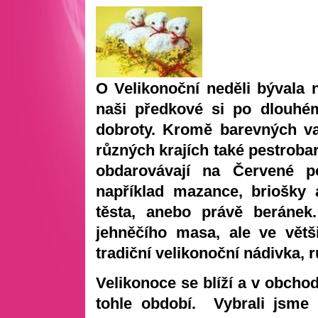
O Velikonoční neděli bývala 
naši předkové si po dlouhém
dobroty. Kromě barevných va
různých krajích také pestroba
obdarovávají na Červené po
například mazance, briošky 
těsta, anebo právě beránek
jehněčího masa, ale ve větš
tradiční velikonoční nádivka, 
Velikonoce se blíží a v obchod
tohle období. Vybrali jsme 