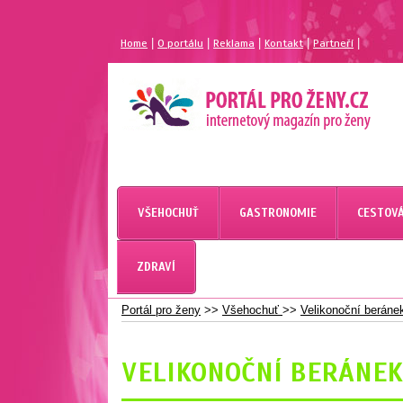
|
|
|
|
|
Home
O portálu
Reklama
Kontakt
Partneří
MAGAZÍN PRO ŽENY
PORTÁL PRO ŽENY.CZ
VŠEHOCHUŤ
GASTRONOMIE
CESTOVÁ
PORTÁL PRO ŽENY
ZDRAVÍ
Portál pro ženy
>>
Všehochuť
>>
Velikonoční beráne
VELIKONOČNÍ BERÁNEK