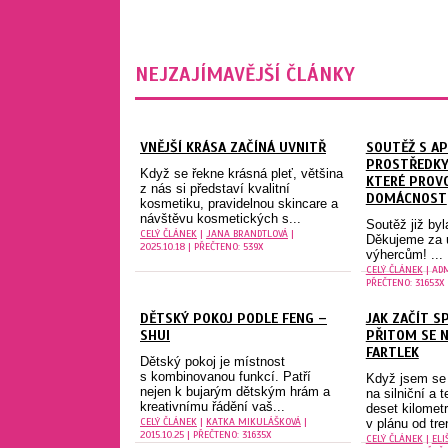
NEJZAJÍMAVĚJŠÍ ČLÁNKY
VNĚJŠÍ KRÁSA ZAČÍNÁ UVNITŘ
SOUTĚŽ S AP
PROSTŘEDKY
Když se řekne krásná pleť, většina
KTERÉ PROVO
z nás si představí kvalitní
DOMÁCNOST
kosmetiku, pravidelnou skincare a
návštěvu kosmetických s...
Soutěž již by
CELÝ ČLÁNEK
|
JANA BRANDTLOVÁ
|
Děkujeme za ú
2025.10.18 | PŘEČTENO: 539X
výhercům! ...
CELÝ ČLÁNEK
| ADM
PŘEČTENO: 31653X
DĚTSKÝ POKOJ PODLE FENG –
JAK ZAČÍT S
SHUI
PŘITOM SE NE
FARTLEK
Dětský pokoj je místnost
s kombinovanou funkcí. Patří
Když jsem se 
nejen k bujarým dětským hrám a
na silniční a 
kreativnímu řádění vaš...
deset kilomet
CELÝ ČLÁNEK
|
KATKA MIKULÁŠKOVÁ
|
v plánu od tren
2015.10.25 | PŘEČTENO: 31635X
CELÝ ČLÁNEK
|
ELI