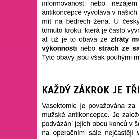
informovanost nebo nezáje
antikoncepce vyvolává v našich 
mít na bedrech žena. U česk
tomuto kroku, která je často vy
ať už je to obava ze
ztráty m
výkonnosti
nebo
strach ze s
Tyto obavy jsou však pouhými m
KAŽDÝ ZÁKROK JE T
Vasektomie je považována za
mužské antikoncepce. Je založ
podvázání jejich obou konců v š
na operačním sále nejčastěji
v