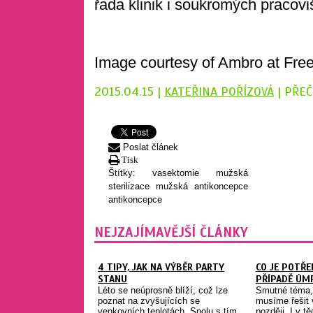
řada klinik i soukromých pracovi
Image courtesy of Ambro at Free
2015.04.15 |
KATEŘINA POŘÍZOVÁ
| PŘEČ
Poslat článek
Tisk
Štítky:
vasektomie
mužská
sterilizace
mužská antikoncepce
antikoncepce
NEJZAJÍMAVĚJŠÍ ČLÁNKY
4 TIPY, JAK NA VÝBĚR PARTY
CO JE POTŘE
STANU
PŘÍPADĚ ÚMR
Léto se neúprosně blíží, což lze
Smutné téma, 
poznat na zvyšujících se
musíme řešit 
venkovních teplotách. Spolu s tím
později. I v t