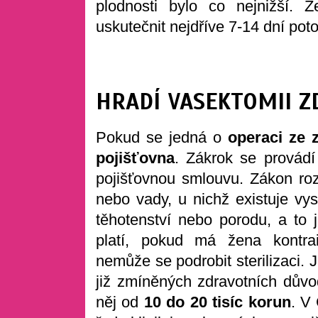
plodnosti bylo co nejnižší.
uskutečnit nejdříve 7-14 dní pot
HRADÍ VASEKTOMII Z
Pokud se jedná o
operaci ze 
pojišťovna
. Zákrok se provádí
pojišťovnou smlouvu. Zákon ro
nebo vady, u nichž existuje vys
těhotenství nebo porodu, a to 
platí, pokud má žena kontrai
nemůže se podrobit sterilizaci. 
již zmíněných zdravotních dův
něj od
10 do 20 tisíc korun
. V