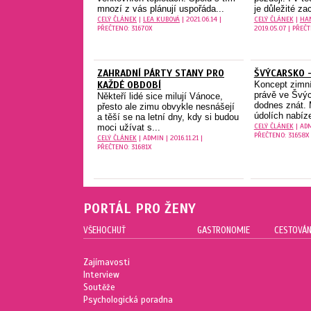
mnozí z vás plánují uspořáda...
je důležité zac
CELÝ ČLÁNEK
|
LEA KUBOVÁ
| 2021.06.14 |
CELÝ ČLÁNEK
|
HA
PŘEČTENO: 31670X
2019.05.07 | PŘEČ
ZAHRADNÍ PÁRTY STANY PRO
ŠVÝCARSKO –
KAŽDÉ OBDOBÍ
Koncept zimní
právě ve Švýc
Někteří lidé sice milují Vánoce,
dodnes znát. 
přesto ale zimu obvykle nesnášejí
údolích nabíze
a těší se na letní dny, kdy si budou
CELÝ ČLÁNEK
| ADM
moci užívat s...
PŘEČTENO: 31658X
CELÝ ČLÁNEK
| ADMIN | 2016.11.21 |
PŘEČTENO: 31681X
PORTÁL PRO ŽENY
VŠEHOCHUŤ
GASTRONOMIE
CESTOVÁN
Zajímavosti
Interview
Soutěže
Psychologická poradna