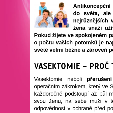
Antikoncepční p
do světa, al
nejrůznějších 
žena snaží už
Pokud žijete ve spokojeném p
o počtu vašich potomků je nap
světě velmi běžné a zároveň p
VASEKTOMIE – PROČ
Vasektomie neboli
přerušen
operačním zákrokem, který ve S
každoročně podstoupí až půl m
svou ženu, na sebe muži v tě
odpovědnost v ochraně před po