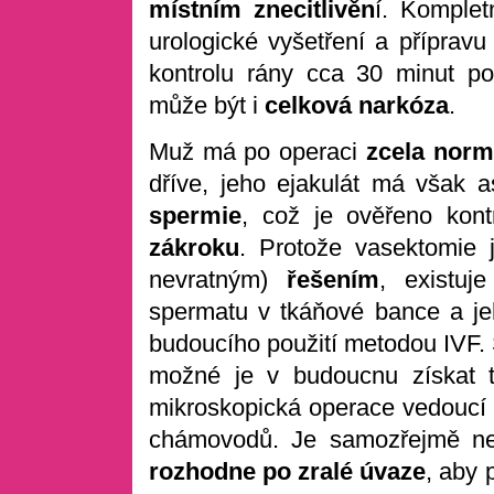
místním znecitlivěn
í. Komplet
urologické vyšetření a přípravu
kontrolu rány cca 30 minut po
může být i
celková narkóza
.
Muž má po operaci
zcela normá
dříve, jeho ejakulát má však
spermie
, což je ověřeno kon
zákroku
. Protože vasektomie
nevratným)
řešením
, existuj
spermatu v tkáňové bance a je
budoucího použití metodou IVF. 
možné je v budoucnu získat t
mikroskopická operace vedoucí 
chámovodů. Je samozřejmě ne
rozhodne po
zralé úvaze
, aby 