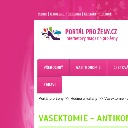
|
|
|
|
|
Home
O portálu
Reklama
Kontakt
Partneří
MAGAZÍN PRO ŽENY
PORTÁL PRO ŽENY.CZ
VŠEHOCHUŤ
GASTRONOMIE
CESTOVÁ
ZDRAVÍ
Portál pro ženy
>>
Rodina a vztahy
>>
Vasektomie - 
VASEKTOMIE - ANTIK