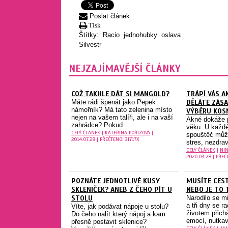
Poslat článek
Tisk
Štítky:
Racio
jednohubky
oslava
Silvestr
NEJZAJÍMAVĚJŠÍ ČLÁNKY
COŽ TAKHLE DÁT SI MANGOLD?
TRÁPÍ VÁS A
Máte rádi špenát jako Pepek
DĚLÁTE ZÁSA
námořník? Má tato zelenina místo
VÝBĚRU KOS
nejen na vašem talíři, ale i na vaší
Akné dokáže p
zahrádce? Pokud ...
věku. U každé
CELÝ ČLÁNEK
|
KATEŘINA POŘÍZOVÁ
|
spouštěč může
2014.07.28 | PŘEČTENO: 31717X
stres, nezdrav
CELÝ ČLÁNEK
|
NIN
2020.04.28 | PŘEČ
POZNÁTE JEDNOTLIVÉ KUSY
MUSÍTE CES
SKLENIČEK? ANEB Z ČEHO PÍT U
NEBO JE TO 
STOLU
Narodilo se m
a tři dny se r
Víte, jak podávat nápoje u stolu?
životem přich
Do čeho nalít který nápoj a kam
emocí, nutkavě
přesně postavit sklenice?