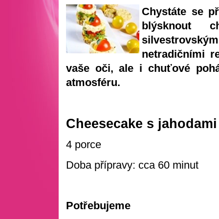
Chystáte se př
blýsknout c
silvestrovsk
netradičními r
vaše oči, ale i chuťové poh
atmosféru.
Cheesecake s jahodami
4 porce
Doba přípravy: cca 60 minut
Potřebujeme