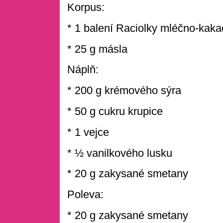
Korpus:
* 1 balení Raciolky mléčno-kak
* 25 g másla
Náplň:
* 200 g krémového sýra
* 50 g cukru krupice
* 1 vejce
* ½ vanilkového lusku
* 20 g zakysané smetany
Poleva:
* 20 g zakysané smetany