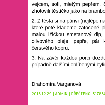
vejcem, solí, mletým pepřem
zhotovili těstíčko jako na brambo
2. Z těsta si na pánvi (nejlépe 
které poté klademe zatočené p
malou lžičkou smetanový dip,
olivového oleje, pepře, pár
čerstvého kopru.
3. Na závěr každou porci dozdo
případně dalšími oblíbenými byl
Drahomíra Varganová
2013.12.29 | ADMIN | PŘEČTENO: 31783