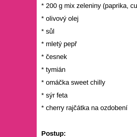
* 200 g mix zeleniny (paprika, cuk
* olivový olej
* sůl
* mletý pepř
* česnek
* tymián
* omáčka sweet chilly
* sýr feta
* cherry rajčátka na ozdobení
Postup: