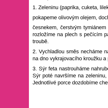
1. Zeleninu (paprika, cuketa, lil
pokapeme olivovým olejem, doch
česnekem, čerstvým tymiánem 
rozložíme na plech s pečícím pa
troubě.
2. Vychladlou směs necháme na
na dno vykrajovacího kroužku a
3. Sýr feta nastrouháme nahrub
Sýr poté navršíme na zeleninu, 
Jednotlivé porce dozdobíme cher