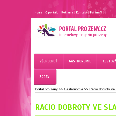
|
|
|
|
|
Home
O portálu
Reklama
Kontakt
Partneří
MAGAZÍN PRO ŽENY
PORTÁL PRO ŽENY.CZ
VŠEHOCHUŤ
GASTRONOMIE
CESTOVÁ
ZDRAVÍ
Portál pro ženy
>>
Gastronomie
>>
Racio dobroty ve
RACIO DOBROTY VE SL