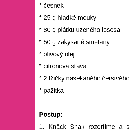
* česnek
* 25 g hladké mouky
* 80 g plátků uzeného lososa
* 50 g zakysané smetany
* olivový olej
* citronová šťáva
* 2 lžičky nasekaného čerstvého
* pažitka
Postup:
1. Knäck Snak rozdrtíme a 