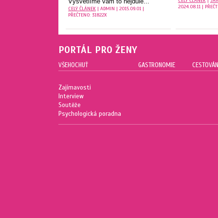
CELÝ ČLÁNEK
|
JA
Vysvětlíme vám to nejdůle...
2024.08.11 | PŘEČ
CELÝ ČLÁNEK
| ADMIN | 2015.09.01 |
PŘEČTENO: 31822X
PORTÁL PRO ŽENY
VŠEHOCHUŤ
GASTRONOMIE
CESTOVÁN
Zajímavosti
Interview
Soutěže
Psychologická poradna