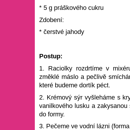
* 5 g práškového cukru
Zdobení:
* čerstvé jahody
Postup:
1. Raciolky rozdrtíme v mixé
změklé máslo a pečlivě smíchá
které budeme dortík péct.
2. Krémový sýr vyšleháme s kr
vanilkového lusku a zakysanou
do formy.
3. Pečeme ve vodní lázni (forma 