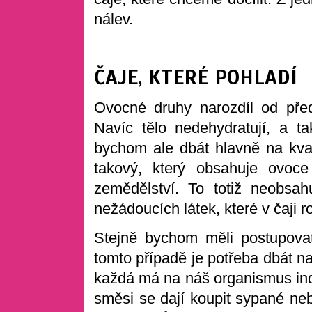
nálev.
ČAJE, KTERÉ POHLADÍ
Ovocné druhy narozdíl od pře
Navíc tělo nedehydratují, a t
bychom ale dbát hlavně na kval
takový, který obsahuje ovoc
zemědělství. To totiž neobsah
nežádoucích látek, které v čaji 
Stejně bychom měli postupovat
tomto případě je potřeba dbát na
každá má na náš organismus indi
směsi se dají koupit sypané neb