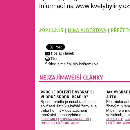
informací na
www.kvetybyliny.cz
2021.12.13 |
NINA ALBERTOVÁ
| PŘEČTEN
Poslat článek
Tisk
Štítky:
zima
čaj
bio
květomluva
NEJZAJÍMAVĚJŠÍ ČLÁNKY
PROČ JE DŮLEŽITÉ VYBRAT SI
JAK VYBRAT 
VHODNÉ SPODNÍ PRÁDLO?
AUTO
Spodní prádlo je nenahraditelnou
Elektrická aut
součástí šatníku každé ženy a je
žhavým hitem 
třeba ho mít v dostatečném
Mluvíme o mo
množství. Jeho výběrem a...
vozidlech, s ni
CELÝ ČLÁNEK
|
MARTINA LIMBERGOVÁ
|
CELÝ ČLÁNEK
|
NIN
2014.07.11 | PŘEČTENO: 31784X
| PŘEČTENO: 31870