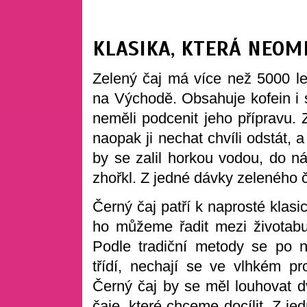
KLASIKA, KTERÁ NEOM
Zelený čaj má více než 5000 let
na Východě. Obsahuje kofein i
neměli podcenit jeho přípravu. 
naopak ji nechat chvíli odstát, 
by se zalil horkou vodou, do nál
zhořkl. Z jedné dávky zeleného ča
Černý čaj patří k naprosté klasic
ho můžeme řadit mezi životabu
Podle tradiční metody se po n
třídí, nechají se ve vlhkém pr
Černý čaj by se měl louhovat dv
čaje, které chceme docílit. Z j