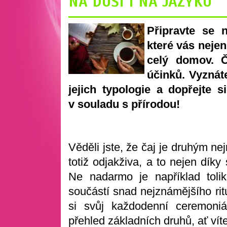
NA DUŠI I NA JAZYKU
Připravte se 
které vás nejen
celý domov. 
účinků. Vyznát
jejich typologie a dopřejte s
v souladu s přírodou!
Věděli jste, že čaj je druhým n
totiž odjakživa, a to nejen díky
Ne nadarmo je například toli
součástí snad nejznámějšího rit
si svůj každodenní ceremoni
přehled základních druhů, ať víte