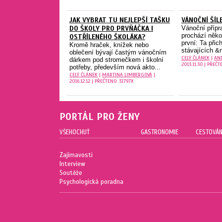
JAK VYBRAT TU NEJLEPŠÍ TAŠKU
VÁNOČNÍ ŠÍL
DO ŠKOLY PRO PRVŇÁČKA I
Vánoční přípr
prochází něko
OSTŘÍLENÉHO ŠKOLÁKA?
první: Ta přic
Kromě hraček, knížek nebo
stávajících &
oblečení bývají častým vánočním
CELÝ ČLÁNEK
|
AN
dárkem pod stromečkem i školní
2013.11.30 | PŘEČT
potřeby, především nová akto...
CELÝ ČLÁNEK
|
MARTINA LIMBERGOVÁ
|
2016.12.12 | PŘEČTENO: 31797X
PORTÁL PRO ŽENY
VŠEHOCHUŤ
GASTRONOMIE
CESTOVÁN
Zajímavosti
Interview
Soutěže
Psychologická poradna