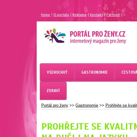
|
|
|
|
|
Home
O portálu
Reklama
Kontakt
Partneří
MAGAZÍN PRO ŽENY
PORTÁL PRO ŽENY.CZ
VŠEHOCHUŤ
GASTRONOMIE
CESTOVÁ
ZDRAVÍ
Portál pro ženy
>>
Gastronomie
>>
Prohřejte se kval
PROHŘEJTE SE KVALIT