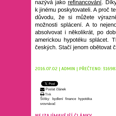
nazývá jako
refinancování
. Dík
k jinému poskytovateli. A proč 
důvodu, že si můžete výrazně
možnosti splácení. A to nejen
absolvovat i několikrát, po dob
americkou hypotéku splácet. Tím
českých. Stačí jenom obětovat 
2016.07.02 | ADMIN | PŘEČTENO: 31698
Poslat článek
Tisk
Štítky:
bydlení
finance
hypotéka
srovnávač