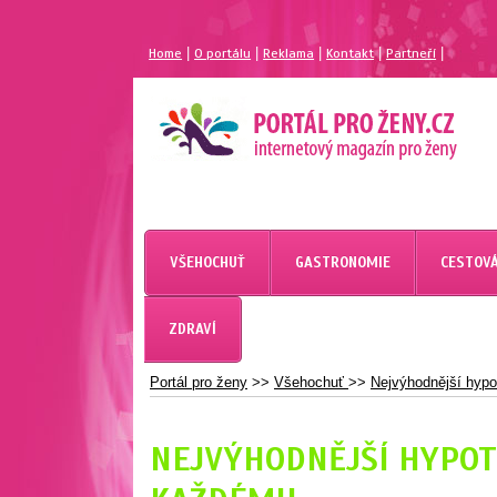
|
|
|
|
|
Home
O portálu
Reklama
Kontakt
Partneří
MAGAZÍN PRO ŽENY
PORTÁL PRO ŽENY.CZ
VŠEHOCHUŤ
GASTRONOMIE
CESTOVÁ
ZDRAVÍ
Portál pro ženy
>>
Všehochuť
>>
Nejvýhodnější hyp
NEJVÝHODNĚJŠÍ HYPO