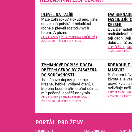
NEJZAJÍMAVĚJŠÍ ČLÁNKY
PLEVEL NA TALÍŘI
EVA BERNAD
Máte zahrádku? Pokud ano, jistě
FASCINUJÍCÍ
se jako já potýkáte několikrát
KRESEB
ročně s pleveli roztodivných
Eva Bernadett
forem. A přizne...
realistických 
CELÝ ČLÁNEK
|
MGR. MARTINA FABŠIČOVÁ
|
tají dech. Její
2015.08.01 | PŘEČTENO: 31634X
dobu a s úžas
CELÝ ČLÁNEK
|
MA
2021.03.05 | PŘEČ
TYMIÁNOVÉ DOPISY. POCTA
KDE KOUPIT 
OBĚTEM GENOCIDY ZASAZENÁ
MASIVU?
DO SOUČASNOSTI
Spánkem tráví
života a je v
Tymiánové dopisy je zkraje
právě kvalita
krásné, hebké, voňavé čtení, u
ovlivňuje naši 
kterého budete přímo před očima
CELÝ ČLÁNEK
|
MA
mít pečené jehněčí na tymiá...
2016.08.18 | PŘEČ
CELÝ ČLÁNEK
|
RENATA PETŘÍČKOVÁ
|
2016.06.20 | PŘEČTENO: 31628X
PORTÁL PRO ŽENY
VŠEHOCHUŤ
GASTRONOMIE
CESTOVÁN