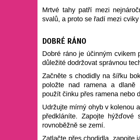
Mrtvé tahy patří mezi nejnáročn
svalů, a proto se řadí mezi cvi
DOBRÉ RÁNO
Dobré ráno je účinným cvikem pr
důležité dodržovat správnou tech
Začněte s chodidly na šířku bok
položte nad ramena a dlaně s
použít činku přes ramena nebo d
Udržujte mírný ohyb v kolenou a
předkláníte. Zapojte hýžďové 
rovnoběžně se zemí.
Zatlačte přes chodidla, zapojte 