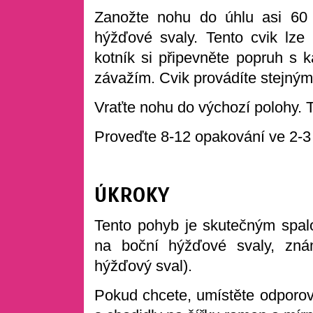
Zanožte nohu do úhlu asi 60
hýžďové svaly. Tento cvik lze 
kotník si připevněte popruh s k
závažím. Cvik provádíte stejný
Vraťte nohu do výchozí polohy. 
Proveďte 8-12 opakování ve 2-3
ÚKROKY
Tento pohyb je skutečným spa
na boční hýžďové svaly, zná
hýžďový sval).
Pokud chcete, umístěte odporo