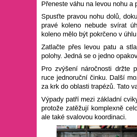
Přeneste váhu na levou nohu a p
Spusťte pravou nohu dolů, dok
pravé koleno nebude svírat ú
koleno mělo být pokrčeno v úhlu
Zatlačte přes levou patu a stla
polohy. Jedná se o jedno opakov
Pro zvýšení náročnosti držte 
ruce jednoruční činku. Další mo
za krk do oblasti trapézů. Tato va
Výpady patří mezi základní cvi
protože zatěžují komplexně celo
ale také svalovou koordinaci.