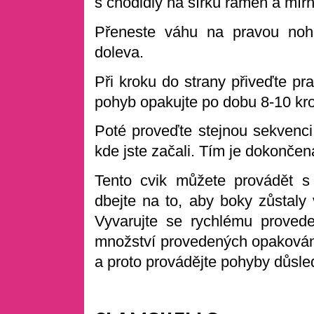
s chodidly na šířku ramen a mír
Přeneste váhu na pravou noh
doleva.
Při kroku do strany přiveďte pr
pohyb opakujte po dobu 8-10 kr
Poté proveďte stejnou sekvenci
kde jste začali. Tím je dokončen
Tento cvik můžete provádět 
dbejte na to, aby boky zůstaly
Vyvarujte se rychlému provede
množství provedených opakování.
a proto provádějte pohyby důsl