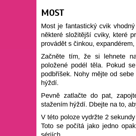
MOST
Most je fantastický cvik vhod
některé složitější cviky, které
provádět s činkou, expandérem, 
Začněte tím, že si lehnete 
položené podél těla. Pokud se 
podbříšek. Nohy mějte od sebe 
hýždí.
Pevně zatlačte do pat, zapoj
stažením hýždí. Dbejte na to, ab
V této poloze vydržte 2 sekundy
Toto se počítá jako jedno opa
sériích.