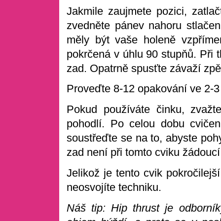
Jakmile zaujmete pozici, zatla
zvedněte pánev nahoru stlače
měly být vaše holeně vzpříme
pokrčená v úhlu 90 stupňů. Při 
zad. Opatrně spusťte závaží zpě
Proveďte 8-12 opakování ve 2-3 
Pokud používáte činku, zvažte
pohodlí. Po celou dobu cvičení
soustřeďte se na to, abyste poh
zad není při tomto cviku žádoucí
Jelikož je tento cvik pokročilejš
neosvojíte techniku.
Náš tip: Hip thrust je odborník