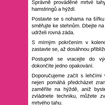
Správně prováděné mrtvé tahy
hamstringů a hýždí.
Postavte se s nohama na šířku 
směřujte ke stehnům. Dbejte na to
udrželi rovná záda.
S mírným pokrčením v koleno
zastavte se, až dosáhnou přibliž
Postupně se vracejte do vý
dokončíte jedno opakování.
Doporučujeme začít s lehčími v
nejen pomáhá předcházet zraně
zaměříte na hýždě, aniž byst
zvládnete techniku, můžete z
mrtvého tahu.