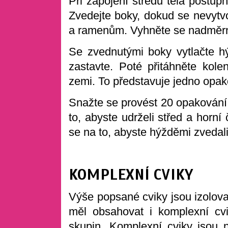
Při zapojení středu těla postu
Zvedejte boky, dokud se nevytv
a ramenům. Vyhněte se nadměr
Se zvednutými boky vytlačte 
zastavte. Poté přitáhněte kol
zemi. To představuje jedno opak
Snažte se provést 20 opakování.
to, abyste udrželi střed a horn
se na to, abyste hýžděmi zvedali
KOMPLEXNÍ CVIKY
Výše popsané cviky jsou izolova
měl obsahovat i komplexní cvik
skupin. Komplexní cviky jsou ná