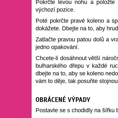
Pokrčte levou nohu a položte 
výchozí pozice.
Poté pokrčte pravé koleno a spu
dokážete. Dbejte na to, aby hru
Zatlačte pravou patou dolů a vr
jedno opakování.
Chcete-li dosáhnout větší nároč
bulharského dřepu v každé ruce
dbejte na to, aby se koleno ned
vám to děje, tak posuňte stojno
OBRÁCENÉ VÝPADY
Postavte se s chodidly na šířku