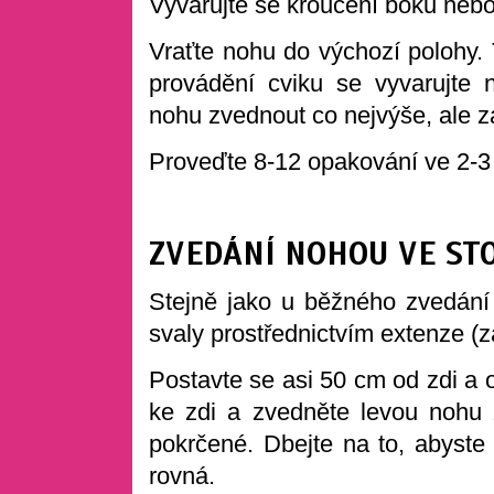
Vyvarujte se kroucení boků neb
Vraťte nohu do výchozí polohy. 
provádění cviku se vyvarujte
nohu zvednout co nejvýše, ale z
Proveďte 8-12 opakování ve 2-3
ZVEDÁNÍ NOHOU VE ST
Stejně jako u běžného zvedání 
svaly prostřednictvím extenze (z
Postavte se asi 50 cm od zdi a 
ke zdi a zvedněte levou nohu
pokrčené. Dbejte na to, abyste 
rovná.