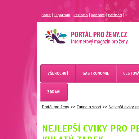
|
|
|
|
|
Home
O portálu
Reklama
Kontakt
Partneří
MAGAZÍN PRO ŽENY
PORTÁL PRO ŽENY.CZ
VŠEHOCHUŤ
GASTRONOMIE
CESTOVÁ
ZDRAVÍ
Portál pro ženy
>>
Tanec a sport
>>
Nejlepší cviky p
NEJLEPŠÍ CVIKY PRO P