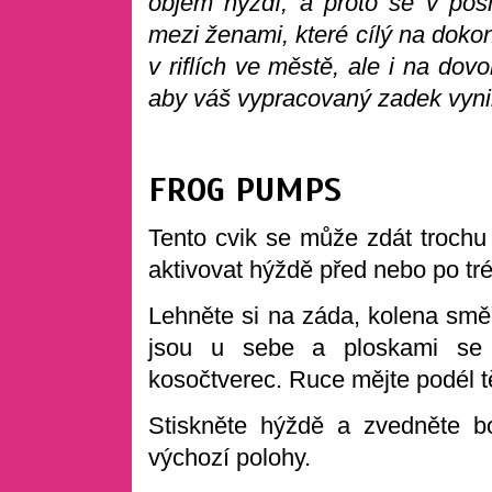
objem hýždí, a proto se v pos
mezi ženami, které cílý na doko
v riflích ve městě, ale i na dov
aby váš vypracovaný zadek vyni
FROG PUMPS
Tento cvik se může zdát trochu l
aktivovat hýždě před nebo po tr
Lehněte si na záda, kolena směř
jsou u sebe a ploskami se d
kosočtverec. Ruce mějte podél t
Stiskněte hýždě a zvedněte b
výchozí polohy.