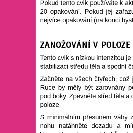
Pokud tento cvik používáte k ak
20 opakování. Pokud jej zařazu
nejvíce opakování (na konci byste
ZANOŽOVÁNÍ V POLOZE
Tento cvik s nízkou intenzitou j
stabilizaci středu těla a spodní 
Začněte na všech čtyřech, což 
Ruce by měly být zarovnány p
pod boky. Zpevněte střed těla a d
poloze.
S minimálním přesunem váhy z
nohu natáhněte dozadu a mír