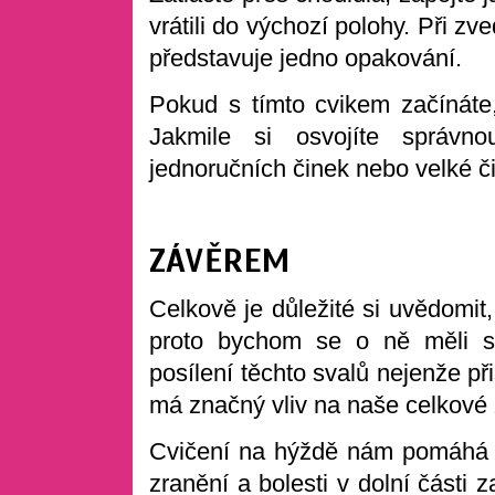
vrátili do výchozí polohy. Při z
představuje jedno opakování.
Pokud s tímto cvikem začínáte, 
Jakmile si osvojíte správno
jednoručních činek nebo velké či
ZÁVĚREM
Celkově je důležité si uvědomit,
proto bychom se o ně měli st
posílení těchto svalů nejenže př
má značný vliv na naše celkové 
Cvičení na hýždě nám pomáhá ud
zranění a bolesti v dolní části 