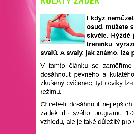
KULATÝ ZADEK
I když nemůžete
osud, můžete s
skvěle. Hýždě j
tréninku výraz
svalů. A svaly, jak známo, lze 
V tomto článku se zaměříme 
dosáhnout pevného a kulatého
zkušený cvičenec, tyto cviky lz
režimu.
Chcete-li dosáhnout nejlepších
zadek do svého programu 1-2
vzhledu, ale je také důležitý pro