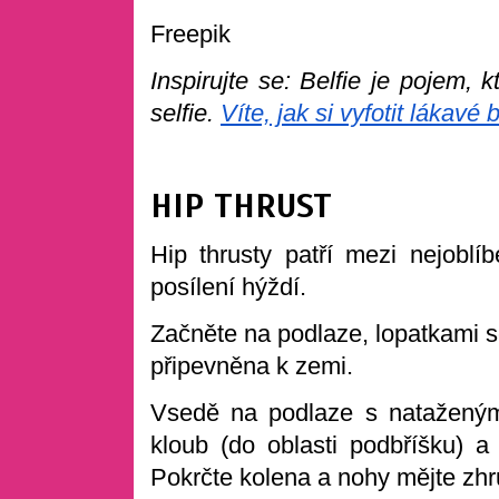
Image by ka
Freepik
Inspirujte se: Belfie je pojem, 
selfie.
Víte, jak si vyfotit lákavé 
HIP THRUST
Hip thrusty patří mezi nejoblíb
posílení hýždí.
Začněte na podlaze, lopatkami se
připevněna k zemi.
Vsedě na podlaze s nataženým
kloub (do oblasti podbříšku) a 
Pokrčte kolena a nohy mějte zhr