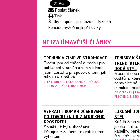
Poslat článek
Tisk
Štítky:
sport
posilování
fyzická
kondice
hýždě
nejlepší cviky
NEJZAJÍMAVĚJŠÍ ČLÁNKY
TRÉNINK V ZIMĚ VE STROMOVCE
TENISKY K Š
Trochu pro odlehčení a trochu pro
TREND, KTER
ochlazení v současných vedrech
DODÁ STYL
jsem zařadila příspěvek o tom, jak
Moderní doba 
trénuju v zimě ve...
outfitům, kter
CELÝ ČLÁNEK
|
ELIŠKA ANNA KUBIČKOVÁ
|
nemyslitelné.
2014.07.20 | PŘEČTENO: 31600X
minulosti nosil
CELÝ ČLÁNEK
|
LEA
PŘEČTENO: 31839X
VYHRAJTE ROMÁN OČAROVANÁ,
LUXUSNÍ DOP
POUTAVOU KNIHU Z AFRICKÉHO
STYL
PROSTŘEDÍ
Každá žena si
jiného – ať už
Soutěž již byla ukončena.
kabelky, peně
Děkujeme za účast a gratulujeme
A stejně tak s
výhercům! ...