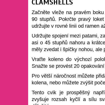
CLAMSHELLS
Začněte vleže na pravém boku
90 stupňů. Pokrčte pravý loket
udržujte v rovné linii od ramen a
Udržujte spojení mezi patami, z
asi o 45 stupňů nahoru a krátce
měly zvedat i špičky nohou, ale 
Vraťte koleno do výchozí polo
Snažte se provést 20 opakování
Pro větší náročnost můžete přid
kolena, nebo můžete zvýšit počet
Tento cvik je prospěšný např
zvyšuje rozsah kyčlí a sílu sv