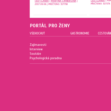
CELÝ ČLÁNEK
| ADM
CELÝ ČLÁNEK
|
MARTINA LIMBERGOVÁ
|
PŘEČTENO: 31737X
2017.09.06 | PŘEČTENO: 31779X
PORTÁL PRO ŽENY
VŠEHOCHUŤ
GASTRONOMIE
CESTOVÁN
Zajímavosti
Interview
Soutěže
Psychologická poradna