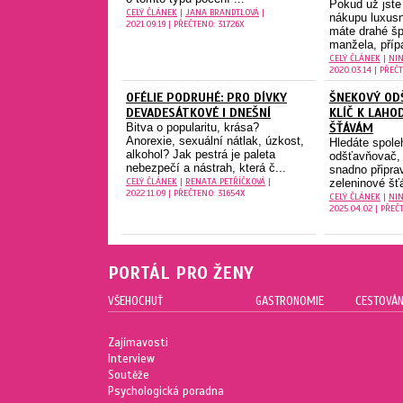
Pokud už jste
CELÝ ČLÁNEK
|
JANA BRANDTLOVÁ
|
nákupu luxusn
2021.09.19 | PŘEČTENO: 31726X
máte drahé špe
manžela, příp
CELÝ ČLÁNEK
|
NIN
2020.03.14 | PŘEČ
OFÉLIE PODRUHÉ: PRO DÍVKY
ŠNEKOVÝ OD
DEVADESÁTKOVÉ I DNEŠNÍ
KLÍČ K LAH
Bitva o popularitu, krása?
ŠŤÁVÁM
Anorexie, sexuální nátlak, úzkost,
Hledáte spole
alkohol? Jak pestrá je paleta
odšťavňovač,
nebezpečí a nástrah, která č...
snadno připra
CELÝ ČLÁNEK
|
RENATA PETŘÍČKOVÁ
|
zeleninové šťá
2022.11.09 | PŘEČTENO: 31654X
CELÝ ČLÁNEK
|
NIN
2025.04.02 | PŘEČ
PORTÁL PRO ŽENY
VŠEHOCHUŤ
GASTRONOMIE
CESTOVÁN
Zajímavosti
Interview
Soutěže
Psychologická poradna