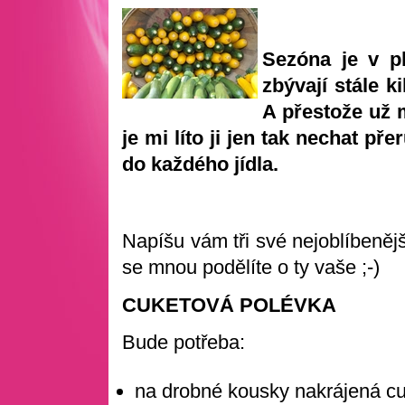
Sezóna je v p
zbývají stále ki
A přestože už m
je mi líto ji jen tak nechat př
do každého jídla.
Napíšu vám tři své nejoblíbeněj
se mnou podělíte o ty vaše ;-)
CUKETOVÁ POLÉVKA
Bude potřeba:
na drobné kousky nakrájená c