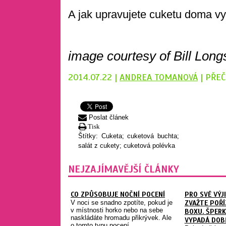
A jak upravujete cuketu doma v
image courtesy of Bill Long
2014.07.22 |
ANDREA TOMANOVÁ
| PŘEČ
Poslat článek
Tisk
Štítky:
Cuketa; cuketová buchta;
salát z cukety; cuketová polévka
NEJZAJÍMAVĚJŠÍ ČLÁNKY
CO ZPŮSOBUJE NOČNÍ POCENÍ
PRO SVÉ VÝJ
V noci se snadno zpotíte, pokud je
ZVAŽTE POŘÍ
v místnosti horko nebo na sebe
BOXU. ŠPERK
naskládáte hromadu přikrývek. Ale
VYPADÁ DOB
o tomto typu pocení ...