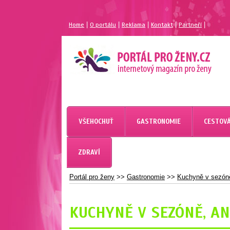
|
|
|
|
|
Home
O portálu
Reklama
Kontakt
Partneří
MAGAZÍN PRO ŽENY
PORTÁL PRO ŽENY.CZ
VŠEHOCHUŤ
GASTRONOMIE
CESTOVÁ
ZDRAVÍ
Portál pro ženy
>>
Gastronomie
>>
Kuchyně v sezón
KUCHYNĚ V SEZÓNĚ, A