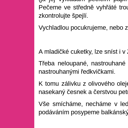
Pečeme ve středně vyhřáté troub
zkontrolujte špejlí.
Vychladlou pocukrujeme, nebo z
A mladičké cuketky, lze sníst i v
Třeba neloupané, nastrouhané 
nastrouhanými ředkvičkami.
K tomu zálivku z olivového oleje
nasekaný česnek a čerstvou pet
Vše smícháme, necháme v ledn
podáváním posypeme balkáns