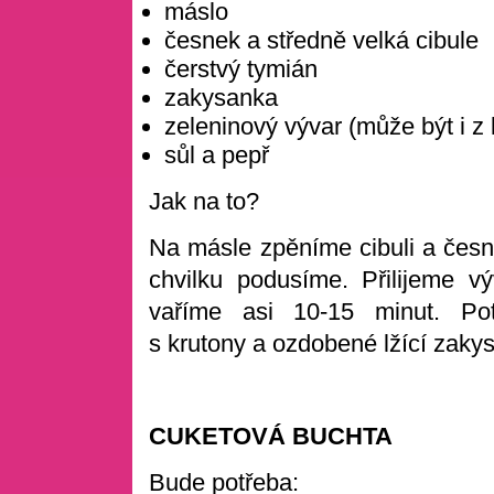
máslo
česnek a středně velká cibule
čerstvý tymián
zakysanka
zeleninový vývar (může být i z 
sůl a pepř
Jak na to?
Na másle zpěníme cibuli a česn
chvilku podusíme. Přilijeme 
vaříme asi 10-15 minut. Po
s krutony a ozdobené lžící zaky
CUKETOVÁ BUCHTA
Bude potřeba: