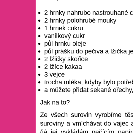
2 hrnky nahrubo nastrouhané 
2 hrnky polohrubé mouky
1 hrnek cukru
vanilkový cukr
půl hrnku oleje
půl prášku do pečiva a lžička j
2 lžičky skořice
2 lžíce kakaa
3 vejce
trocha mléka, kdyby bylo potřeb
a můžete přidat sekané ořechy
Jak na to?
Ze všech surovin vyrobíme tě
suroviny a vmíchávat do vajec 
(já jej vykládám pečícím papí