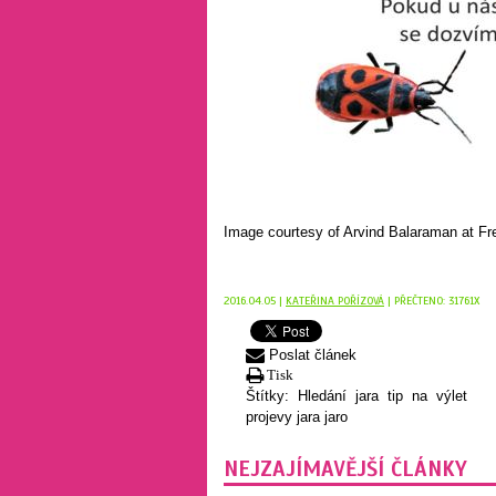
Image courtesy of Arvind Balaraman at Fr
2016.04.05 |
KATEŘINA POŘÍZOVÁ
| PŘEČTENO: 31761X
Poslat článek
Tisk
Štítky:
Hledání jara
tip na výlet
projevy jara
jaro
NEJZAJÍMAVĚJŠÍ ČLÁNKY