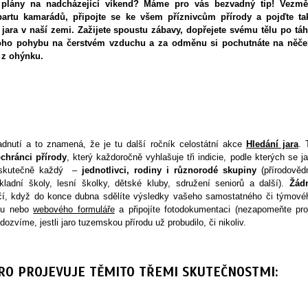
 plány na nadcházející víkend? Máme pro vás bezvadný tip! Vezmě
artu kamarádů, připojte se ke všem příznivcům přírody a pojďte ta
 jara v naší zemi. Zažijete spoustu zábavy, dopřejete svému tělu po táh
toho pohybu na čerstvém vzduchu a za odměnu si pochutnáte na něč
z ohýnku.
dnutí a to znamená, že je tu další ročník celostátní akce
Hledání jara
. 
chránci přírody
, který každoročně vyhlašuje tři indicie, podle kterých se ja
t skutečně každý –
jednotlivci, rodiny i různorodé skupiny
(přírodověd
ákladní školy, lesní školky, dětské kluby, sdružení seniorů a další).
Žád
čí, když do konce dubna sdělíte výsledky vašeho samostatného či týmové
ilu nebo
webového formuláře
a připojíte fotodokumentaci (nezapomeňte pro
 dozvíme, jestli jaro tuzemskou přírodu už probudilo, či nikoliv.
RO PROJEVUJE TĚMITO TŘEMI SKUTEČNOSTMI: