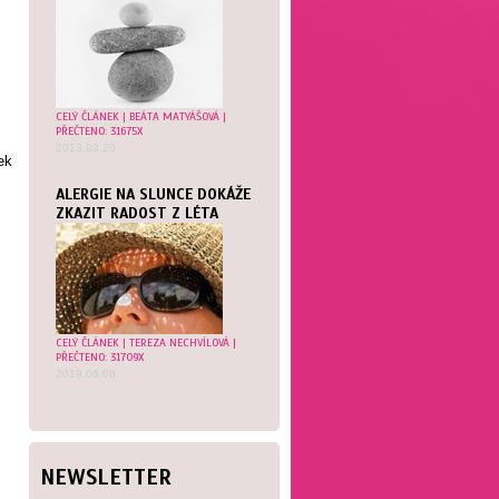
CELÝ ČLÁNEK
|
BEÁTA MATYÁŠOVÁ
|
PŘEČTENO: 31675X
2013.03.20
ek
ALERGIE NA SLUNCE DOKÁŽE
ZKAZIT RADOST Z LÉTA
CELÝ ČLÁNEK
|
TEREZA NECHVÍLOVÁ
|
PŘEČTENO: 31709X
2019.06.08
NEWSLETTER