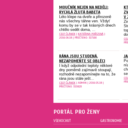
MOUČNÍK NEJEN NA NEDĚLI:
KT
RYCHLÁ ŽLUTÁ BABETA
ZV
Léto klepe na dveře a přirozeně
V 
nás všechny táhne ven. Vždyť
Zi
komu by se v tak krásných dnech
St
chtělo sedět doma, ...
to
CELÝ ČLÁNEK
|
KATEŘINA POŘÍZOVÁ
|
do
2016.06.18 | PŘEČTENO: 31716X
CE
PŘE
RÁNA JSOU STUDENÁ.
JA
NEZAPOMEŇTE SE OBLÉCI
Po
ní
I když odpolední teploty některé
ch
dny poměrně zajímavě stoupají,
se
rozhodně nezapomínejte na to, že
CE
rána jsou stále ješt...
PŘE
CELÝ ČLÁNEK
| ADMIN | 2016.05.18 |
PŘEČTENO: 31582X
PORTÁL PRO ŽENY
VŠEHOCHUŤ
GASTRONOMIE