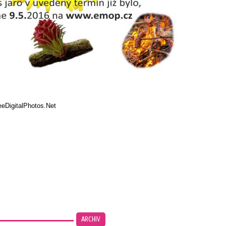
eeDigitalPhotos.Net
ARCHIV