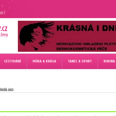
|
eří
CESTOVÁNÍ
MÓDA A KRÁSA
TANEC A SPORT
RODINA
ledá jaro