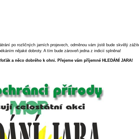
átrání po rozličných jarních projevech, odměnou vám jistě bude skvělý zážit
áním nějaké dobroty. A tím bude zároveň jedna z indicií splněna!
foťák a něco dobrého k ohni. Přejeme vám příjemné HLEDÁNÍ JARA!