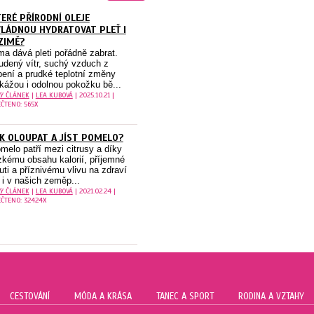
ERÉ PŘÍRODNÍ OLEJE
LÁDNOU HYDRATOVAT PLEŤ I
ZIMĚ?
ma dává pleti pořádně zabrat.
udený vítr, suchý vzduch z
pení a prudké teplotní změny
kážou i odolnou pokožku bě...
LÝ ČLÁNEK
|
LEA KUBOVÁ
| 2025.10.21 |
ČTENO: 565X
K OLOUPAT A JÍST POMELO?
melo patří mezi citrusy a díky
zkému obsahu kalorií, příjemné
uti a příznivému vlivu na zdraví
 i v našich zeměp...
LÝ ČLÁNEK
|
LEA KUBOVÁ
| 2021.02.24 |
ČTENO: 32424X
CESTOVÁNÍ
MÓDA A KRÁSA
TANEC A SPORT
RODINA A VZTAHY