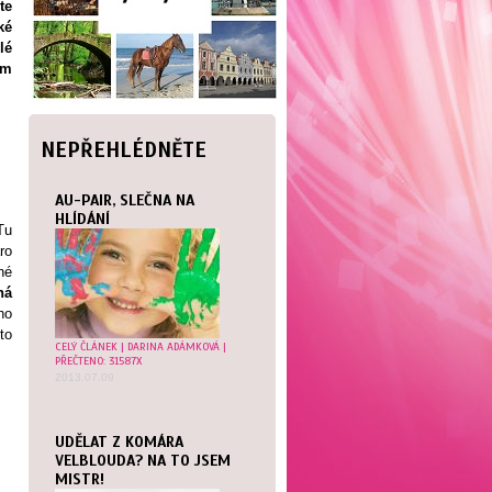
te
ké
lé
em
NEPŘEHLÉDNĚTE
AU-PAIR, SLEČNA NA
HLÍDÁNÍ
Tu
ro
né
ná
ho
to
CELÝ ČLÁNEK
|
DARINA ADÁMKOVÁ
|
PŘEČTENO: 31587X
2013.07.09
UDĚLAT Z KOMÁRA
VELBLOUDA? NA TO JSEM
MISTR!