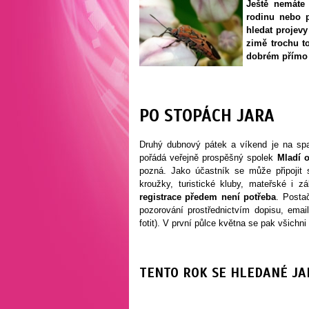
Ještě nemáte
rodinu nebo p
hledat projevy
zimě trochu 
dobrém přímo 
PO STOPÁCH JARA
Druhý dubnový pátek a víkend je na spa
pořádá veřejně prospěšný spolek
Mladí o
pozná. Jako účastník se může připoji
kroužky, turistické kluby, mateřské i z
registrace předem není potřeba
. Posta
pozorování prostřednictvím dopisu, ema
fotit). V první půlce května se pak všichni
TENTO ROK SE HLEDANÉ JA