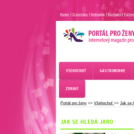
|
|
|
|
Home
O portálu
Reklama
Kontakt
Partn
MAGAZÍN PRO ŽENY
PORTÁL PRO ŽENY.CZ
VŠEHOCHUŤ
GASTRONOMIE
ZDRAVÍ
Portál pro ženy
>>
Všehochuť
>>
Jak se h
JAK SE HLEDÁ JARO