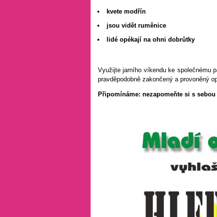
kvete modřín
jsou vidět ruměnice
lidé opékají na ohni dobrůtky
Využijte jarního víkendu ke společnému p
pravděpodobně zakončený a provoněný opék
Připomínáme: nezapomeňte si s sebou 