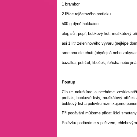
1 brambor
2 lžíce rajčatového protlaku
500 g dýně hokkaido
olej, sůl, pepř, bobkový list, muškátový o
asi 1 litr zeleninového vývaru (nejlépe do
smetana dle chuti (obyčejná nebo zakysa
bazalka, petržel, libeček, řeřicha nebo jin
Postup
Cibule nakrájíme a necháme zesklovatět
protlak, bobkové listy, muškátový oříšek
bobkový list a polévku rozmixujeme pono
Při podávání můžeme přidat lžíci smetany 
Polévku podáváme s pečivem, chlebovým