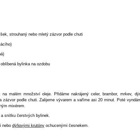
říšek, strouhaný nebo mletý zázvor podle chuti
mácího)
ná)
á oblíbená bylinka na ozdobu
 na malém množství oleje. Přidáme nakrájený celer, brambor, mrkev, dýn
 a zázvor podle chuti. Zalijeme vývarem a vaříme asi 20 minut. Poté vyndá
rným mixérem.
a snítku čerstvých bylinek.
i nebo
dýňovými krutóny
ochucenými česnekem.