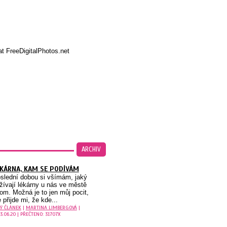
at FreeDigitalPhotos.net
ARCHIV
KÁRNA, KAM SE PODÍVÁM
slední dobou si všímám, jaký
žívají lékárny u nás ve městě
om. Možná je to jen můj pocit,
e přijde mi, že kde...
LÝ ČLÁNEK
|
MARTINA LIMBERGOVÁ
|
3.06.20 | PŘEČTENO: 31707X