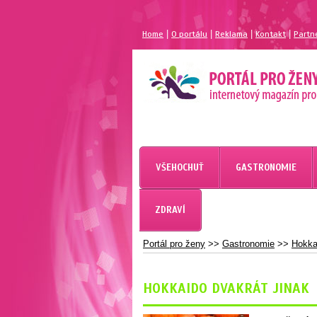
|
|
|
|
Home
O portálu
Reklama
Kontakt
Partn
MAGAZÍN PRO ŽENY
PORTÁL PRO ŽENY.CZ
VŠEHOCHUŤ
GASTRONOMIE
ZDRAVÍ
Portál pro ženy
>>
Gastronomie
>>
Hokkai
HOKKAIDO DVAKRÁT JINAK