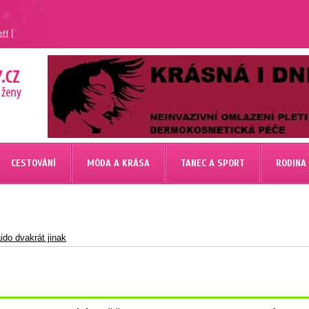
|
eří
CESTOVÁNÍ
MÓDA A KRÁSA
TANEC A SPORT
RODINA
do dvakrát jinak