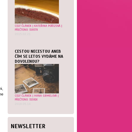
CELÝ ČLÁNEK
|
KATEŘINA POŘÍZOVÁ
|
PŘEČTENO: 31937X
2015.02.21
CESTOU NECESTOU ANEB
ČÍM SE LETOS VYDÁME NA
DOVOLENOU?
i,
me
CELÝ ČLÁNEK
|
HANA GRMELOVÁ
|
PŘEČTENO: 31591X
2019.05.14
NEWSLETTER