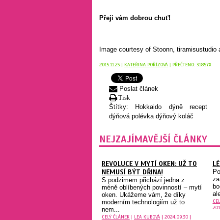
Přeji vám dobrou chuť!
Image courtesy of Stoonn, tiramisustudio 
2015.11.25 |
KATEŘINA POŘÍZOVÁ
| PŘEČTENO: 31857X
Poslat článek
Tisk
Štítky:
Hokkaido
dýně
recept
dýňová polévka
dýňový koláč
NEJZAJÍMAVĚJŠÍ ČLÁNKY
REVOLUCE V MYTÍ OKEN: UŽ TO
LÉ
NEMUSÍ BÝT DŘINA!
Po
za
S podzimem přichází jedna z
bo
méně oblíbených povinností – mytí
al
oken. Ukážeme vám, že díky
CE
moderním technologiím už to
201
nem...
CELÝ ČLÁNEK
|
LEA KUBOVÁ
| 2024.09.30 |