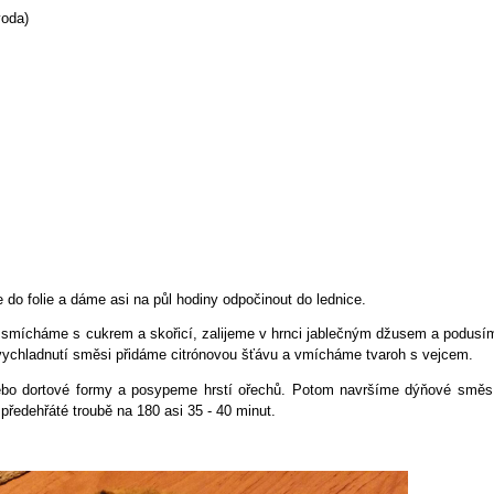
voda)
 do folie a dáme asi na půl hodiny odpočinout do lednice.
, smícháme s cukrem a skořicí, zalijeme v hrnci jablečným džusem a podusí
ychladnutí směsi přidáme citrónovou šťávu a vmícháme tvaroh s vejcem.
ebo dortové formy a posypeme hrstí ořechů. Potom navršíme dýňové směs
ředehřáté troubě na 180 asi 35 - 40 minut.