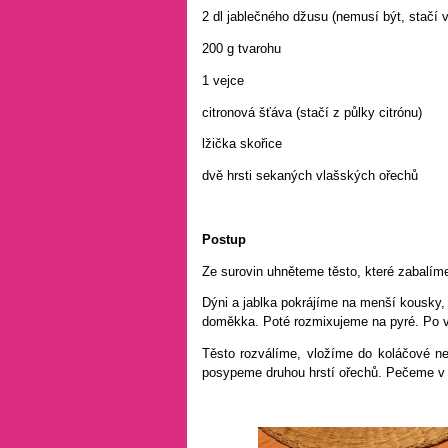
2 dl jablečného džusu (nemusí být, stačí 
200 g tvarohu
1 vejce
citronová šťáva (stačí z půlky citrónu)
lžička skořice
dvě hrsti sekaných vlašských ořechů
Postup
Ze surovin uhněteme těsto, které zabalíme
Dýni a jablka pokrájíme na menší kousky
doměkka. Poté rozmixujeme na pyré. Po v
Těsto rozválíme, vložíme do koláčové n
posypeme druhou hrstí ořechů. Pečeme v p