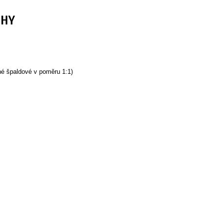
CHY
né špaldové v poměru 1:1)