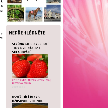
 k
 a
mu
NEPŘEHLÉDNĚTE
 v
ze
SEZÓNA JAHOD VRCHOLÍ –
TIPY PRO NÁKUP I
SKLADOVÁNÍ
CELÝ ČLÁNEK
|
TEREZA NECHVÍLOVÁ
|
PŘEČTENO: 31693X
2019.06.19
OSVĚŽUJÍCÍ ŘEZY S
DŽUSOVOU POLEVOU