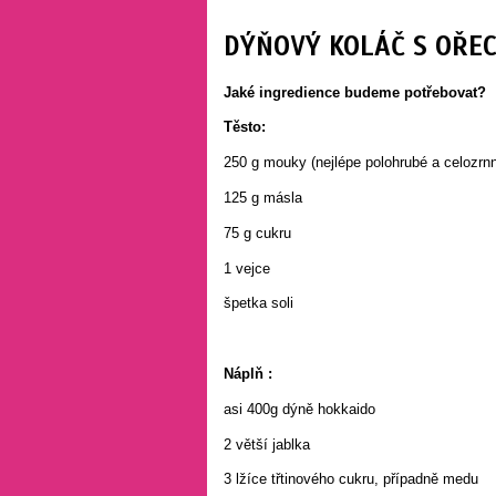
DÝŇOVÝ KOLÁČ S OŘE
Jaké ingredience budeme potřebovat?
Těsto:
250 g mouky (nejlépe polohrubé a celozrn
125 g másla
75 g cukru
1 vejce
špetka soli
Náplň :
asi 400g dýně hokkaido
2 větší jablka
3 lžíce třtinového cukru, případně medu