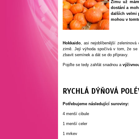
Zimu už máme 
dostání a moh
dalších velmi
mohou v tomto
Hokkaido
, asi nejoblíbenější zeleninov
zimě. Její výhoda spočívá v tom, že s
zbavit semínek a dát se do přípravy.
Pojďte se tedy zahřát snadnou a
výživno
RYCHLÁ DÝŇOVÁ POLÉ
Potřebujeme následující suroviny:
4 menší cibule
1 menší celer
1 mrkev