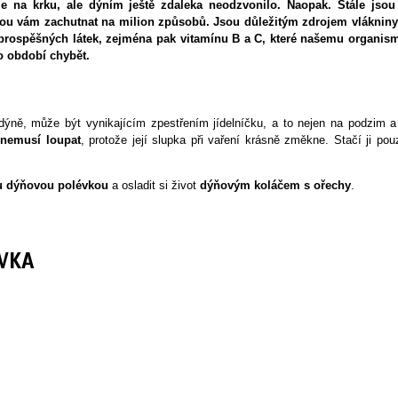
na krku, ale dýním ještě zdaleka neodzvonilo. Naopak. Stále jsou
ou vám zachutnat na milion způsobů. Jsou důležitým zdrojem vlákniny
 prospěšných látek, zejména pak vitamínu B a C, které našemu organis
 období chybět.
á dýně, může být vynikajícím zpestřením jídelníčku, a to nejen na podzim a
e
nemusí loupat
, protože její slupka při vaření krásně změkne. Stačí ji pou
u dýňovou polévkou
a osladit si život
dýňovým koláčem s ořechy
.
VKA