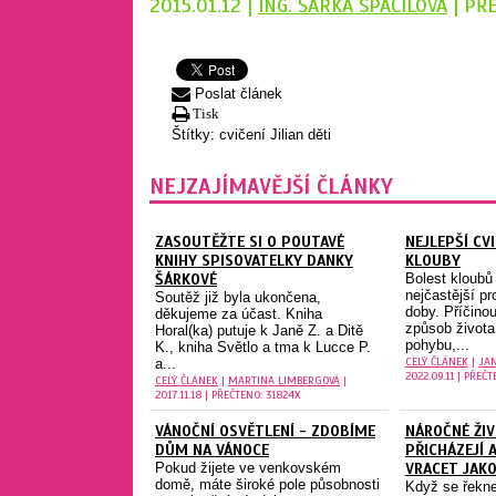
2015.01.12 |
ING. ŠÁRKA SPÁČILOVÁ
| PŘ
Poslat článek
Tisk
Štítky:
cvičení
Jilian
děti
NEJZAJÍMAVĚJŠÍ ČLÁNKY
ZASOUTĚŽTE SI O POUTAVÉ
NEJLEPŠÍ CV
KNIHY SPISOVATELKY DANKY
KLOUBY
ŠÁRKOVÉ
Bolest kloubů 
nejčastější p
Soutěž již byla ukončena,
doby. Příčino
děkujeme za účast. Kniha
způsob života
Horal(ka) putuje k Janě Z. a Ditě
pohybu,...
K., kniha Světlo a tma k Lucce P.
CELÝ ČLÁNEK
|
JA
a...
2022.09.11 | PŘEČ
CELÝ ČLÁNEK
|
MARTINA LIMBERGOVÁ
|
2017.11.18 | PŘEČTENO: 31824X
VÁNOČNÍ OSVĚTLENÍ - ZDOBÍME
NÁROČNÉ ŽIV
DŮM NA VÁNOCE
PŘICHÁZEJÍ 
Pokud žijete ve venkovském
VRACET JAK
domě, máte široké pole působnosti
Když se řekne