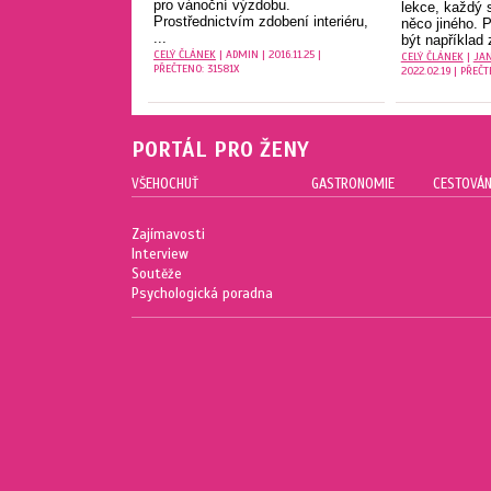
pro vánoční výzdobu.
lekce, každý 
Prostřednictvím zdobení interiéru,
něco jiného. 
...
být například z
CELÝ ČLÁNEK
| ADMIN | 2016.11.25 |
CELÝ ČLÁNEK
|
JA
PŘEČTENO: 31581X
2022.02.19 | PŘEČT
PORTÁL PRO ŽENY
VŠEHOCHUŤ
GASTRONOMIE
CESTOVÁN
Zajímavosti
Interview
Soutěže
Psychologická poradna