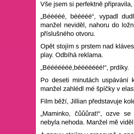
Vše jsem si perfektně připravila,
„Bééééé, bééééé“, vypadl dud
manžel neviděl, nahoru do lož
příslušného otvoru.
Opět stojím s prstem nad kláves
play. Odbíhá reklama.
„Bééééééé,bééééééé!“, prdíky.
Po deseti minutách uspávání k
manžel zahlédl mé špíčky v ela
Film běží, Jillian představuje ko
„Maminko, čůůůrat!“, ozve se
nebyla nehoda. Manžel mě viděl u