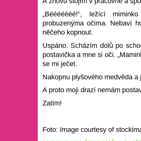
A znovu stojím v pracovně a sp
„Bééééééé!“, ležící mimin
probuzenýma očima. Nebaví ho
něčeho kopnout.
Uspáno. Scházím dolů po schod
postavička a mne si oči. „Mamink
se mi ječet.
Nakopnu plyšového medvěda a jdu
A proto moji drazí nemám posta
Zatím!
Foto: Image courtesy of stockim