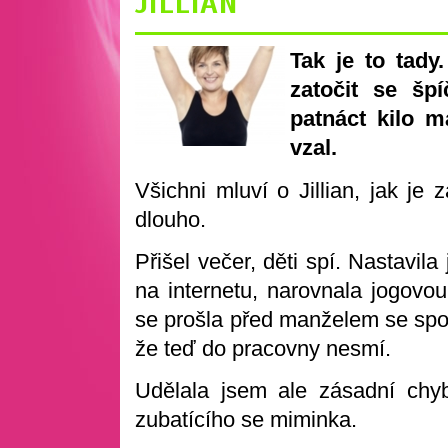
JILLIAN
Tak je to tady
zatočit se šp
patnáct kilo m
vzal.
Všichni mluví o Jillian, jak je
dlouho.
Přišel večer, děti spí. Nastavila
na internetu, narovnala jogovou
se prošla před manželem se spo
že teď do pracovny nesmí.
Udělala jsem ale zásadní chy
zubatícího se miminka.