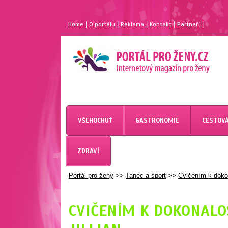
|
|
|
|
|
Home
O portálu
Reklama
Kontakt
Partneří
MAGAZÍN PRO ŽENY
PORTÁL PRO ŽENY.CZ
VŠEHOCHUŤ
GASTRONOMIE
CESTOVÁ
ZDRAVÍ
Portál pro ženy
>>
Tanec a sport
>>
Cvičením k dokon
CVIČENÍM K DOKONALOS