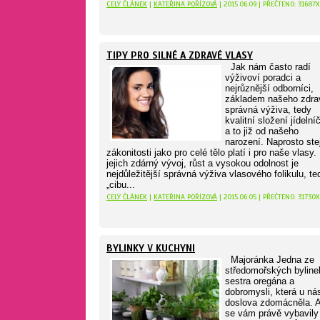
CELÝ ČLÁNEK
|
KATEŘINA POŘÍZOVÁ
| 2015.06.09 | PŘEČTENO: 31687X
TIPY PRO SILNÉ A ZDRAVÉ VLASY
Jak nám často radí
výživoví poradci a
nejrůznější odborníci,
základem našeho zdrav
správná výživa, tedy
kvalitní složení jídelní
a to již od našeho
narození. Naprosto ste
zákonitosti jako pro celé tělo platí i pro naše vlasy.
jejich zdárný vývoj, růst a vysokou odolnost je
nejdůležitější správná výživa vlasového folikulu, te
„cibu...
CELÝ ČLÁNEK
|
KATEŘINA POŘÍZOVÁ
| 2015.06.05 | PŘEČTENO: 31730X
BYLINKY V KUCHYNI
Majoránka Jedna ze
středomořských byline
sestra oregána a
dobromysli, která u ná
doslova zdomácněla. A
se vám právě vybavily