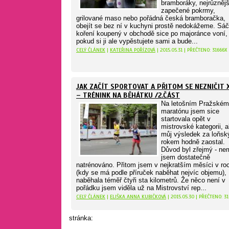
bramboráky, nejrůznějš
zapečené pokrmy,
grilované maso nebo pořádná česká bramboračka,
obejít se bez ní v kuchyni prostě nedokážeme. Sá
koření koupený v obchodě sice po majoránce voní,
pokud si ji ale vypěstujete sami a bude...
CELÝ ČLÁNEK
|
KATEŘINA POŘÍZOVÁ
| 2015.05.31 | PŘEČTENO: 31666X
JAK ZAČÍT SPORTOVAT A PŘITOM SE NEZNIČIT 
– TRÉNINK NA BĚHÁTKU /2.ČÁST
Na letošním Pražském
maratónu jsem sice
startovala opět v
mistrovské kategorii, a
můj výsledek za loňs
rokem hodně zaostal.
Důvod byl zřejmý - ne
jsem dostatečně
natrénováno. Přitom jsem v nejkratším měsíci v ro
(kdy se má podle příruček naběhat nejvíc objemu),
naběhala téměř čtyři sta kilometrů. Že něco není v
pořádku jsem viděla už na Mistrovství rep...
CELÝ ČLÁNEK
|
ELIŠKA ANNA KUBIČKOVÁ
| 2015.05.30 | PŘEČTENO: 31
stránka: