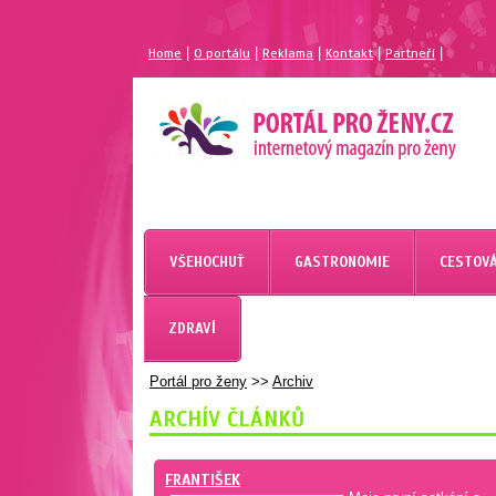
|
|
|
|
|
Home
O portálu
Reklama
Kontakt
Partneří
MAGAZÍN PRO ŽENY
PORTÁL PRO ŽENY.CZ
VŠEHOCHUŤ
GASTRONOMIE
CESTOVÁ
ZDRAVÍ
Portál pro ženy
>>
Archiv
ARCHÍV ČLÁNKŮ
FRANTIŠEK