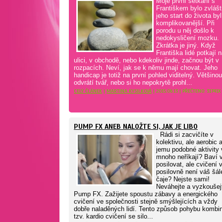
Moje první setkání s
Františkem bylo zvlášt
jeho start do života byl
komplikovanější. Při
porodu u něj došlo k
nedokysličení mozku.
Zkrátka je jiný. Když
Františka lidé potkají 
ulici, v obchodě, nebo kdekoliv jinde, začnou být v
rozpacích. Neví, jak se k němu mají chovat. Jeho
handicap je totiž na první pohled viditelný. Většinou
odvrátí tvář, nebo si ho nepokrytě prohl...
CELÝ ČLÁNEK
|
MARTINA KYSILKOVÁ
| 2015.06.13 | PŘEČTENO: 31741X
PUMP FX ANEB NALOŽTE SI, JAK JE LIBO
Rádi si zacvičíte v
kolektivu, ale aerobic 
jemu podobné aktivity
mnoho neříkají? Baví 
posilovat, ale cvičení 
posilovně není váš šál
čaje? Nejste sami!
Neváhejte a vyzkoušej
Pump FX. Zažijete spoustu zábavy a energického
cvičení ve společnosti stejně smýšlejících a vždy
dobře naladěných lidí. Tento způsob pohybu kombi
tzv. kardio cvičení se silo...