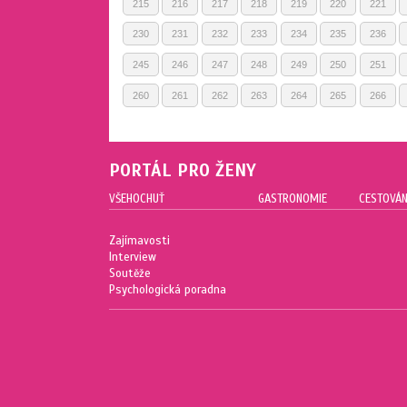
215
216
217
218
219
220
221
230
231
232
233
234
235
236
245
246
247
248
249
250
251
260
261
262
263
264
265
266
PORTÁL PRO ŽENY
VŠEHOCHUŤ
GASTRONOMIE
CESTOVÁN
Zajímavosti
Interview
Soutěže
Psychologická poradna