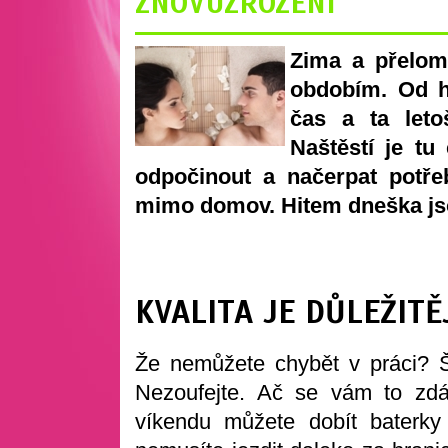
ZNOVUZROZENÍ
Zima a přelom
obdobím. Od hl
čas a ta leto
Naštěstí je tu
odpočinout a načerpat potřeb
mimo domov. Hitem dneška jso
KVALITA JE DŮLEŽITĚ
Že nemůžete chybět v práci? Še
Nezoufejte. Ač se vám to zd
víkendu můžete dobít baterky