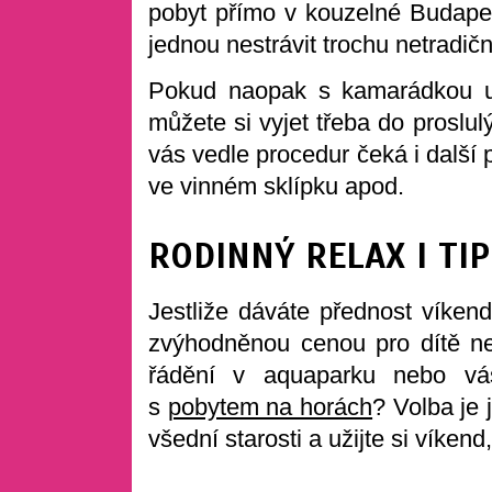
pobyt přímo v kouzelné Budapešt
jednou nestrávit trochu netradi
Pokud naopak s kamarádkou už
můžete si vyjet třeba do proslu
vás vedle procedur čeká i další
ve vinném sklípku apod.
RODINNÝ RELAX I TI
Jestliže dáváte přednost víkend
zvýhodněnou cenou pro dítě ne
řádění v aquaparku nebo vás
s
pobytem na horách
? Volba je
všední starosti a užijte si víken