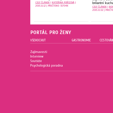
CELÝ ČLÁNEK
|
KATEŘINA POŘÍZOVÁ
|
brilantní kucha
2015.11.12 | PŘEČTENO: 31704X
CELÝ ČLÁNEK
|
REN
2015.11.02 | PŘEČT
PORTÁL PRO ŽENY
VŠEHOCHUŤ
GASTRONOMIE
CESTOVÁN
Zajímavosti
Interview
Soutěže
Psychologická poradna