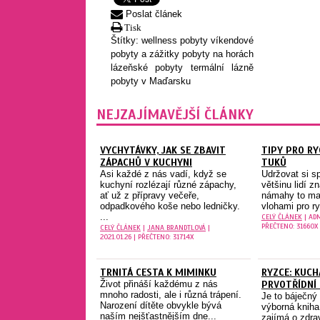
Poslat článek
Tisk
Štítky:
wellness pobyty
víkendové
pobyty a zážitky
pobyty na horách
lázeňské pobyty
termální lázně
pobyty v Maďarsku
NEJZAJÍMAVĚJŠÍ ČLÁNKY
VYCHYTÁVKY, JAK SE ZBAVIT
TIPY PRO RY
ZÁPACHŮ V KUCHYNI
TUKŮ
Asi každé z nás vadí, když se
Udržovat si s
kuchyní rozlézají různé zápachy,
většinu lidí z
ať už z přípravy večeře,
námahy to maj
odpadkového koše nebo ledničky.
vlohami pro ry
...
CELÝ ČLÁNEK
| ADM
PŘEČTENO: 31660X
CELÝ ČLÁNEK
|
JANA BRANDTLOVÁ
|
2021.01.26 | PŘEČTENO: 31714X
TRNITÁ CESTA K MIMINKU
RYZCE: KUCH
Život přináší každému z nás
PRVOTŘÍDNÍ 
mnoho radosti, ale i různá trápení.
Je to báječný
Narození dítěte obvykle bývá
výborná kniha
naším nejšťastnějším dne...
zajímá o zdra