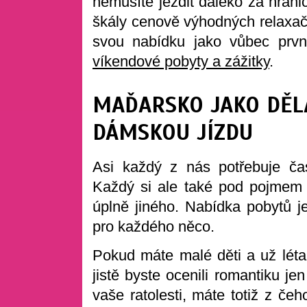
nemusíte jezdit daleko za hrani
škály cenově výhodných relaxač
svou nabídku jako vůbec prvn
víkendové pobyty a zážitky
.
MAĎARSKO JAKO DĚL
DÁMSKOU JÍZDU
Asi každý z nás potřebuje ča
Každý si ale také pod pojmem 
úplně jiného. Nabídka pobytů j
pro každého něco.
Pokud máte malé děti a už léta 
jistě byste ocenili romantiku je
vaše ratolesti, máte totiž z če