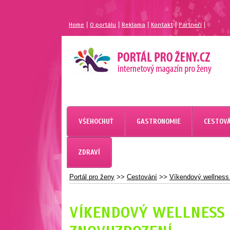
|
|
|
|
|
Home
O portálu
Reklama
Kontakt
Partneří
MAGAZÍN PRO ŽENY
PORTÁL PRO ŽENY.CZ
VŠEHOCHUŤ
GASTRONOMIE
CESTOVÁ
ZDRAVÍ
Portál pro ženy
>>
Cestování
>>
Víkendový wellness 
VÍKENDOVÝ WELLNESS 