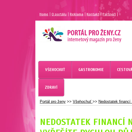
|
|
|
|
|
Home
O portálu
Reklama
Kontakt
Partneří
MAGAZÍN PRO ŽENY
PORTÁL PRO ŽENY.CZ
VŠEHOCHUŤ
GASTRONOMIE
CESTOVÁ
ZDRAVÍ
Portál pro ženy
>>
Všehochuť
>>
Nedostatek financí
NEDOSTATEK FINANCÍ 