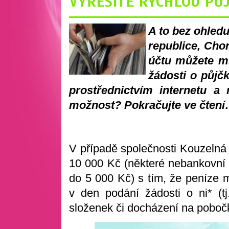
VYŘEŠÍTE RYCHLOU PŮ
A to bez ohledu
republice, Cho
účtu můžete mí
žádosti o půjčk
prostřednictvím internetu a 
možnost? Pokračujte ve čten
V případě společnosti Kouzelná 
10 000 Kč (některé nebankovní 
do 5 000 Kč) s tím, že peníze 
v den podání žádosti o ni* (tj
složenek či docházení na poboč