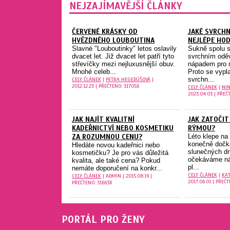
NEJZAJÍMAVĚJŠÍ ČLÁNKY
ČERVENÉ KRÁSKY OD
JAKÉ SVRCHN
HVĚZDNÉHO LOUBOUTINA
NEJLÉPE HOD
Slavné "Louboutinky" letos oslavily
Sukně spolu 
dvacet let. Již dvacet let patří tyto
svrchním odě
střevíčky mezi nejluxusnější obuv.
nápadem pro m
Mnohé celeb...
Proto se vyplat
svrchn...
CELÝ ČLÁNEK
|
PETRA HEGEDÜŠOVÁ
|
2012.12.23 | PŘEČTENO: 31705X
CELÝ ČLÁNEK
|
NIN
2023.04.03 | PŘEČ
JAK NAJÍT KVALITNÍ
JAK ZATOČIT
KADEŘNICTVÍ NEBO KOSMETIKU
RÝMOU?
ZA ROZUMNOU CENU?
Léto klepe na
konečně dočka
Hledáte novou kadeřnici nebo
slunečných dn
kosmetičku? Je pro vás důležitá
očekáváme ná
kvalita, ale také cena? Pokud
pl...
nemáte doporučení na konkr...
CELÝ ČLÁNEK
|
KAT
CELÝ ČLÁNEK
| ADMIN | 2015.08.19 |
2017.06.01 | PŘEČT
PŘEČTENO: 31663X
PORTÁL PRO ŽENY