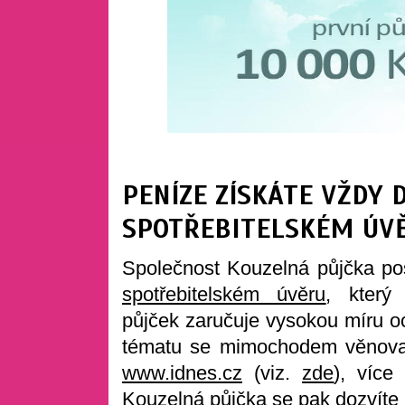
PENÍZE ZÍSKÁTE VŽDY 
SPOTŘEBITELSKÉM ÚV
Společnost Kouzelná půjčka po
spotřebitelském úvěru
, který
půjček zaručuje vysokou míru o
tématu se mimochodem věnoval 
www.idnes.cz
(viz.
zde
), více
Kouzelná půjčka se pak dozvíte i