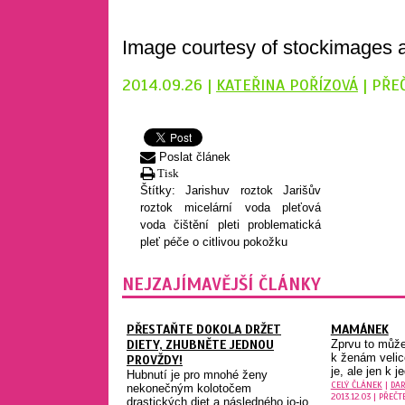
Image courtesy of stockimages a
2014.09.26 |
KATEŘINA POŘÍZOVÁ
| PŘE
Poslat článek
Tisk
Štítky:
Jarishuv roztok
Jarišův
roztok
micelární voda
pleťová
voda
čištění pleti
problematická
pleť
péče o citlivou pokožku
NEJZAJÍMAVĚJŠÍ ČLÁNKY
PŘESTAŇTE DOKOLA DRŽET
MAMÁNEK
DIETY, ZHUBNĚTE JEDNOU
Zprvu to může
k ženám velic
PROVŽDY!
je, ale jen k j
Hubnutí je pro mnohé ženy
CELÝ ČLÁNEK
|
DA
nekonečným kolotočem
2013.12.03 | PŘEČT
drastických diet a následného jo-jo