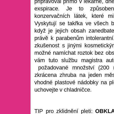
připravoval přímo v lékárně, dn
exspirace. Je to způsob
konzervačních látek, které mi
Vyskytují se takřka ve všech 
když je jejich obsah zanedbat
právě k parabenům intolerantní
zkušenost s jinými kosmetickými
možné namíchat roztok bez obsa
vám tuto službu magistra aut
požadované množství (200 ml
zkrácena zhruba na jeden měs
vhodné plastové nádobky na pl
uchovejte v chladničce.
TIP pro zklidnění pleti:
OBKL