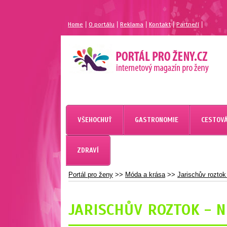
|
|
|
|
|
Home
O portálu
Reklama
Kontakt
Partneří
MAGAZÍN PRO ŽENY
PORTÁL PRO ŽENY.CZ
VŠEHOCHUŤ
GASTRONOMIE
CESTOVÁ
ZDRAVÍ
Portál pro ženy
>>
Móda a krása
>>
Jarischův roztok 
JARISCHŮV ROZTOK - 