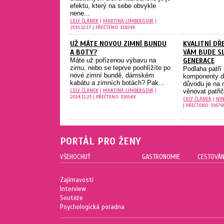
efektu, který na sebe obvykle
nene...
CELÝ ČLÁNEK
|
MARTINA LIMBERGOVÁ
|
2015.12.17 | PŘEČTENO: 31924X
UŽ MÁTE NOVOU ZIMNÍ BUNDU
KVALITNÍ DŘ
A BOTY?
VÁM BUDE S
Máte už pořízenou výbavu na
GENERACE
zimu, nebo se teprve poohlížíte po
Podlaha patří 
nové zimní bundě, dámském
komponenty d
kabátu a zimních botách? Pak...
důvodu je na 
CELÝ ČLÁNEK
|
MARTINA LIMBERGOVÁ
|
věnovat patři
2014.11.23 | PŘEČTENO: 31654X
CELÝ ČLÁNEK
|
NIN
| PŘEČTENO: 31679
PORTÁL PRO ŽENY
VŠEHOCHUŤ
GASTRONOMIE
CESTOVÁN
Zajímavosti
Interview
Soutěže
Psychologická poradna