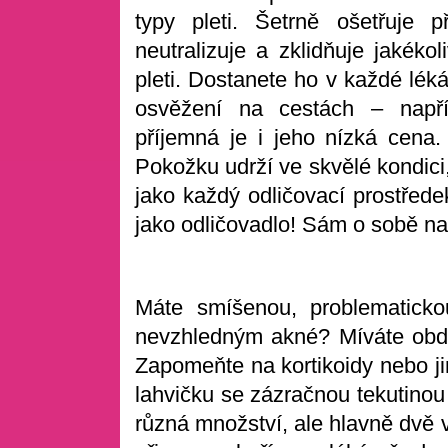
typy pleti. Šetrně ošetřuje p
neutralizuje a zklidňuje jakékol
pleti. Dostanete ho v každé léká
osvěžení na cestách – napří
příjemná je i jeho nízká cena
Pokožku udrží ve skvělé kondici
jako každý odličovací prostřede
jako odličovadlo! Sám o sobě na 
Máte smíšenou, problematicko
nevzhledným akné? Míváte obdob
Zapomeňte na kortikoidy nebo ji
lahvičku se zázračnou tekutinou 
různá množství, ale hlavně dvě 