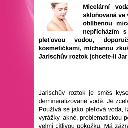
Micelární vo
skloňovaná ve 
oblíbenou mic
nepřicházím s
pleťovou vodou, doporuč
kosmetičkami, míchanou zkuš
Jarischův roztok (chcete-li Jar
Jarischův roztok je směs kyse
demineralizované vodě. Je zce
Používá se jako pleťová voda, l
vyrážky, akné, problematickou p
velmi citlivou pokožku. Má zázr