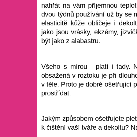
nahřát na vám příjemnou teplo
dvou týdnů používání už by se mě
elasticitě kůže obličeje i deko
jako jsou vrásky, ekzémy, jizvi
být jako z alabastru.
Všeho s mírou - platí i tady. N
obsažená v roztoku je při dlouh
v těle. Proto je dobré ošetřující 
prostřídat.
Jakým způsobem ošetřujete ple
k čištění vaší tváře a dekoltu? 