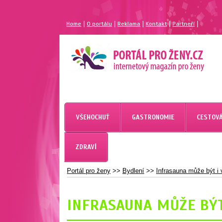
|
|
|
|
|
Home
O portálu
Reklama
Kontakt
Partneří
MAGAZÍN PRO ŽENY
PORTÁL PRO ŽENY.CZ
VŠEHOCHUŤ
GASTRONOMIE
CESTOVÁ
ZDRAVÍ
Portál pro ženy
>>
Bydlení
>>
Infrasauna může být i
INFRASAUNA MŮŽE BÝT