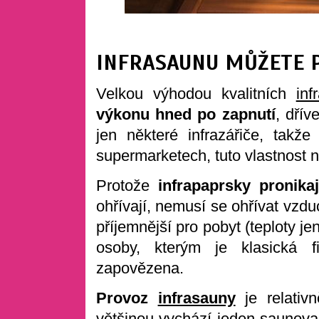
INFRASAUNU MŮŽETE P
Velkou výhodou kvalitních
inf
výkonu hned po zapnutí
, dřív
jen některé infrazářiče, tak
supermarketech, tuto vlastnost 
Protože
infrapaprsky pronikaj
ohřívají, nemusí se ohřívat vzdu
příjemnější pro pobyt (teploty j
osoby, kterým je klasická 
zapovězena.
Provoz
infrasauny
je relativn
většinou vychází jeden saunova