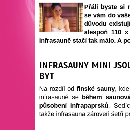
Přáli byste si 
se vám do vaše
důvodu existu
alespoň 110 x
infrasauně stačí tak málo. A 
INFRASAUNY MINI JSO
BYT
Na rozdíl od
finské sauny
, kde
infrasauně se
během saunován
působení infrapaprsků
. Sedí
takže infrasauna zároveň šetří p