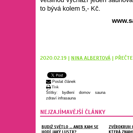
to bývá kolem 5,- Kč.
www.s
2020.02.19 |
NINA ALBERTOVÁ
| PŘEČTE
Poslat článek
Tisk
Štítky:
bydlení
domov
sauna
zdraví
infrasauna
NEJZAJÍMAVĚJŠÍ ČLÁNKY
BUDIŽ SVĚTLO ... ANEB KAM SE
ZVĚROKRUH O
HODÍ JAKÝ LUSTR?
KTERÁ ZNAME