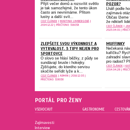
Přijít večer domů a rozsvítit světlo
POZOR?
je tak samozřejmé, že tento úkon
Lháři podle h
často ani nevnímáme. Přitom
zajímavá otáz
lustry a další svít...
Občas lžeme v
CELÝ ČLÁNEK
|
MARTINA LIMBERGOVÁ
|
že někteří lidé
2014.12.22 | PŘEČTENO: 31603X
CELÝ ČLÁNEK
|
JA
2023.04.01 | PŘEČ
ZLEPŠETE SVOU VÝKONNOST A
MUFFINKY
VYTRVALOST. 3 TIPY NEJEN PRO
Nečekaná náv
kafíčku? Ryc
SPORTOVCE
zahradní slav
O slovo se hlásí běžky, z půdy se
pro radost? P
sundávají brusle i hokejky.
CELÝ ČLÁNEK
|
KAT
Zjišťujete, do kterého servisu
2014.04.28 | PŘEČ
skočíte seřídit lyže a k...
CELÝ ČLÁNEK
| ADMIN | 2016.12.03 |
PŘEČTENO: 31903X
PORTÁL PRO ŽENY
VŠEHOCHUŤ
GASTRONOMIE
CESTOVÁN
Zajímavosti
Interview