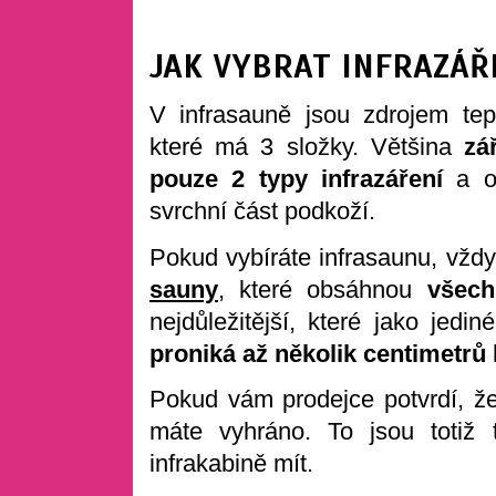
JAK VYBRAT INFRAZÁŘ
V infrasauně jsou zdrojem tepla
které má 3 složky. Většina
zá
pouze 2 typy infrazáření
a oh
svrchní část podkoží.
Pokud vybíráte infrasaunu, vžd
sauny
, které obsáhnou
všech
nejdůležitější, které jako jedin
proniká až několik centimetrů 
Pokud vám prodejce potvrdí, ž
máte vyhráno. To jsou totiž t
infrakabině mít.