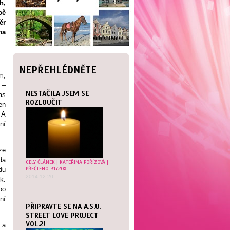
h,
bě
ěr
na
NEPŘEHLÉDNĚTE
m,
 –
NESTAČILA JSEM SE
as
ROZLOUČIT
en
 A
ní
ze
da
CELÝ ČLÁNEK
|
KATEŘINA POŘÍZOVÁ
|
PŘEČTENO: 31720X
du
2014.12.20
k.
bo
ní
PŘIPRAVTE SE NA A.S.U.
STREET LOVE PROJECT
VOL.2!
 a