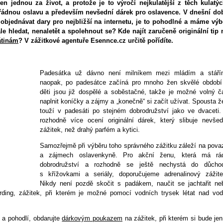
en jednou za život, a protože je to výročí nejkulatější z těch kulatýc
ořádnou oslavu a především nevšední dárek pro oslavence. V dnešní do
 objednávat dary pro nejbližší na internetu, je to pohodlné a máme výb
le hledat, nenaletět a spolehnout se? Kde najít zaručeně originální tip 
átinám
? V zážitkové agentuře Esennce.cz určitě pořídíte.
Padesátka už dávno není milníkem mezi mládím a stáří
naopak, po padesátce začíná pro mnoho žen skvělé období
děti jsou již dospělé a soběstačné, takže je možné volný č
naplnit koníčky a zájmy a „konečně“ si začít užívat. Spousta ž
touží v padesáti po stejném dobrodružství jako ve dvaceti.
rozhodně více ocení originální dárek, který slibuje nevšed
zážitek, než drahý parfém a kytici.
Samozřejmě při výběru toho správného zážitku záleží na pova
a zájmech oslavenkyně. Pro akční ženu, která má rá
dobrodružství a rozhodně se ještě nechystá do důcho
s křížovkami a seriály, doporučujeme adrenalinový zážite
Nikdy není pozdě skočit s padákem, naučit se jachtařit ne
rding, zážitek, při kterém je možné pomocí vodních trysek létat nad vod
 a pohodlí, obdarujte
dárkovým poukazem
na zážitek, při kterém si bude jen