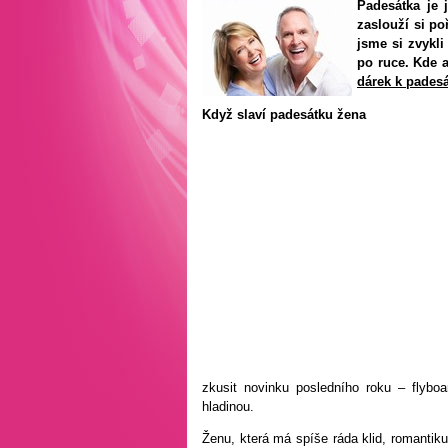
Padesátka je j
zaslouží si p
jsme si zvykli
po ruce. Kde a
dárek k pades
Když slaví padesátku žena
zkusit novinku posledního roku – flyboa
hladinou.
Ženu, která má spíše ráda klid, romantiku