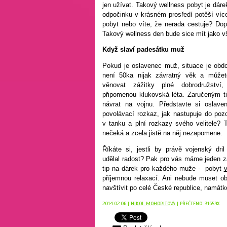
jen užívat. Takový wellness pobyt je dárek 
odpočinku v krásném prosředí potěší více
pobyt nebo víte, že nerada cestuje? Dopř
Takový wellness den bude sice mít jako vš
Když slaví padesátku muž
Pokud je oslavenec muž, situace je obd
není 50ka nijak závratný věk a můžet
věnovat zážitky plné dobrodružství,
připomenou klukovská léta. Zaručeným ti
návrat na vojnu. Představte si oslave
povolávací rozkaz, jak nastupuje do pozo
v tanku a plní rozkazy svého velitele? 
nečeká a zcela jistě na něj nezapomene.
Říkáte si, jestli by právě vojenský dri
udělal radost? Pak pro vás máme jeden z
tip na dárek pro každého muže - pobyt
v
příjemnou relaxací. Ani nebude muset ob
navštívit po celé České republice, namát
2014.02.06 |
NIKOL MOHORITOVÁ
| PŘEČTENO: 31659X