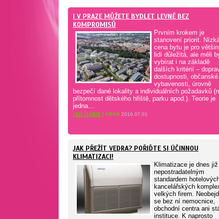
I V PRAZE MŮŽETE BYDLET LEVNĚ BEZ
KOMPROMISŮ
Prvním krokem je
stanovení priorit. Nízk
cena bytu je pro větši
lidí důležitá, ale měli 
vybírat i na základě
dalších kritérií – dopra
dostupnosti, občanské
vybavenosti, úrovně
bezpečí dané lokality a individuálních požadavků (n
přítomnost dětského hřiště, parku apod.). Teorie je
jedna...
CELÝ ČLÁNEK
| ADMIN
2016.07.01
JAK PŘEŽÍT VEDRA? POŘIĎTE SI ÚČINNOU
KLIMATIZACI!
Klimatizace je dnes již
nepostradatelným
standardem hotelovýc
kancelářských komplex
velkých firem. Neobej
se bez ní nemocnice,
obchodní centra ani st
instituce. K naprosto