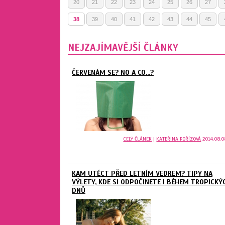
20
21
22
23
24
25
26
27
38
39
40
41
42
43
44
45
NEJZAJÍMAVĚJŠÍ ČLÁNKY
ČERVENÁM SE? NO A CO...?
CELÝ ČLÁNEK
|
KATEŘINA POŘÍZOVÁ
2014.08.0
KAM UTÉCT PŘED LETNÍM VEDREM? TIPY NA
VÝLETY, KDE SI ODPOČINETE I BĚHEM TROPICKÝ
DNŮ