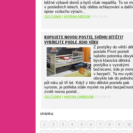
běžné výbavě domů a bytů však nepatřila. To se m
v posledních letech, kdy obliba ochlazování a dalš
úprav vzduchu výrazn...
CELÝ ČLÁNEK
|
KATEŘINA POŘÍZOVÁ
2016.06.29
KUPUJETE NOVOU POSTEL SVÉMU DÍTĚTI?
VYBÍREJTE PODLE JEHO VĚKU
Z postýlky do větší dě
postele První postelí
našeho potomka obvyk
bývá klasická dětská
postýlka s vysokými
bočnicemi, kde je mim
v bezpečí. Ta mu vydr
obvykle tak do jednoho
půl roku až tří let. Když z této dětské postele pak
vyroste, je potřeba stále myslet na jeho bezpečnos
zvolit novou postel...
CELÝ ČLÁNEK
|
MARTINA LIMBERGOVÁ
2016.06.12
stránka:
1
2
3
4
5
6
7
8
9
10