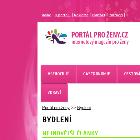
|
|
|
|
|
Home
O portálu
Reklama
Kontakt
Partneří
VŠEHOCHUŤ
GASTRONOMIE
CESTOVÁ
ZDRAVÍ
Portál pro ženy
>>
Bydlení
BYDLENÍ
NEJNOVĚJŠÍ ČLÁNKY