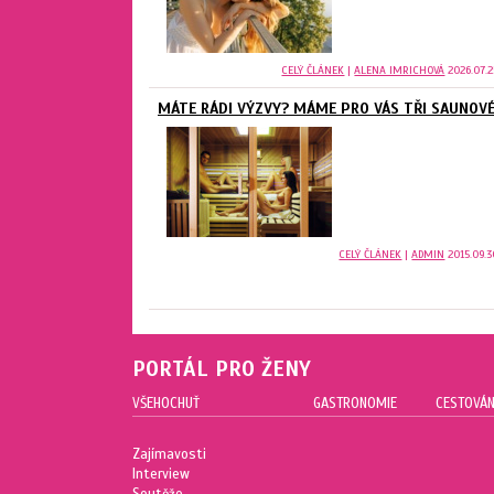
CELÝ ČLÁNEK
|
ALENA IMRICHOVÁ
2026.07.2
MÁTE RÁDI VÝZVY? MÁME PRO VÁS TŘI SAUNOVÉ
CELÝ ČLÁNEK
|
ADMIN
2015.09.3
PORTÁL PRO ŽENY
VŠEHOCHUŤ
GASTRONOMIE
CESTOVÁN
Zajímavosti
Interview