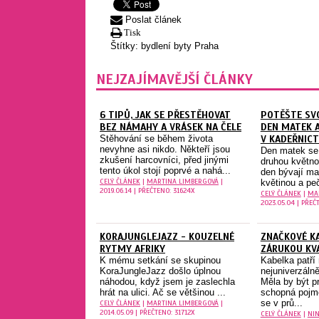
Poslat článek
Tisk
Štítky:
bydlení
byty
Praha
NEJZAJÍMAVĚJŠÍ ČLÁNKY
6 TIPŮ, JAK SE PŘESTĚHOVAT
POTĚŠTE SV
BEZ NÁMAHY A VRÁSEK NA ČELE
DEN MATEK A
Stěhování se během života
V KADEŘNICT
nevyhne asi nikdo. Někteří jsou
Den matek se 
zkušení harcovníci, před jinými
druhou květno
tento úkol stojí poprvé a nahá...
den bývají m
CELÝ ČLÁNEK
|
MARTINA LIMBERGOVÁ
|
květinou a peč
2019.06.14 | PŘEČTENO: 31624X
CELÝ ČLÁNEK
|
MA
2023.05.04 | PŘEČ
KORAJUNGLEJAZZ - KOUZELNÉ
ZNAČKOVÉ K
RYTMY AFRIKY
ZÁRUKOU KV
K mému setkání se skupinou
Kabelka patří
KoraJungleJazz došlo úplnou
nejuniverzáln
náhodou, když jsem je zaslechla
Měla by být pr
hrát na ulici. Ač se většinou ...
schopná pojm
se v prů...
CELÝ ČLÁNEK
|
MARTINA LIMBERGOVÁ
|
2014.05.09 | PŘEČTENO: 31712X
CELÝ ČLÁNEK
|
NIN