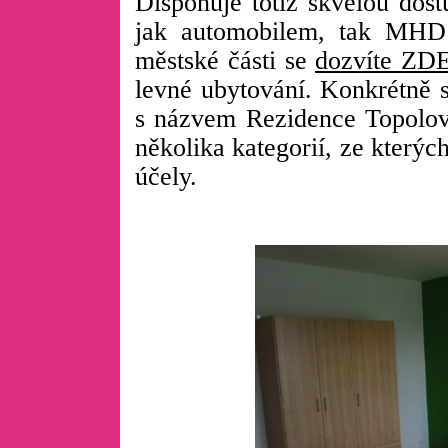
Disponuje totiž skvělou dost
jak automobilem, tak MHD 
městské části se
dozvíte ZD
levné ubytování. Konkrétně 
s názvem Rezidence Topolová
několika kategorií, ze kterýc
účely.