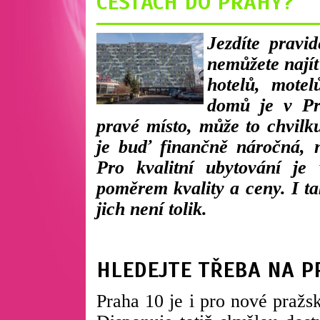
CESTÁCH DO PRAHY?
Jezdíte pravi
nemůžete nají
hotelů, motel
domů je v Pra
pravé místo, může to chvilku
je buď finančně náročná, 
Pro kvalitní ubytování je
poměrem kvality a ceny. I ta
jich není tolik.
HLEDEJTE TŘEBA NA P
Praha 10 je i pro nové pražs