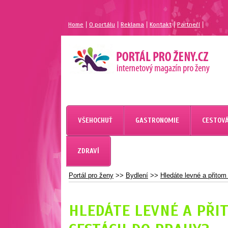
|
|
|
|
|
Home
O portálu
Reklama
Kontakt
Partneří
MAGAZÍN PRO ŽENY
PORTÁL PRO ŽENY.CZ
VŠEHOCHUŤ
GASTRONOMIE
CESTOVÁ
ZDRAVÍ
Portál pro ženy
>>
Bydlení
>>
Hledáte levné a přitom
HLEDÁTE LEVNÉ A PŘI